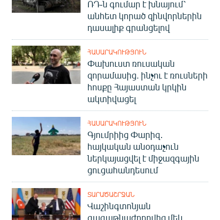
ՌԴ-ն գումար է խնայում՝
անհետ կորած զինվորներին
դասալիք գրանցելով
ՀԱՍԱՐԱԿՈՒԹՅՈՒՆ
Փախուստ ռուսական
զորամասից. ինչու է ռուսների
հոսքը Հայաստան կրկին
ակտիվացել
ՀԱՍԱՐԱԿՈՒԹՅՈՒՆ
Գյումրիից Փարիզ․
հայկական անօդաչուն
ներկայացվել է միջազգային
ցուցահանդեսում
ՏԱՐԱԾԱՇՐՋԱՆ
Վաշինգտոնյան
գագաթնաժողովից մեկ