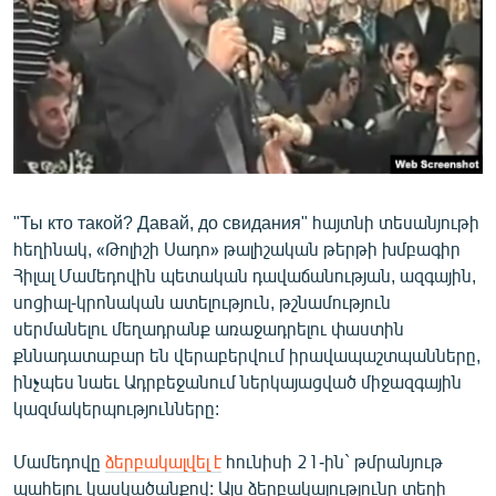
ՄԻՋԱԶԳԱՅԻՆ
ՄՇԱԿՈՒՅԹ
ՍՊՈՐՏ
ՄԵԿՆԱԲԱՆՈՒԹՅՈՒՆ
ՏՏ ԵՒ ԻՆՏԵՐՆԵՏ
ԿՈՐՈՆԱՎԻՐՈՒՍ
"Ты кто такой? Давай, до свидания" հայտնի տեսանյութի
հեղինակ, «Թոլիշի Սադո» թալիշական թերթի խմբագիր
ԱՐԽԻՎ
Հիլալ Մամեդովին պետական դավաճանության, ազգային,
ՏԵՍԱՆՅՈՒԹԵՐ
սոցիալ-կրոնական ատելություն, թշնամություն
սերմանելու մեղադրանք առաջադրելու փաստին
ԲԱՆԱՎԵՃ
քննադատաբար են վերաբերվում իրավապաշտպանները,
ՁԳՏԵԼՈՎ ԼԱՎԱԳՈՒՅՆԻՆ
ինչպես նաեւ Ադրբեջանում ներկայացված միջազգային
կազմակերպությունները:
ՓՈԴՔԱՍԹ
Մամեդովը
ձերբակալվել է
հունիսի 21-ին` թմրանյութ
Հայերեն
պահելու կասկածանքով: Այս ձերբակալությունը տեղի