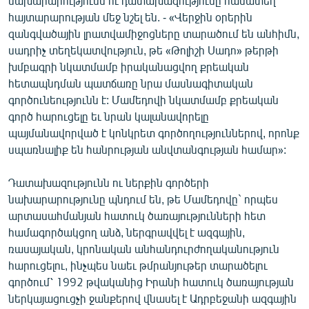
նախարարությունն ու դատախազությունը համատեղ
հայտարարության մեջ նշել են. - «Վերջին օրերին
զանգվածային լրատվամիջոցները տարածում են անհիմն,
սադրիչ տեղեկատվություն, թե «Թոլիշի Սադո» թերթի
խմբագրի նկատմամբ իրականացվող քրեական
հետապնդման պատճառը նրա մասնագիտական
գործունեությունն է: Մամեդովի նկատմամբ քրեական
գործ հարուցելը եւ նրան կալանավորելը
պայմանավորված է կոնկրետ գործողություններով, որոնք
սպառնալիք են հանրության անվտանգության համար»:
Դատախազությունն ու ներքին գործերի
նախարարությունը պնդում են, թե Մամեդովը` որպես
արտասահմանյան հատուկ ծառայությունների հետ
համագործակցող անձ, ներգրավվել է ազգային,
ռասայական, կրոնական անհանդուրժողականություն
հարուցելու, ինչպես նաեւ թմրանյութեր տարածելու
գործում՝ 1992 թվականից Իրանի հատուկ ծառայության
ներկայացուցչի ջանքերով վնասել է Ադրբեջանի ազգային