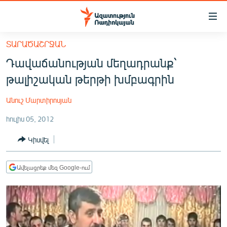
Մատչելիության
հղումներ
Անցնել
ՏԱՐԱԾԱՇՐՋԱՆ
հիմնական
ԱԶԱՏՈՒԹՅՈՒՆ TV
Դավաճանության մեղադրանք՝
բովանդակությանը
ՀԱՅԱՍՏԱՆ
Անցնել
թալիշական թերթի խմբագրին
հիմնական
ՔԱՂԱՔԱԿԱՆ
մենյուին
Անուշ Մարտիրոսյան
ԸՆՏՐՈՒԹՅՈՒՆՆԵՐ 2026
Որոնում
հուլիս 05, 2012
ԻՐԱՎՈՒՆՔ
Կիսվել
ՀԱՍԱՐԱԿՈՒԹՅՈՒՆ
ՏՆՏԵՍՈՒԹՅՈՒՆ
Ավելացրեք մեզ Google-ում
ՂԱՐԱԲԱՂ
ՊԱՏԵՐԱԶՄԻ 6 ՇԱԲԱԹՆԵՐԸ
ՏԱՐԱԾԱՇՐՋԱՆ