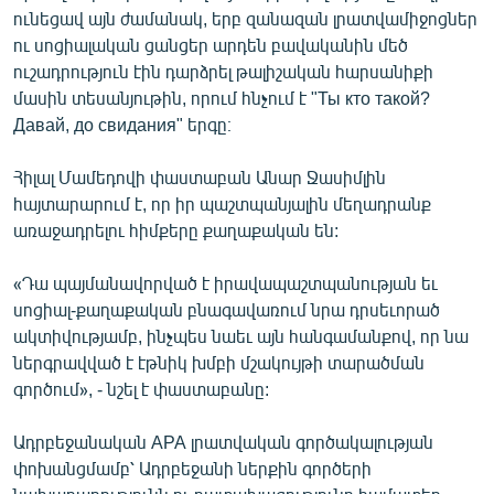
ունեցավ այն ժամանակ, երբ զանազան լրատվամիջոցներ
English
ու սոցիալական ցանցեր արդեն բավականին մեծ
Русский
ուշադրություն էին դարձրել թալիշական հարսանիքի
մասին տեսանյութին, որում հնչում է "Ты кто такой?
ՀԵՏԵՎԵՔ ՄԵԶ
Давай, до свидания" երգը։
Հիլալ Մամեդովի փաստաբան Անար Ջասիմլին
հայտարարում է, որ իր պաշտպանյալին մեղադրանք
առաջադրելու հիմքերը քաղաքական են:
«Ազատության» բոլոր կայքերը
«Դա պայմանավորված է իրավապաշտպանության եւ
սոցիալ-քաղաքական բնագավառում նրա դրսեւորած
ակտիվությամբ, ինչպես նաեւ այն հանգամանքով, որ նա
ներգրավված է էթնիկ խմբի մշակույթի տարածման
գործում», - նշել է փաստաբանը:
Ադրբեջանական APA լրատվական գործակալության
փոխանցմամբ՝ Ադրբեջանի ներքին գործերի