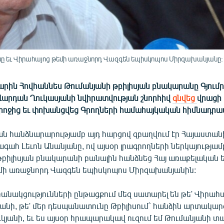
նը եւ Վիրահայոց թեմի առաջնորդ Վազգեն եպիսկոպոս Միրզախանյանը:
րին Հովհաննես Թումանյանի թբիլիսյան բնակարանը Գյում
րդան Ղուկասյանի նվիրատվության շնորհիվ
գնվեց
վրացի
ջից եւ փոխանցվեց Գրողների համահայկական հիմնադրա
ն հանձնարարությամբ այդ հարցով զբաղվում էր Հայաստան
գահ Լեւոն Անանյանը, ով այսօր լրագրողների ներկայությամ
բիլիսյան բնակարանի բանալին հանձնեց Հայ առաքելական ե
մի առաջնորդ Վազգեն եպիսկոպոս Միրզախանյանին:
բանակցությունների ընթացքում մեզ սատարել են թե' Վիրահա
անի, թե' մեր դեսպանատունը Թբիլիսում` հանձին արտակարգ
կյանի, եւ ես այսօր հրապարակավ ուզում եմ Թումանյանի տ