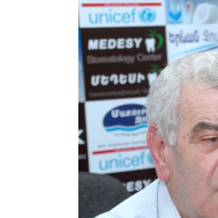
ՄԻՋԱԶԳԱՅԻՆ
ՄՇԱԿՈՒՅԹ
ՍՊՈՐՏ
ՄԵԿՆԱԲԱՆՈՒԹՅՈՒՆ
ՏՏ ԵՒ ԻՆՏԵՐՆԵՏ
ԿՈՐՈՆԱՎԻՐՈՒՍ
ԱՐԽԻՎ
ՏԵՍԱՆՅՈՒԹԵՐ
ԲԱՆԱՎԵՃ
ՁԳՏԵԼՈՎ ԼԱՎԱԳՈՒՅՆԻՆ
ՓՈԴՔԱՍԹ