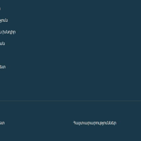
ն
յուն
 խնդիր
ան
նետ
ետ
Հայտարարություններ