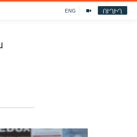
ՈՒՂԻՂ
ENG
ն