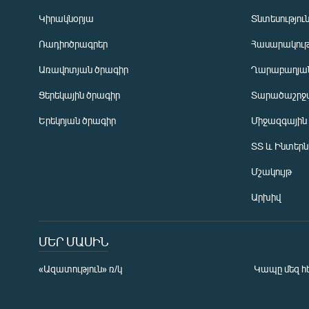
Կիրակնօրյա
Տնտեսությու
Ռադիոծրագրեր
Հասարակութ
Առավոտյան ծրագիր
Ղարաբաղյան
Ցերեկային ծրագիր
Տարածաշրջ
Հայերեն
Երեկոյան ծրագիր
Միջազգային
English
ՏՏ և Ինտեր
Русский
Մշակույթ
ՀԵՏԵՎԵՔ ՄԵԶ
Արխիվ
ՄԵՐ ՄԱՍԻՆ
«Ազատություն» ռ/կ
Կապը մեզ հ
«Ազատության» բոլոր կայքերը