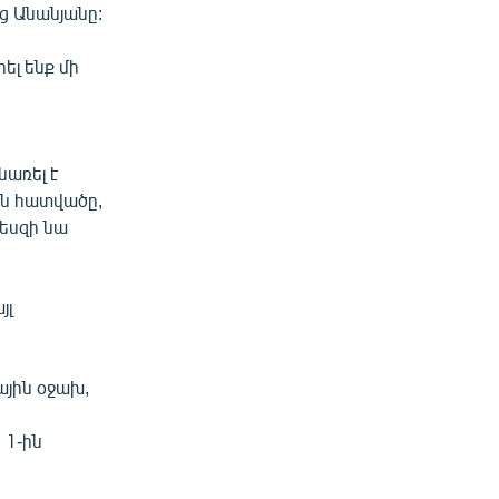
ց Անանյանը:
ել ենք մի
առել է
յն հատվածը,
պեսզի նա
յլ
ային օջախ,
 1-ին