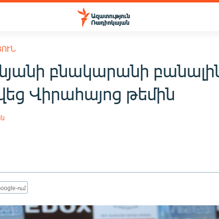
ՅՈՒՆ
նյանի բնակարանի բանալի
վեց Վիրահայոց թեմին
ան
oogle-ում