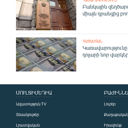
ՀԱՍԱՐԱԿՈՒԹՅՈՒՆ
Բանկային զեղծարա
միայն դրանցից բող
ՀԱՅԱՍՏԱՆ
Կառավարությունը 
դոլարի նոր վարկեր
ՄՈՒԼՏԻՄԵԴԻԱ
ԲԱԺԻՆՆԵ
Ազատություն TV
Լուրեր
Տեսանյութեր
Քաղաքակա
Լրատվական
Իրավունք