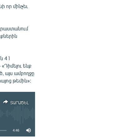
ի որ մինչեւ
Վրաստանում
նքներին
ն 41
 «Դիմելու ենք
ծ, այս ամբողջը
այոց թեմին»:
ՏԱՐԱԾԵԼ
4:46