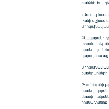
հանձնել հասց
«Սա մեզ համար
քանի աշխատան
Միրզախանյան
Բնակարանը դե
տրամադրել ան
որտեղ այժմ բն
կարողանա այլ 
Միրզախանյանը 
բարերարների 
Թումանյանի թբ
որտեղ կգործեն
մտավորականներ
հիմնադրվելիք 