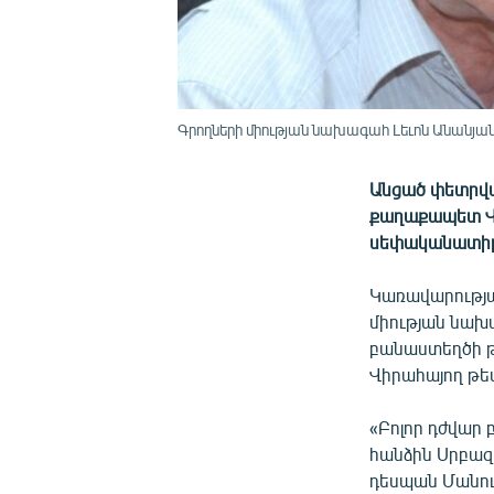
Գրողների միության նախագահ Լեւոն Անանյա
Անցած փետրվա
քաղաքապետ Վա
սեփականատիրո
Կառավարությա
միության նախա
բանաստեղծի թ
Վիրահայող թե
«Բոլոր դժվար 
հանձին Սրբազ
դեսպան Մանու