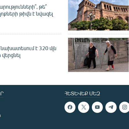
րությունների՞, թե՞
ոքների թիվն է նվազել
նախատեսում է 320 մլն
 վերցնել
Ր
ՀԵՏԵՎԵՔ ՄԵԶ
ն