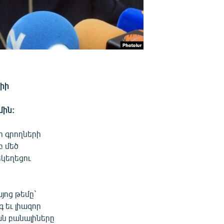
րիի
մին:
ի գրողների
բ մեծ
կեղեցու
յոց թեմը`
 եւ լիազոր
ան բանալիները