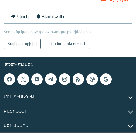
Կիսվել
Հետևեք մեզ
Հոդվածը կարող եք գտնել հետևյալ բաժիններում
Հայերեն արխիվ
Մամուլի տեսություն
ՀԵՏԵՎԵՔ ՄԵԶ
ՄՈՒԼՏԻՄԵԴԻԱ
ԲԱԺԻՆՆԵՐ
ՄԵՐ ՄԱՍԻՆ