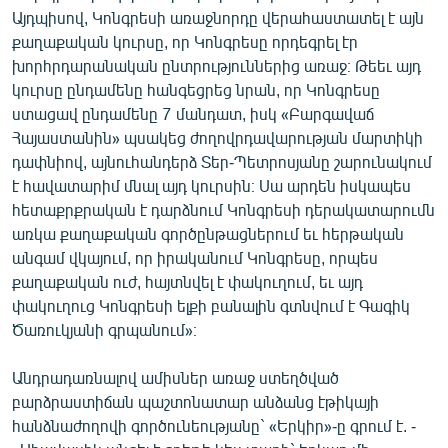
ՄԻՋԱԶԳԱՅԻՆ
Այդպիսով, Կոնգրեսի առաջնորդը վերահաստատել է այն
քաղաքական կուրսը, որ Կոնգրեսը որդեգրել էր
ՄՇԱԿՈՒՅԹ
խորհրդարանական ընտրություններից առաջ։ Թեեւ այդ
ՍՊՈՐՏ
կուրսը ընդամենը հանգեցրեց նրան, որ Կոնգրեսը
ստացավ ընդամենը 7 մանդատ, իսկ «Բարգավաճ
ՄԵԿՆԱԲԱՆՈՒԹՅՈՒՆ
Հայաստանին» պսակեց ժողովրդավարության մարտիկի
ՏՏ ԵՒ ԻՆՏԵՐՆԵՏ
դափնիով, այնուհանդերձ Տեր-Պետրոսյանը շարունակում
է հավատարիմ մնալ այդ կուրսին։ Սա արդեն իսկապես
ԿՈՐՈՆԱՎԻՐՈՒՍ
հետաքրքրական է դարձնում Կոնգրեսի դերակատարումն
ԱՐԽԻՎ
առկա քաղաքական գործընթացներում եւ հերթական
անգամ վկայում, որ իրականում Կոնգրեսը, որպես
ՏԵՍԱՆՅՈՒԹԵՐ
քաղաքական ուժ, հայտնվել է փակուղում, եւ այդ
ԲԱՆԱՎԵՃ
փակուղուց Կոնգրեսի ելքի բանալին գտնվում է Գագիկ
Ծառուկյանի գրպանում»։
ՁԳՏԵԼՈՎ ԼԱՎԱԳՈՒՅՆԻՆ
ՓՈԴՔԱՍԹ
Անդրադառնալով ամիսներ առաջ ստեղծված
բարձրաստիճան պաշտոնատար անձանց էթիկայի
հանձնաժողովի գործունեությանը` «Երկիր»-ը գրում է. -
Հայերեն