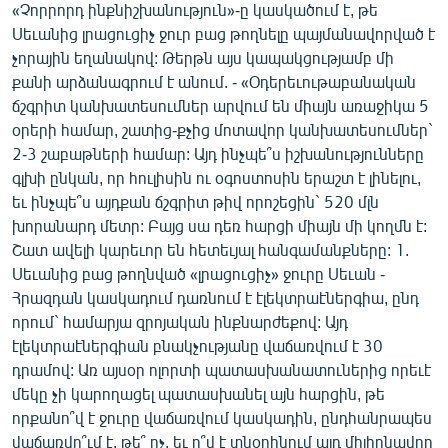
«Չորրորդ ինքնիշխանություն»-ը կասկածում է, թե
Սեւանից լրացուցիչ ջուր բաց թողնելը պայմանավորված է
չորային եղանակով: Թերթն այս կապակցությամբ մի
քանի արձանագրում է անում. - «Օդերեւութաբանական
ճշգրիտ կանխատեսումներ արվում են միայն առաջիկա 5
օրերի համար, շատից-քչից մոտավոր կանխատեսումներ`
2-3 շաբաթների համար: Այդ ինչպե՞ս իշխանությունները
գլխի ընկան, որ հուլիսին ու օգոստոսին երաշտ է լինելու,
եւ ինչպե՞ս այդքան ճշգրիտ թիվ որոշեցին` 520 մլն
խորանարդ մետր: Բայց սա դեռ հարցի միայն մի կողմն է:
Շատ ավելի կարեւոր են հետեւյալ հանգամանքները: 1.
Սեւանից բաց թողնված «լրացուցիչ» ջուրը Սեւան -
Հրազդան կասկադում դառնում է էլեկտրաէներգիա, ընդ
որում` համարյա զրոյական ինքնարժեքով: Այդ
էլեկտրաէներգիան բնակչությանը վաճառվում է 30
դրամով: Առ այսօր ոլորտի պատասխանատուներից որեւէ
մեկը չի կարողացել պատասխանել այն հարցին, թե
որքանո՞վ է ջուրը վաճառվում կասկադին, ընդհանրապես
վաճառվո՞ւմ է, թե՞ ոչ, եւ ո՞վ է տնօրինում այդ միլիոնավոր