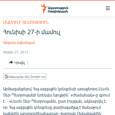
Մատչելիության
հղումներ
Անցնել
ՄԱՄՈՒԼԻ ՏԵՍՈՒԹՅՈՒՆ
հիմնական
ԱԶԱՏՈՒԹՅՈՒՆ TV
Հունիսի 27-ի մամուլ
բովանդակությանը
ՀԱՅԱՍՏԱՆ
Անցնել
Տիգրան Ավետիսյան
հիմնական
ՔԱՂԱՔԱԿԱՆ
մենյուին
հունիս 27, 2012
ԸՆՏՐՈՒԹՅՈՒՆՆԵՐ 2026
Որոնում
Կիսվել
ԻՐԱՎՈՒՆՔ
ՀԱՍԱՐԱԿՈՒԹՅՈՒՆ
Ավելացրեք մեզ Google-ում
ՏՆՏԵՍՈՒԹՅՈՒՆ
Արձագանքելով Հայ ազգային կոնգրեսի առաջնորդ Լեւոն
ՂԱՐԱԲԱՂ
Տեր-Պետրոսյանի երեկվա ելույթին` «Ժամանակ»-ը գրում
ՊԱՏԵՐԱԶՄԻ 6 ՇԱԲԱԹՆԵՐԸ
է. - «Լեւոն Տեր-Պետրոսյանն, ըստ էության, ակնարկել է,
որ Հայ ազգային կոնգրեսը քաղհալածյալ է ճանաչում
ՏԱՐԱԾԱՇՐՋԱՆ
նախկին արտգործնախարար Վարդան Օսկանյանին։