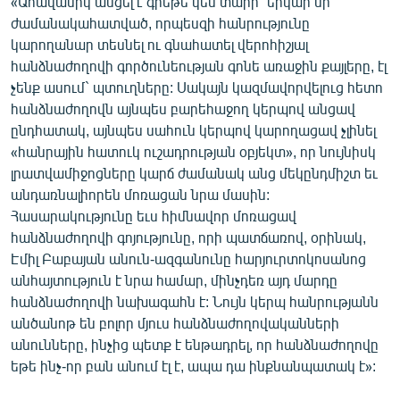
«Ահավասիկ անցել է գրեթե կես տարի` երկար մի
English
ժամանակահատված, որպեսզի հանրությունը
կարողանար տեսնել ու գնահատել վերոհիշյալ
Русский
հանձնաժողովի գործունեության գոնե առաջին քայլերը, էլ
չենք ասում` պտուղները: Սակայն կազմավորվելուց հետո
ՀԵՏԵՎԵՔ ՄԵԶ
հանձնաժողովն այնպես բարեհաջող կերպով անցավ
ընդհատակ, այնպես սահուն կերպով կարողացավ չլինել
«հանրային հատուկ ուշադրության օբյեկտ», որ նույնիսկ
լրատվամիջոցները կարճ ժամանակ անց մեկընդմիշտ եւ
անդառնալիորեն մոռացան նրա մասին:
Հասարակությունը եւս հիմնավոր մոռացավ
«Ազատության» բոլոր կայքերը
հանձնաժողովի գոյությունը, որի պատճառով, օրինակ,
Էմիլ Բաբայան անուն-ազգանունը հարյուրտոկոսանոց
անհայտություն է նրա համար, մինչդեռ այդ մարդը
հանձնաժողովի նախագահն է: Նույն կերպ հանրությանն
անծանոթ են բոլոր մյուս հանձնաժողովականների
անունները, ինչից պետք է ենթադրել, որ հանձնաժողովը
եթե ինչ-որ բան անում էլ է, ապա դա ինքնանպատակ է»: