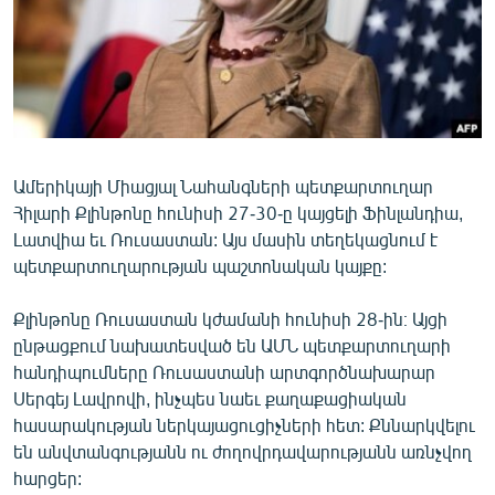
ՄԻՋԱԶԳԱՅԻՆ
ՄՇԱԿՈՒՅԹ
ՍՊՈՐՏ
ՄԵԿՆԱԲԱՆՈՒԹՅՈՒՆ
ՏՏ ԵՒ ԻՆՏԵՐՆԵՏ
Ամերիկայի Միացյալ Նահանգների պետքարտուղար
Հիլարի Քլինթոնը հունիսի 27-30-ը կայցելի Ֆինլանդիա,
ԿՈՐՈՆԱՎԻՐՈՒՍ
Լատվիա եւ Ռուսաստան: Այս մասին տեղեկացնում է
ԱՐԽԻՎ
պետքարտուղարության պաշտոնական կայքը:
ՏԵՍԱՆՅՈՒԹԵՐ
Քլինթոնը Ռուսաստան կժամանի հունիսի 28-ին։ Այցի
ԲԱՆԱՎԵՃ
ընթացքում նախատեսված են ԱՄՆ պետքարտուղարի
հանդիպումները Ռուսաստանի արտգործնախարար
ՁԳՏԵԼՈՎ ԼԱՎԱԳՈՒՅՆԻՆ
Սերգեյ Լավրովի, ինչպես նաեւ քաղաքացիական
ՓՈԴՔԱՍԹ
հասարակության ներկայացուցիչների հետ: Քննարկվելու
են անվտանգությանն ու ժողովրդավարությանն առնչվող
Հայերեն
հարցեր: