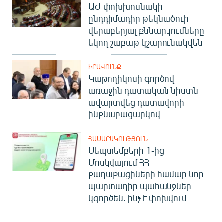
ԱԺ փոխխոսնակի
ընդդիմադիր թեկնածուի
վերաբերյալ քննարկումները
եկող շաբաթ կշարունակվեն
ԻՐԱՎՈՒՆՔ
Կաթողիկոսի գործով
առաջին դատական նիստն
ավարտվեց դատավորի
ինքնաբացարկով
ՀԱՍԱՐԱԿՈՒԹՅՈՒՆ
Սեպտեմբերի 1-ից
Մոսկվայում ՀՀ
քաղաքացիների համար նոր
պարտադիր պահանջներ
կգործեն. ինչ է փոխվում