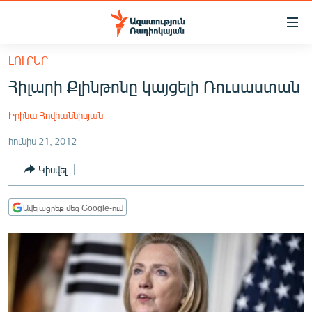
Մատչելիության
հղումներ
Անցնել
ԼՈՒՐԵՐ
հիմնական
ԱԶԱՏՈՒԹՅՈՒՆ TV
Հիլարի Քլինթոնը կայցելի Ռուսաստան
բովանդակությանը
ՀԱՅԱՍՏԱՆ
Անցնել
Իրինա Հովհաննիսյան
հիմնական
ՔԱՂԱՔԱԿԱՆ
մենյուին
հունիս 21, 2012
ԸՆՏՐՈՒԹՅՈՒՆՆԵՐ 2026
Որոնում
Կիսվել
ԻՐԱՎՈՒՆՔ
ՀԱՍԱՐԱԿՈՒԹՅՈՒՆ
Ավելացրեք մեզ Google-ում
ՏՆՏԵՍՈՒԹՅՈՒՆ
ՂԱՐԱԲԱՂ
ՊԱՏԵՐԱԶՄԻ 6 ՇԱԲԱԹՆԵՐԸ
ՏԱՐԱԾԱՇՐՋԱՆ