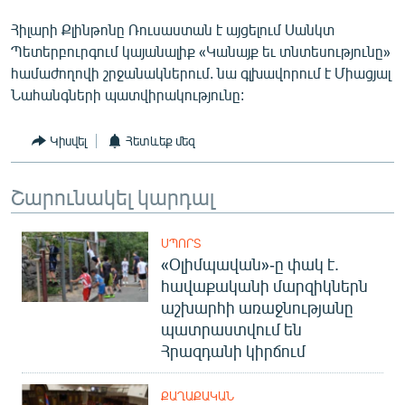
English
Հիլարի Քլինթոնը Ռուսաստան է այցելում Սանկտ
Русский
Պետերբուրգում կայանալիք «Կանայք եւ տնտեսությունը»
համաժողովի շրջանակներում. նա գլխավորում է Միացյալ
Նահանգների պատվիրակությունը:
ՀԵՏԵՎԵՔ ՄԵԶ
Կիսվել
Հետևեք մեզ
Շարունակել կարդալ
«Ազատության» բոլոր կայքերը
ՍՊՈՐՏ
«Օլիմպավան»-ը փակ է.
հավաքականի մարզիկներն
աշխարհի առաջնությանը
պատրաստվում են
Հրազդանի կիրճում
ՔԱՂԱՔԱԿԱՆ