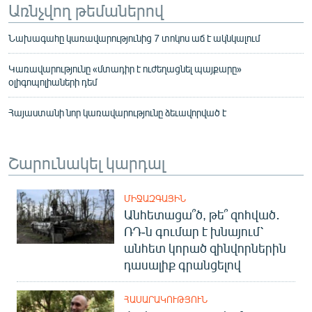
Առնչվող թեմաներով
Նախագահը կառավարությունից 7 տոկոս աճ է ակնկալում
Կառավարությունը «մտադիր է ուժեղացնել պայքարը»
օլիգոպոլիաների դեմ
Հայաստանի նոր կառավարությունը ձեւավորված է
Շարունակել կարդալ
ՄԻՋԱԶԳԱՅԻՆ
Անհետացա՞ծ, թե՞ զոհված․
ՌԴ-ն գումար է խնայում՝
անհետ կորած զինվորներին
դասալիք գրանցելով
ՀԱՍԱՐԱԿՈՒԹՅՈՒՆ