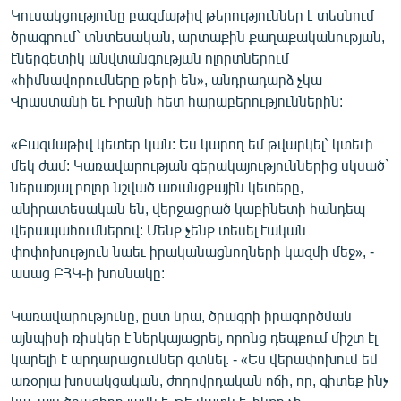
Կուսակցությունը բազմաթիվ թերություններ է տեսնում
English
ծրագրում` տնտեսական, արտաքին քաղաքականության,
Русский
էներգետիկ անվտանգության ոլորտներում
«հիմնավորումները թերի են», անդրադարձ չկա
ՀԵՏԵՎԵՔ ՄԵԶ
Վրաստանի եւ Իրանի հետ հարաբերություններին:
«Բազմաթիվ կետեր կան: Ես կարող եմ թվարկել` կտեւի
մեկ ժամ: Կառավարության գերակայություններից սկսած`
ներառյալ բոլոր նշված առանցքային կետերը,
անիրատեսական են, վերջացրած կաբինետի հանդեպ
«Ազատության» բոլոր կայքերը
վերապահումներով: Մենք չենք տեսել էական
փոփոխություն նաեւ իրականացնողների կազմի մեջ», -
ասաց ԲՀԿ-ի խոսնակը:
Կառավարությունը, ըստ նրա, ծրագրի իրագործման
այնպիսի ռիսկեր է ներկայացրել, որոնց դեպքում միշտ էլ
կարելի է արդարացումներ գտնել. - «Ես վերափոխում եմ
առօրյա խոսակցական, ժողովրդական ոճի, որ, գիտեք ինչ