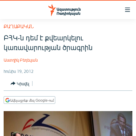
Մատչելիության
հղումներ
Անցնել
ՔԱՂԱՔԱԿԱՆ
հիմնական
ԱԶԱՏՈՒԹՅՈՒՆ TV
ԲՀԿ-ն դեմ է քվեարկելու
բովանդակությանը
ՀԱՅԱՍՏԱՆ
Անցնել
կառավարության ծրագրին
հիմնական
ՔԱՂԱՔԱԿԱՆ
մենյուին
Աստղիկ Բեդեւյան
ԸՆՏՐՈՒԹՅՈՒՆՆԵՐ 2026
Որոնում
հունիս 19, 2012
ԻՐԱՎՈՒՆՔ
Կիսվել
ՀԱՍԱՐԱԿՈՒԹՅՈՒՆ
ՏՆՏԵՍՈՒԹՅՈՒՆ
Ավելացրեք մեզ Google-ում
ՂԱՐԱԲԱՂ
ՊԱՏԵՐԱԶՄԻ 6 ՇԱԲԱԹՆԵՐԸ
ՏԱՐԱԾԱՇՐՋԱՆ