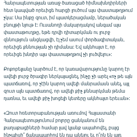
Հանրապետության առաջ ծառացած հիմնախնդիրների
հետ կապված որեւիցե հարցի լուծում այս փաստաթղթում
չկա: Սա ինքը զուտ, իմ պատկերացմամբ, ներածական
բնույթի նյութ է: Ուսանողի մակարդակով անգամ այս
փաստաթուղթը, եթե դրվի դիտարկման ու լուրջ
զննություն անցկացվի, էլ չեմ ասում փորձագիտական,
որեւիցե քննության չի դիմանա: Եվ ակնհայտ է, որ
որեւիցե խնդիր այս փաստաթղթով չի լուծվելու»:
Քոքոբելյանը կարծում է, որ կառավարությունը կարող էր
ավելի լուրջ ծրագիր ներկայացնել, ինչը չի արել «ոչ թե այն
պատճառով, որ չէին կարող ավելի մանրամասն անել, այլ
զուտ այն պատճառով, որ ավելի քիչ քննարկման թեմա
դառնա, եւ ավելի քիչ խոցելի կետերը ակնհայտ երեւան»:
«Զուտ հռետորաբանության առումով Հայաստանի
Հանրապետությունում բոլորը ցանկանում են
քաղաքացիների համար լավ կյանք ապահովել, բայց
ինչպիսի՞ ճանապարհով են դա անելու եւ ո՞րն են այդ