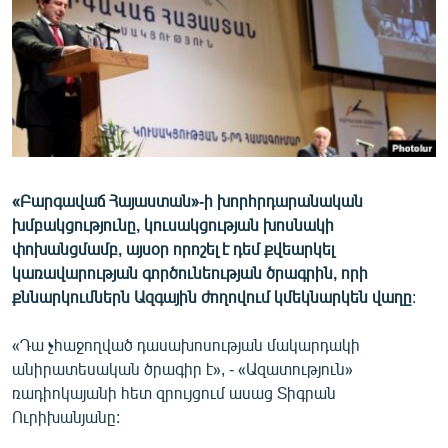
ՄԻՋԱԶԳԱՅԻՆ
ՄՇԱԿՈՒՅԹ
ՍՊՈՐՏ
ՄԵԿՆԱԲԱՆՈՒԹՅՈՒՆ
ՏՏ ԵՒ ԻՆՏԵՐՆԵՏ
ԿՈՐՈՆԱՎԻՐՈՒՍ
«Բարգավաճ Հայաստան»-ի խորհրդարանական
խմբակցությունը, կուսակցության խոսնակի
ԱՐԽԻՎ
փոխանցմամբ, այսօր որոշել է դեմ քվեարկել
ՏԵՍԱՆՅՈՒԹԵՐ
կառավարության գործունեության ծրագրին, որի
քննարկումներն Ազգային ժողովում կմեկնարկեն վաղը
:
ԲԱՆԱՎԵՃ
ՁԳՏԵԼՈՎ ԼԱՎԱԳՈՒՅՆԻՆ
«Դա չհաջողված դասախոսության մակարդակի
անիրատեսական ծրագիր է», - «Ազատություն»
ՓՈԴՔԱՍԹ
ռադիոկայանի հետ զրույցում ասաց Տիգրան
Ուրիխանյանը:
Հայերեն