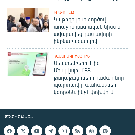
ԻՐԱՎՈՒՆՔ
Կաթողիկոսի գործով
առաջին դատական նիստն
ավարտվեց դատավորի
ինքնաբացարկով
ՀԱՍԱՐԱԿՈՒԹՅՈՒՆ
Սեպտեմբերի 1-ից
Մոսկվայում ՀՀ
քաղաքացիների համար նոր
պարտադիր պահանջներ
կգործեն. ինչ է փոխվում
ՀԵՏԵՎԵՔ ՄԵԶ