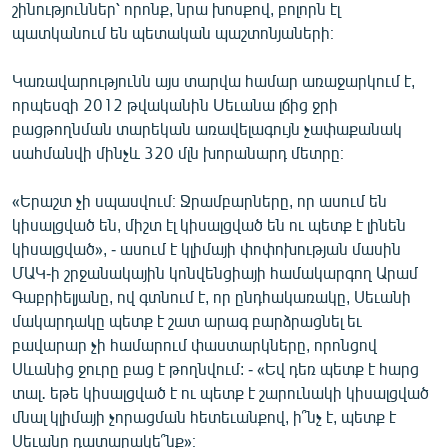
շինություններ՝ որոնք, նրա խոսքով, բոլորն էլ
պատկանում են պետական պաշտոնյաների։
Կառավարությունն այս տարվա համար առաջարկում է,
որպեսզի 2012 թվականին Uեւանա լճից ջրի
բացթողնման տարեկան առավելագույն չափաքանակ
uահմանվի մինչև 320 մլն խորանարդ մետրը։
«Երաշտ չի սպասվում։ Ջրամբարները, որ ասում են
կիսալցված են, միշտ էլ կիսալցված են ու պետք է լինեն
կիսալցված», - ասում է կլիմայի փոփոխության մասին
ՄԱԿ-ի շրջանակային կոնվենցիայի համակարգող Արամ
Գաբրիելյանը, ով գտնում է, որ ընդհակառակը, Սեւանի
մակարդակը պետք է շատ արագ բարձրացնել եւ
բավարար չի համարում փաստարկները, որոնցով
Սևանից ջուրը բաց է թողնվում: - «Եվ դեռ պետք է հարց
տալ․ եթե կիսալցված է ու պետք է շարունակի կիսալցված
մնալ կլիմայի չորացման հետեւանքով, ի՞նչ է, պետք է
Սեւանը դատարակե՞նք»։