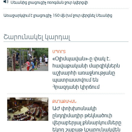
Սեւանից լրացուցիչ ոռոգման ջուր կվերցվի
Առաջարկվում է լրացուցիչ 150 մլն խմ ջուր վերցնել Սեւանից
Շարունակել կարդալ
ՍՊՈՐՏ
«Օլիմպավան»-ը փակ է.
հավաքականի մարզիկներն
աշխարհի առաջնությանը
պատրաստվում են
Հրազդանի կիրճում
ՔԱՂԱՔԱԿԱՆ
ԱԺ փոխխոսնակի
ընդդիմադիր թեկնածուի
վերաբերյալ քննարկումները
եկող շաբաթ կշարունակվեն