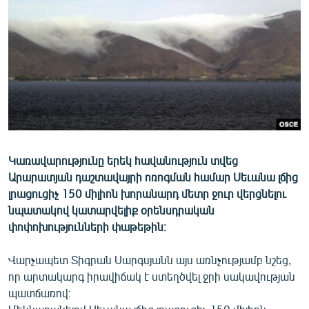
ՄԻՋԱԶԳԱՅԻՆ
ՄՇԱԿՈՒՅԹ
ՍՊՈՐՏ
ՄԵԿՆԱԲԱՆՈՒԹՅՈՒՆ
ՏՏ ԵՒ ԻՆՏԵՐՆԵՏ
ԿՈՐՈՆԱՎԻՐՈՒՍ
Կառավարությունը երեկ հավանություն տվեց
ԱՐԽԻՎ
Արարատյան դաշտավայրի ոռոգման համար Սեւանա լճից
ՏԵՍԱՆՅՈՒԹԵՐ
լրացուցիչ 150 միլիոն խորանարդ մետր ջուր վերցնելու
նպատակով կատարվելիք օրենսդրական
ԲԱՆԱՎԵՃ
փոփոխությունների փաթեթին։
ՁԳՏԵԼՈՎ ԼԱՎԱԳՈՒՅՆԻՆ
Վարչապետ Տիգրան Սարգսյանն այս առնչությամբ նշեց,
ՓՈԴՔԱՍԹ
որ արտակարգ իրավիճակ է ստեղծվել ջրի սակավության
պատճառով։
Հայերեն