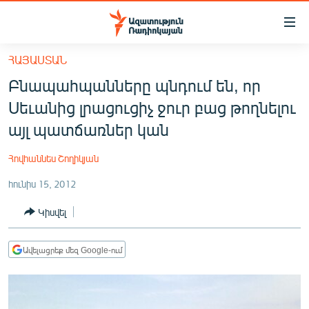
Մատչելիության
հղումներ
Անցնել
ՀԱՅԱՍՏԱՆ
հիմնական
ԱԶԱՏՈՒԹՅՈՒՆ TV
Բնապահպանները պնդում են, որ
բովանդակությանը
ՀԱՅԱՍՏԱՆ
Անցնել
Սեւանից լրացուցիչ ջուր բաց թողնելու
հիմնական
ՔԱՂԱՔԱԿԱՆ
այլ պատճառներ կան
մենյուին
ԸՆՏՐՈՒԹՅՈՒՆՆԵՐ 2026
Որոնում
Հովհաննես Շողիկյան
ԻՐԱՎՈՒՆՔ
հունիս 15, 2012
ՀԱՍԱՐԱԿՈՒԹՅՈՒՆ
Կիսվել
ՏՆՏԵՍՈՒԹՅՈՒՆ
ՂԱՐԱԲԱՂ
Ավելացրեք մեզ Google-ում
ՊԱՏԵՐԱԶՄԻ 6 ՇԱԲԱԹՆԵՐԸ
ՏԱՐԱԾԱՇՐՋԱՆ