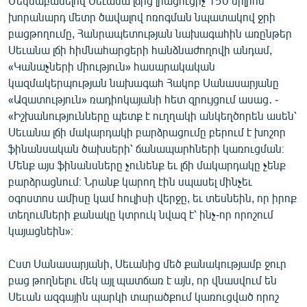
Մեկնաբանելով Սեւանա լճից լրացուցիչ 150 միլիոն
English
խորանարդ մետր ծավալով ոռոգման նպատակով ջրի
բացթողումը, Հանրապետության նախագահին առընթեր
Русский
Սեւանա լճի հիմնահարցերի հանձնաժողովի անդամ,
«Կանաչների միություն» հասարակական
ՀԵՏԵՎԵՔ ՄԵԶ
կազմակերպության նախագահ Հակոբ Սանասարյանը
«Ազատություն» ռադիոկայանի հետ զրույցում ասաց․ -
«Իշխանությունները պետք է ուղղակի անկեղծորեն ասեն՝
Սեւանա լճի մակարդակի բարձրացումը բերում է խոշոր
ֆինանսական ծախսերի՝ ճանապարհների կառուցման։
Մենք այս ֆինանսները չունենք եւ լճի մակարդակը չենք
«Ազատության» բոլոր կայքերը
բարձրացնում։ Նրանք կարող էին սպասել մինչեւ
օգոստոս ամիսը կամ հուլիսի վերջը, եւ տեսնեին, որ իրոք
տեղումների քանակը կտրուկ նվազ է՝ ինչ-որ որոշում
կայացնեին»։
Ըստ Սանասարյանի, Սեւանից մեծ քանակությամբ ջուր
բաց թողնելու մեկ այլ պատճառ է այն, որ վնասվում են
Սեւան ազգային պարկի տարածքում կառուցված որոշ