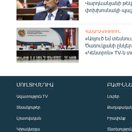
Վարդևանյանի թեկ
փոխխոսնակի պաշ
ՀԱՍԱՐԱԿՈՒԹՅՈՒՆ
«Առյուծ եմ տեսնու
Ծառուկյանի ընկեր
«Կենտրոն» TV-ն տ
ՄՈՒԼՏԻՄԵԴԻԱ
ԲԱԺԻՆՆԵ
Ազատություն TV
Լուրեր
Տեսանյութեր
Քաղաքակա
Լրատվական
Իրավունք
Կիրակնօրյա
Տնտեսությու