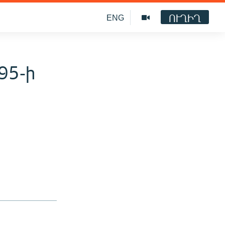
ՈՒՂԻՂ
ENG
95-ի