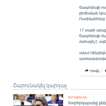
ՄԻՋԱԶԳԱՅԻՆ
Ճապոնիայի ոստ
ՄՇԱԿՈՒՅԹ
քիմիական նյու
ՍՊՈՐՏ
Ոստիկանները 
ՄԵԿՆԱԲԱՆՈՒԹՅՈՒՆ
17 տարի առաջ
ՏՏ ԵՒ ԻՆՏԵՐՆԵՏ
Ճապոնիայի մա
մահացել է, ա
ԿՈՐՈՆԱՎԻՐՈՒՍ
ԱՐԽԻՎ
«Աում Սինրիկի
դատապարտված
ՏԵՍԱՆՅՈՒԹԵՐ
ԲԱՆԱՎԵՃ
Կիսվել
ՁԳՏԵԼՈՎ ԼԱՎԱԳՈՒՅՆԻՆ
Շարունակել կարդալ
ՓՈԴՔԱՍԹ
ՔԱՂԱՔԱԿԱՆ
Խորհրդարանը քնն