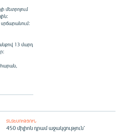
յի մետրոյում
լին:
 սրճարանում:
անքով 13 մարդ
ր:
ահարան,
ՏՆՏԵՍՈՒԹՅՈՒՆ
450 միլիոն դրամ աջակցություն՝