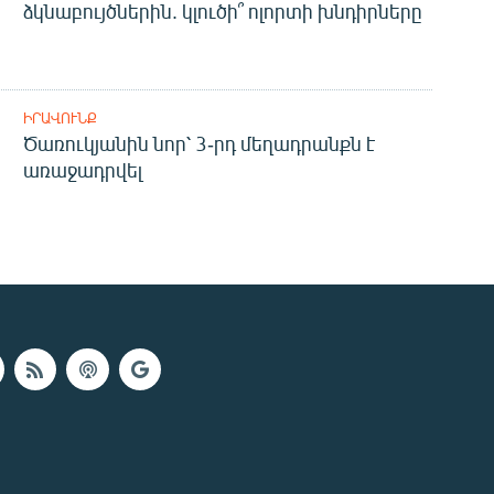
ձկնաբույծներին. կլուծի՞ ոլորտի խնդիրները
ԻՐԱՎՈՒՆՔ
Ծառուկյանին նոր՝ 3-րդ մեղադրանքն է
առաջադրվել