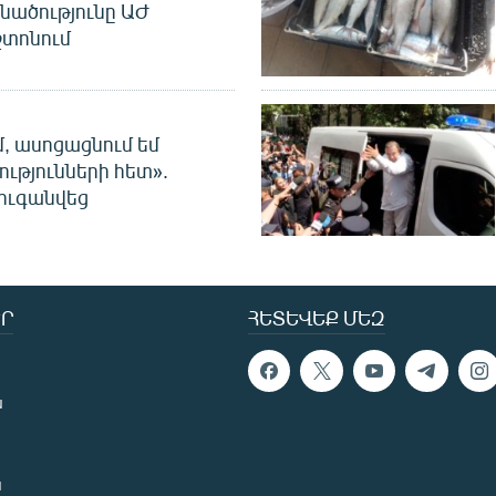
նածությունը ԱԺ
տոնում
մ, ասոցացնում եմ
ությունների հետ».
ուգանվեց
Ր
ՀԵՏԵՎԵՔ ՄԵԶ
ն
ն