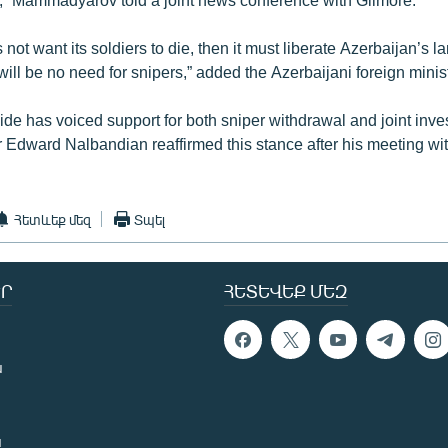
not want its soldiers to die, then it must liberate Azerbaijan’s lan
ill be no need for snipers,” added the Azerbaijani foreign minist
de has voiced support for both sniper withdrawal and joint inves
r Edward Nalbandian reaffirmed this stance after his meeting wi
Հետևեք մեզ
Տպել
Ր
ՀԵՏԵՎԵՔ ՄԵԶ
ն
ն