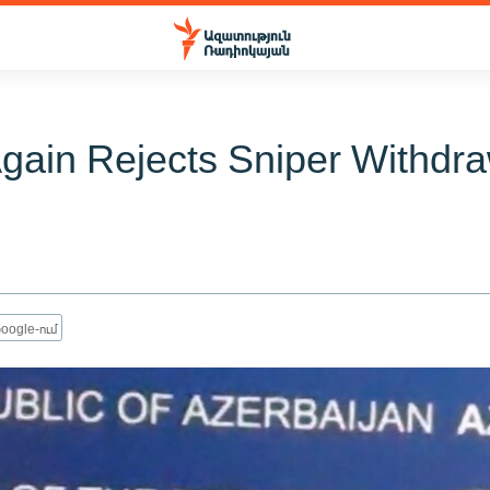
gain Rejects Sniper Withdr
oogle-ում