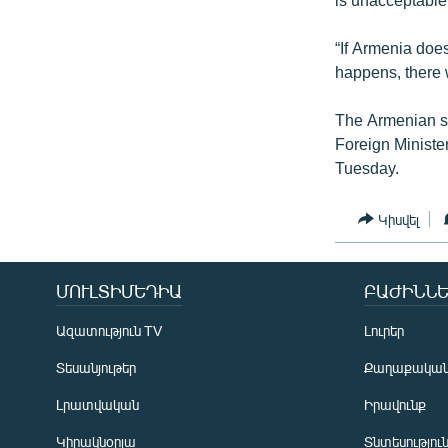
“If Armenia does 
happens, there w
The Armenian si
Foreign Ministe
Tuesday.
Կիսվել
ՄՈՒԼՏԻՄԵԴԻԱ
ԲԱԺԻՆՆԵ
Ազատություն TV
Լուրեր
Տեսանյութեր
Քաղաքակա
Լրատվական
Իրավունք
Կիրակնօրյա
Տնտեսությու