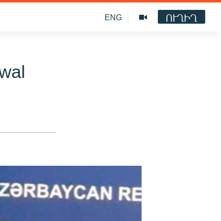
ՈՒՂԻՂ
ENG
awal