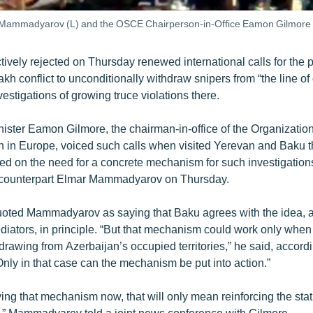
mar Mammadyarov (L) and the OSCE Chairperson-in-Office Eamon Gilmore
tively rejected on Thursday renewed international calls for the p
 conflict to unconditionally withdraw snipers from “the line of
nvestigations of growing truce violations there.
nister Eamon Gilmore, the chairman-in-office of the Organization
 in Europe, voiced such calls when visited Yerevan and Baku 
ted on the need for a concrete mechanism for such investigations 
i counterpart Elmar Mammadyarov on Thursday.
uoted Mammadyarov as saying that Baku agrees with the idea,
ediators, in principle. “But that mechanism could work only whe
hdrawing from Azerbaijan’s occupied territories,” he said, accord
nly in that case can the mechanism be put into action.”
lying that mechanism now, that will only mean reinforcing the st
,” Mammadyarov told a joint news conference with Gilmore.