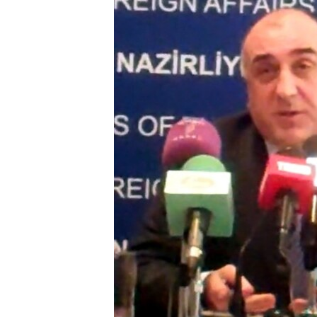
ՄԻՋԱԶԳԱՅԻՆ
ՄՇԱԿՈՒՅԹ
ՍՊՈՐՏ
ՄԵԿՆԱԲԱՆՈՒԹՅՈՒՆ
ՏՏ ԵՒ ԻՆՏԵՐՆԵՏ
ԿՈՐՈՆԱՎԻՐՈՒՍ
ԱՐԽԻՎ
ՏԵՍԱՆՅՈՒԹԵՐ
ԲԱՆԱՎԵՃ
ՁԳՏԵԼՈՎ ԼԱՎԱԳՈՒՅՆԻՆ
ՓՈԴՔԱՍԹ