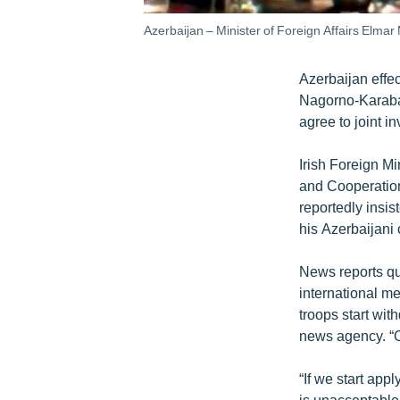
Azerbaijan – Minister of Foreign Affairs El
Azerbaijan effec
Nagorno-Karabakh
agree to joint i
Irish Foreign Mi
and Cooperation
reportedly insis
his Azerbaijan
News reports q
international m
troops start wit
news agency. “O
“If we start app
is unacceptable