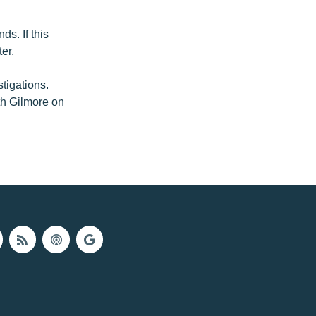
ds. If this
er.
tigations.
th Gilmore on