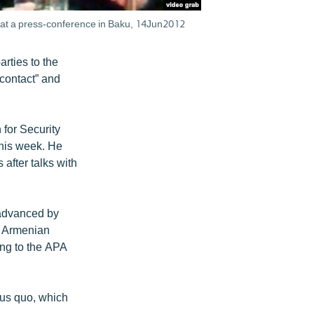
 at a press-conference in Baku, 14Jun2012
arties to the
 contact” and
 for Security
this week. He
after talks with
 advanced by
n Armenian
ing to the APA
atus quo, which