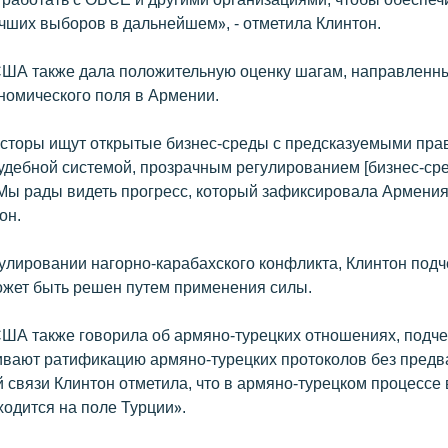
чших выборов в дальнейшем», - отметила Клинтон.
США также дала положительную оценку шагам, направленн
номического поля в Армении.
сторы ищут открытые бизнес-среды с предсказуемыми пра
удебной системой, прозрачным регулированием [бизнес-сре
Мы рады видеть прогресс, который зафиксировала Армения»
он.
улировании нагорно-карабахского конфликта, Клинтон подч
ожет быть решен путем применения силы.
США также говорила об армяно-турецких отношениях, подче
ают ратификацию армяно-турецких протоколов без предв
й связи Клинтон отметила, что в армяно-турецком процессе
ходится на поле Турции».