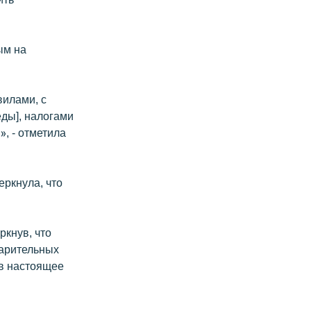
ым на
вилами, с
ды], налогами
, - отметила
еркнула, что
ркнув, что
арительных
 в настоящее