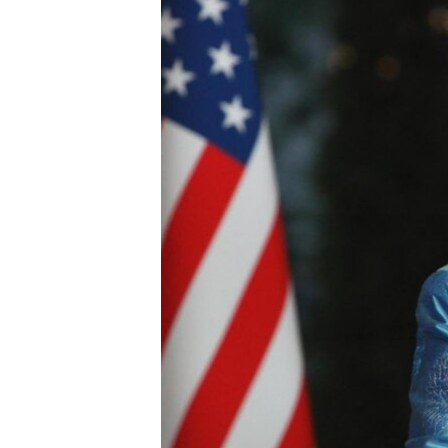
ՄԻՋԱԶԳԱՅԻՆ
ՄՇԱԿՈՒՅԹ
ՍՊՈՐՏ
ՄԵԿՆԱԲԱՆՈՒԹՅՈՒՆ
ՏՏ ԵՒ ԻՆՏԵՐՆԵՏ
ԿՈՐՈՆԱՎԻՐՈՒՍ
ԱՐԽԻՎ
ՏԵՍԱՆՅՈՒԹԵՐ
ԲԱՆԱՎԵՃ
ՁԳՏԵԼՈՎ ԼԱՎԱԳՈՒՅՆԻՆ
ՓՈԴՔԱՍԹ