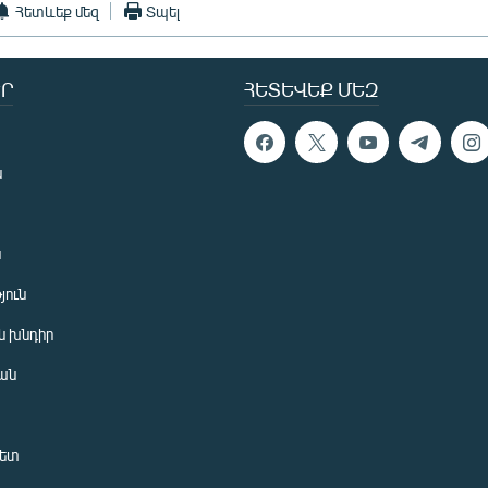
Հետևեք մեզ
Տպել
Ր
ՀԵՏԵՎԵՔ ՄԵԶ
ն
ն
յուն
 խնդիր
ան
նետ