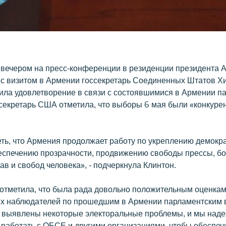
 вечером на пресс-конференции в резиденции президента 
с визитом в Армении госсекретарь Соединенных Штатов Х
ила удовлетворение в связи с состоявшимися в Армении п
секретарь США отметила, что выборы 6 мая были «конкуре
ть, что Армения продолжает работу по укреплению демокр
беспечению прозрачности, продвижению свободы прессы, б
ав и свобод человека», - подчеркнула Клинтон.
 отметила, что была рада довольно положительным оценка
х наблюдателей по прошедшим в Армении парламентским 
 выявлены некоторые электоральные проблемы, и мы наде
 работать с ОБСЕ и другими организациями, чтобы обеспеч