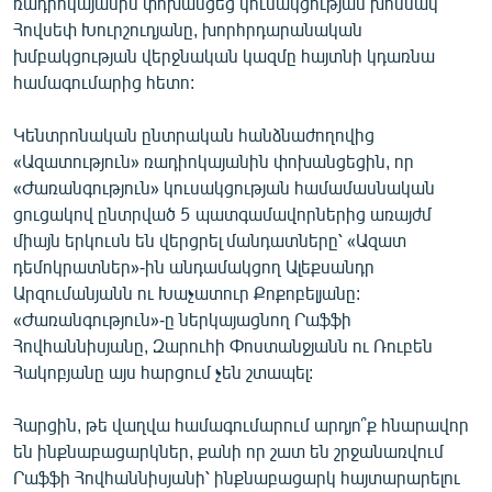
ռադիոկայանին փոխանցեց կուսակցության խոսնակ
English
Հովսեփ Խուրշուդյանը, խորհրդարանական
խմբակցության վերջնական կազմը հայտնի կդառնա
Русский
համագումարից հետո:
ՀԵՏԵՎԵՔ ՄԵԶ
Կենտրոնական ընտրական հանձնաժողովից
«Ազատություն» ռադիոկայանին փոխանցեցին, որ
«Ժառանգություն» կուսակցության համամասնական
ցուցակով ընտրված 5 պատգամավորներից առայժմ
միայն երկուսն են վերցրել մանդատները՝ «Ազատ
դեմոկրատներ»-ին անդամակցող Ալեքսանդր
«Ազատության» բոլոր կայքերը
Արզումանյանն ու Խաչատուր Քոքոբելյանը:
«Ժառանգություն»-ը ներկայացնող Րաֆֆի
Հովհաննիսյանը, Զարուհի Փոստանջյանն ու Ռուբեն
Հակոբյանը այս հարցում չեն շտապել:
Հարցին, թե վաղվա համագումարում արդյո՞ք հնարավոր
են ինքնաբացարկներ, քանի որ շատ են շրջանառվում
Րաֆֆի Հովհաննիսյանի՝ ինքնաբացարկ հայտարարելու