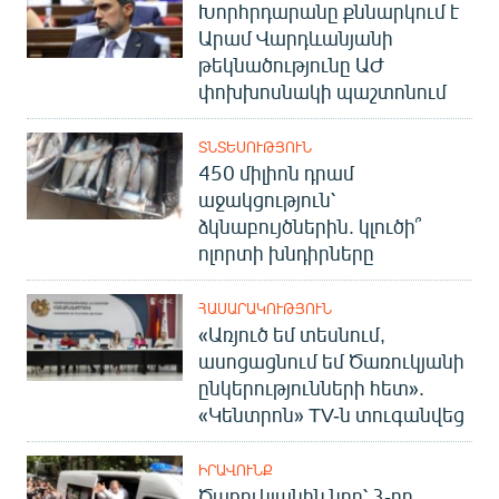
Խորհրդարանը քննարկում է
Արամ Վարդևանյանի
թեկնածությունը ԱԺ
փոխխոսնակի պաշտոնում
ՏՆՏԵՍՈՒԹՅՈՒՆ
450 միլիոն դրամ
աջակցություն՝
ձկնաբույծներին. կլուծի՞
ոլորտի խնդիրները
ՀԱՍԱՐԱԿՈՒԹՅՈՒՆ
«Առյուծ եմ տեսնում,
ասոցացնում եմ Ծառուկյանի
ընկերությունների հետ».
«Կենտրոն» TV-ն տուգանվեց
ԻՐԱՎՈՒՆՔ
Ծառուկյանին նոր՝ 3-րդ