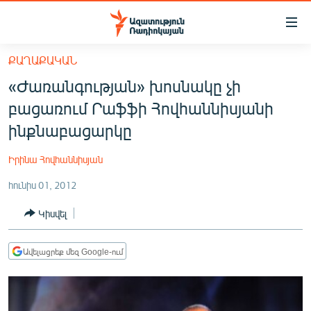
Մատչելիության
հղումներ
Անցնել
ՔԱՂԱՔԱԿԱՆ
հիմնական
ԱԶԱՏՈՒԹՅՈՒՆ TV
«Ժառանգության» խոսնակը չի
բովանդակությանը
ՀԱՅԱՍՏԱՆ
Անցնել
բացառում Րաֆֆի Հովհաննիսյանի
հիմնական
ՔԱՂԱՔԱԿԱՆ
ինքնաբացարկը
մենյուին
ԸՆՏՐՈՒԹՅՈՒՆՆԵՐ 2026
Որոնում
Իրինա Հովհաննիսյան
ԻՐԱՎՈՒՆՔ
հունիս 01, 2012
ՀԱՍԱՐԱԿՈՒԹՅՈՒՆ
Կիսվել
ՏՆՏԵՍՈՒԹՅՈՒՆ
ՂԱՐԱԲԱՂ
Ավելացրեք մեզ Google-ում
ՊԱՏԵՐԱԶՄԻ 6 ՇԱԲԱԹՆԵՐԸ
ՏԱՐԱԾԱՇՐՋԱՆ