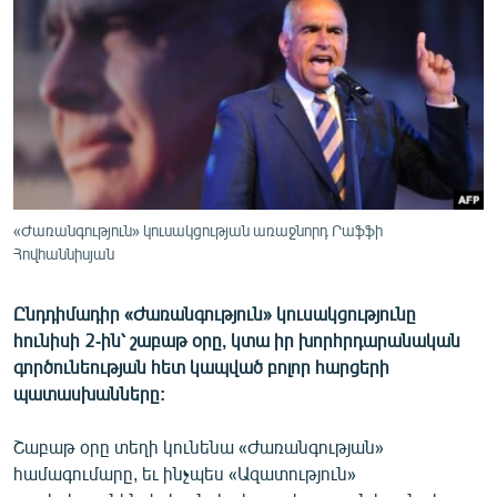
ՄԻՋԱԶԳԱՅԻՆ
ՄՇԱԿՈՒՅԹ
ՍՊՈՐՏ
ՄԵԿՆԱԲԱՆՈՒԹՅՈՒՆ
ՏՏ ԵՒ ԻՆՏԵՐՆԵՏ
ԿՈՐՈՆԱՎԻՐՈՒՍ
«Ժառանգություն» կուսակցության առաջնորդ Րաֆֆի
Հովհաննիսյան
ԱՐԽԻՎ
ՏԵՍԱՆՅՈՒԹԵՐ
Ընդդիմադիր «Ժառանգություն» կուսակցությունը
ԲԱՆԱՎԵՃ
հունիսի 2-ին՝ շաբաթ օրը, կտա իր խորհրդարանական
գործունեության հետ կապված բոլոր հարցերի
ՁԳՏԵԼՈՎ ԼԱՎԱԳՈՒՅՆԻՆ
պատասխանները:
ՓՈԴՔԱՍԹ
Շաբաթ օրը տեղի կունենա «Ժառանգության»
համագումարը, եւ ինչպես «Ազատություն»
Հայերեն