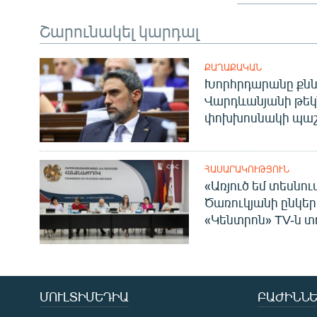
Շարունակել կարդալ
ՔԱՂԱՔԱԿԱՆ
Խորհրդարանը քնն
Վարդևանյանի թեկ
փոխխոսնակի պաշ
ՀԱՍԱՐԱԿՈՒԹՅՈՒՆ
«Առյուծ եմ տեսնու
Ծառուկյանի ընկեր
«Կենտրոն» TV-ն տ
ՄՈՒԼՏԻՄԵԴԻԱ
ԲԱԺԻՆՆԵ