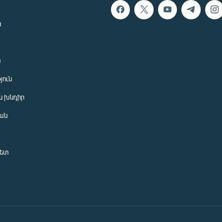
ն
ն
յուն
 խնդիր
ան
նետ