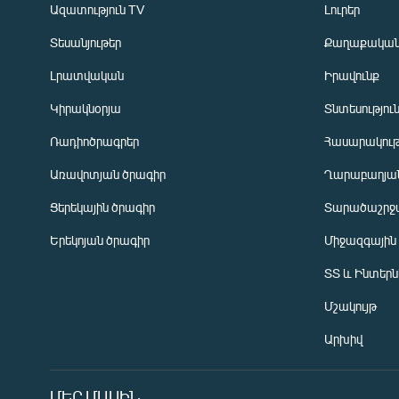
Ազատություն TV
Լուրեր
Տեսանյութեր
Քաղաքակա
Լրատվական
Իրավունք
Կիրակնօրյա
Տնտեսությու
Ռադիոծրագրեր
Հասարակութ
Առավոտյան ծրագիր
Ղարաբաղյան
Ցերեկային ծրագիր
Տարածաշրջ
Հայերեն
Երեկոյան ծրագիր
Միջազգային
English
ՏՏ և Ինտեր
Русский
Մշակույթ
ՀԵՏԵՎԵՔ ՄԵԶ
Արխիվ
ՄԵՐ ՄԱՍԻՆ