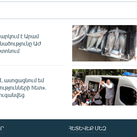
արկում է Արամ
նածությունը ԱԺ
տոնում
մ, ասոցացնում եմ
ությունների հետ».
ուգանվեց
Ր
ՀԵՏԵՎԵՔ ՄԵԶ