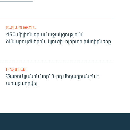
ՏՆՏԵՍՈՒԹՅՈՒՆ
450 միլիոն դրամ աջակցություն՝
ձկնաբույծներին. կլուծի՞ ոլորտի խնդիրները
ԻՐԱՎՈՒՆՔ
Ծառուկյանին նոր՝ 3-րդ մեղադրանքն է
առաջադրվել