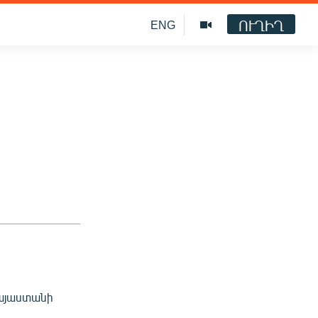
ՈՒՂԻՂ
ENG
Հայաստանի