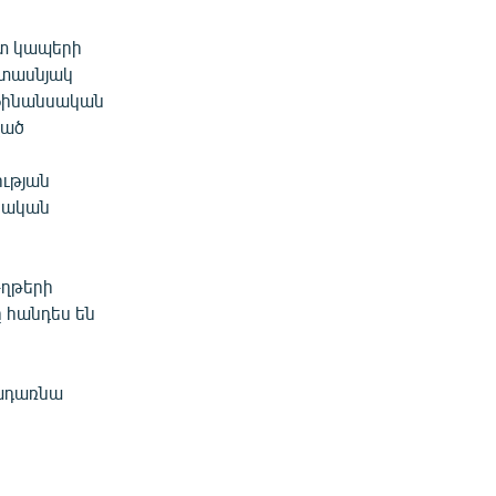
ետ կապերի
 տասնյակ
 ֆինանսական
ված
ւթյան
երական
թղթերի
 հանդես են
րադառնա