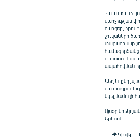
ՄԻՋԱԶԳԱՅԻՆ
ՄՇԱԿՈՒՅԹ
Հայաստանի կա
վարչության փ
ՍՊՈՐՏ
հարցեր, որոն
ՄԵԿՆԱԲԱՆՈՒԹՅՈՒՆ
շուկաների ծա
տարադրամի շո
ՏՏ ԵՒ ԻՆՏԵՐՆԵՏ
համագործակցո
ԿՈՐՈՆԱՎԻՐՈՒՍ
ոլորտում համ
ապահովման ոլ
ԱՐԽԻՎ
ՏԵՍԱՆՅՈՒԹԵՐ
Նեղ եւ ընդլա
ստորագրումից
ԲԱՆԱՎԵՃ
եկել մամուլի 
ՁԳՏԵԼՈՎ ԼԱՎԱԳՈՒՅՆԻՆ
Այսօր երեկոյ
ՓՈԴՔԱՍԹ
Երեւան:
Կիսվել