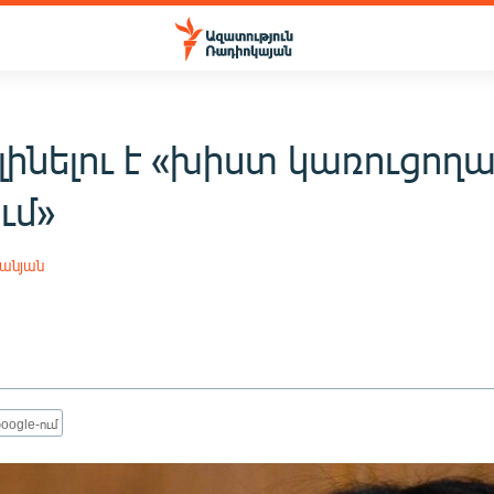
լինելու է «խիստ կառուցող
ւմ»
անյան
oogle-ում