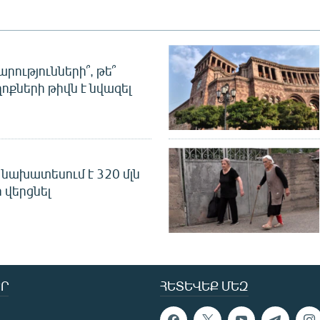
րությունների՞, թե՞
ոքների թիվն է նվազել
նախատեսում է 320 մլն
 վերցնել
Ր
ՀԵՏԵՎԵՔ ՄԵԶ