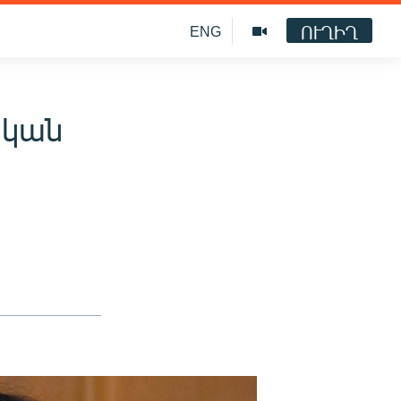
ՈՒՂԻՂ
ENG
ական