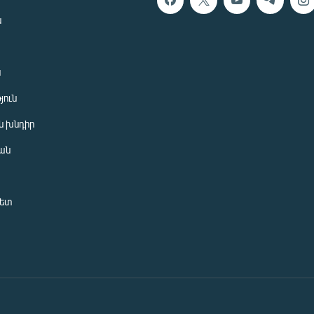
ն
ն
յուն
 խնդիր
ան
նետ