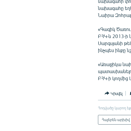
նախագահի փոփ
նախագահը եղել
Նաիրա Զոհրաբ
«Գագիկ Ծառուկ
ԲՀԿ-ն 2013-ի
Սարգսյանի թեկ
ինչպես ինքը ն
«Առաջիկա նախ
պատասխանելու 
ԲՀԿ-ի կողմից 
Կիսվել
Հոդվածը կարող եք
Հայերեն արխիվ