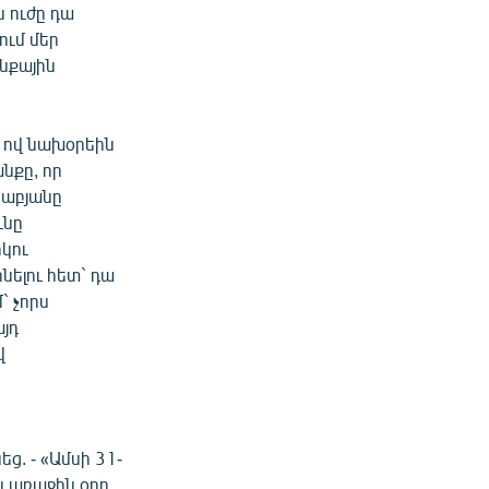
 ուժը դա
ում մեր
ւնքային
 ով նախօրեին
անքը, որ
րաբյանը
ւնը
րկու
նելու հետ` դա
` չորս
այդ
վ
,
. - «Ամսի 31-
ն առաջին օրը,