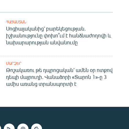
ՀԱՅԱՍՏԱՆ
Սոցիալականից՝ բարեկեցության.
իշխանությունը փոխո՞ւմ է հանձնաժողովի և
նախարարության անվանումը
ՄԱՐԶԵՐ
Թոշակառու թե դպրոցական՝ ամեն օր ոտքով
դեպի մայրուղի. Վանաձորի «Տարոն 1»-ը 3
ամիս առանց տրանսպորտի է