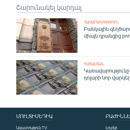
Շարունակել կարդալ
ՀԱՍԱՐԱԿՈՒԹՅՈՒՆ
Բանկային զեղծարա
միայն դրանցից բող
ՀԱՅԱՍՏԱՆ
Կառավարությունը 
դոլարի նոր վարկեր
ՄՈՒԼՏԻՄԵԴԻԱ
ԲԱԺԻՆՆԵ
Ազատություն TV
Լուրեր