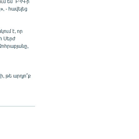
մ եմ` ԲՀԿ-ի
, - հավելեց
ում է, որ
հ Սերժ
Զոհրաբյանը,
, թե արդյո՞ք