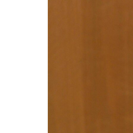
ՄԻՋԱԶԳԱՅԻՆ
ՄՇԱԿՈՒՅԹ
ՍՊՈՐՏ
ՄԵԿՆԱԲԱՆՈՒԹՅՈՒՆ
ՏՏ ԵՒ ԻՆՏԵՐՆԵՏ
ԿՈՐՈՆԱՎԻՐՈՒՍ
ԱՐԽԻՎ
ՏԵՍԱՆՅՈՒԹԵՐ
ԲԱՆԱՎԵՃ
ՁԳՏԵԼՈՎ ԼԱՎԱԳՈՒՅՆԻՆ
ՓՈԴՔԱՍԹ