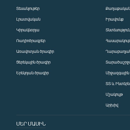
Տեսանյութեր
Քաղաքակա
Լրատվական
Իրավունք
Կիրակնօրյա
Տնտեսությու
Ռադիոծրագրեր
Հասարակութ
Առավոտյան ծրագիր
Ղարաբաղյան
Ցերեկային ծրագիր
Տարածաշրջ
Հայերեն
Երեկոյան ծրագիր
Միջազգային
English
ՏՏ և Ինտեր
Русский
Մշակույթ
ՀԵՏԵՎԵՔ ՄԵԶ
Արխիվ
ՄԵՐ ՄԱՍԻՆ