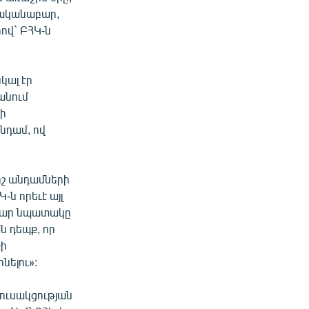
նականաբար,
րով` ԲՀԿ-ն
կալ էր
անում
հի
անդամ, ով
ոշ անդամների
-ն որեւէ այլ
ամար նպատակը
ն դեպք, որ
քի
նելու»:
 կուսակցության