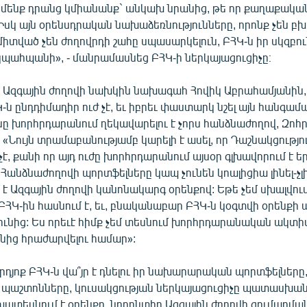
մենք դրանց կմիանանք` անկախ նրանից, թե որ քաղաքական
Իսկ այն օրենսդրական նախաձեռնությունները, որոնք չեն բխ
միտված չեն ժողովրդի շահը սպասարկելուն, ԲՀԿ-ն իր սկզբո
կպահպանի», - մանրամասնեց ԲՀԿ-ի ներկայացուցիչը։
 Ազգային ժողովի նախկին նախագահ Հովիկ Աբրահամյանին,
Կ-ն ընդդիմադիր ուժ չէ, եւ իբրեւ փաստարկ նշել այն հանգամ
նը խորհրդարանում ղեկավարելու է չորս հանձնաժողով, Զոհ
 «Նույն տրամաբանությամբ կարելի է ասել, որ Դաշնակցությո
չէ, քանի որ այդ ուժը խորհրդարանում այսօր գլխավորում է ե
Հանձնաժողովի պորտֆելները կապ չունեն կոալիցիա լինել-չլի
է Ազգային ժողովի կանոնակարգ օրենքով: Եթե չեմ սխալվում
ՀԿ-ին հասնում է, եւ, բնականաբար ԲՀԿ-ն կօգտվի օրենքի 
ունից: Ես որեւէ հիմք չեմ տեսնում խորհրդարանական ակտի
ւնից հրաժարվելու համար»:
րդյոք ԲՀԿ-ն վա՞յր է դնելու իր նախարարական պորտֆելները
պաշտոնները, կուսակցության ներկայացուցիչը պատասխանեց
խատեսնում է օրենքը, նորընտիր Ազգային ժողովի գումարմա