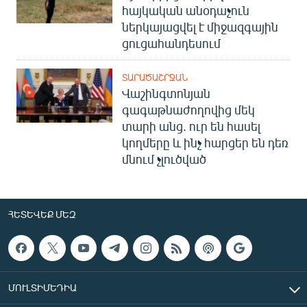
հայկական անօդաչուն
ներկայացվել է միջազգային
ցուցահանդեսում
ՏԱՐԱԾԱՇՐՋԱՆ
Վաշինգտոնյան
գագաթնաժողովից մեկ
տարի անց. ուր են հասել
կողմերը և ինչ հարցեր են դեռ
մնում չլուծված
ՀԵՏԵՎԵՔ ՄԵԶ
ՄՈՒԼՏԻՄԵԴԻԱ