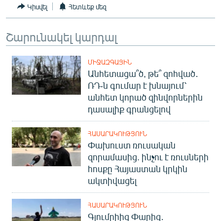
Կիսվել
Հետևեք մեզ
English
Русский
Շարունակել կարդալ
ՀԵՏԵՎԵՔ ՄԵԶ
ՄԻՋԱԶԳԱՅԻՆ
Անհետացա՞ծ, թե՞ զոհված․
ՌԴ-ն գումար է խնայում՝
անհետ կորած զինվորներին
դասալիք գրանցելով
«Ազատության» բոլոր կայքերը
ՀԱՍԱՐԱԿՈՒԹՅՈՒՆ
Փախուստ ռուսական
զորամասից. ինչու է ռուսների
հոսքը Հայաստան կրկին
ակտիվացել
ՀԱՍԱՐԱԿՈՒԹՅՈՒՆ
Գյումրիից Փարիզ․