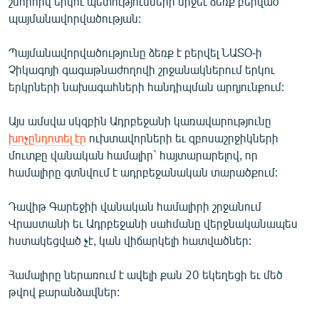
շնորհիվ երկու պետությունների միջեւ ձեռք բերված
ՄԻՋԱԶԳԱՅԻՆ
պայմանավորվածության:
ՄՇԱԿՈՒՅԹ
Պայմանավորվածությունը ձեռք է բերվել ՆԱՏՕ-ի
ՍՊՈՐՏ
Չիկագոյի գագաթնաժողովի շրջանակներում երկու
երկրների նախագահների հանդիպման արդյունքում:
ՄԵԿՆԱԲԱՆՈՒԹՅՈՒՆ
ՏՏ ԵՒ ԻՆՏԵՐՆԵՏ
Այս ամսվա սկզբին Ադրբեջանի կառավարությունը
խոչընդոտել էր
ուխտավորների եւ զբոսաշրջիկների
ԿՈՐՈՆԱՎԻՐՈՒՍ
մուտքը վանական համալիր` հայտարարելով, որ
ԱՐԽԻՎ
համալիրը գտնվում է ադրբեջանական տարածքում:
ՏԵՍԱՆՅՈՒԹԵՐ
Դավիթ Գարեջիի վանական համալիրի շրջանում
ԲԱՆԱՎԵՃ
Վրաստանի եւ Ադրբեջանի սահմանը վերջնականապես
հստակեցված չէ, կան վիճարկելի հատվածներ:
ՁԳՏԵԼՈՎ ԼԱՎԱԳՈՒՅՆԻՆ
ՓՈԴՔԱՍԹ
Համալիրը ներառում է ավելի քան 20 եկեղեցի եւ մեծ
թվով քարանձավներ:
Հայերեն