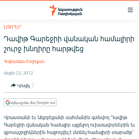
Մատչելիության
հղումներ
Անցնել
ԼՈՒՐԵՐ
հիմնական
ԱԶԱՏՈՒԹՅՈՒՆ TV
Դավիթ Գարեջիի վանական համալիրի
բովանդակությանը
ՀԱՅԱՍՏԱՆ
Անցնել
շուրջ խնդիրը հարթվեց
հիմնական
ՔԱՂԱՔԱԿԱՆ
մենյուին
Հովհաննես Շողիկյան
ԸՆՏՐՈՒԹՅՈՒՆՆԵՐ 2026
Որոնում
մայիս 22, 2012
ԻՐԱՎՈՒՆՔ
Կիսվել
ՀԱՍԱՐԱԿՈՒԹՅՈՒՆ
ՏՆՏԵՍՈՒԹՅՈՒՆ
Ավելացրեք մեզ Google-ում
ՂԱՐԱԲԱՂ
Վրաստանի եւ Ադրբեջանի սահմանին գտնվող Դավիթ
ՊԱՏԵՐԱԶՄԻ 6 ՇԱԲԱԹՆԵՐԸ
Գարեջիի վանական համալիր այցելող ուխտավորներին եւ
զբոսաշրջիկներին հաջողվել է մտնել համալիրի տարածք`
ՏԱՐԱԾԱՇՐՋԱՆ