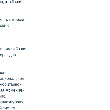
м, что 6 мая
оян, который
сен с
явшимся 6 мая
ерез два
ров
Национальном
ажоритарной
щая Армения»
ме).
ашнакцутюн»,
й системе,