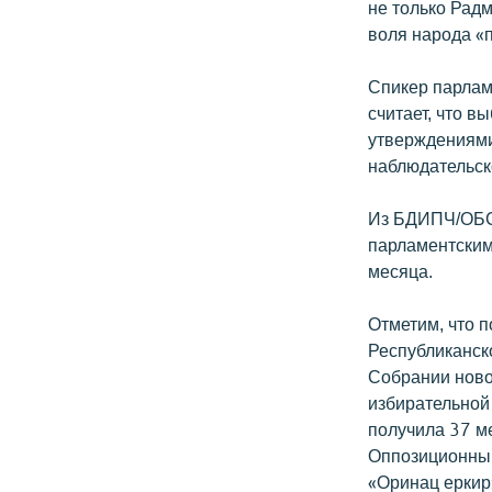
не только Радм
воля народа «
Спикер парлам
считает, что в
утверждениями
наблюдательс
Из БДИПЧ/ОБСЕ
парламентским
месяца.
Отметим, что 
Республиканск
Собрании новог
избирательной
получила 37 ме
Оппозиционный
«Оринац еркир