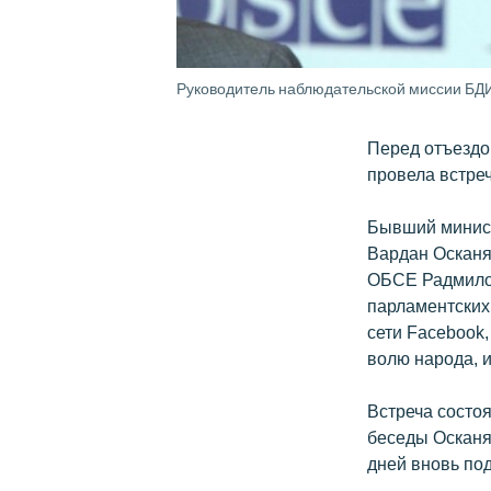
Руководитель наблюдательской миссии Б
Перед отъездо
провела встре
Бывший минист
Вардан Осканя
ОБСЕ Радмилой
парламентских
сети Facebook,
волю народа, и
Встреча состо
беседы Осканян
дней вновь по