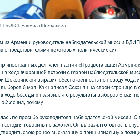
ДИПЧ/ОБСЕ Радмила Шекеринска
м из Армении руководитель наблюдательской миссии БД
чи с представителями некоторых политических сил.
р иностранных дел, член партии «Процветающая Армения
н в ходе вчерашней встречи с главой наблюдательской ми
 Шекеринской выразил обеспокоенность по поводу хода и
 выборов 6 мая. Как написал Осканян на своей странице в
 в ходе беседы он заявил, что результаты выборов 6 мая н
 объяснил, почему.
ялась по просьбе руководителя наблюдательской миссии. О
 сегодня говорить не захотел. Он выразил готовность спус
дтвердить свою ранее высказанную принципиальную позиц