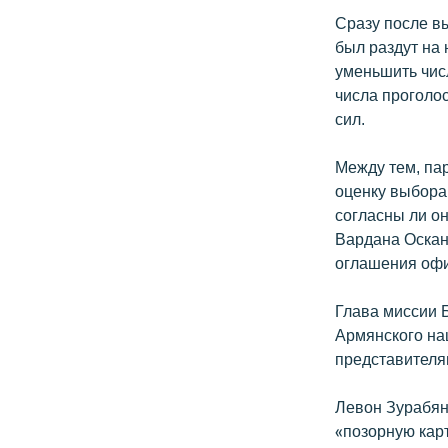
Сразу после в
был раздут на 
уменьшить чис
числа проголо
сил.
Между тем, па
оценку выборам
согласны ли о
Вардана Осканя
оглашения оф
Глава миссии 
Армянского на
представителя
Левон Зурабян
«позорную кар