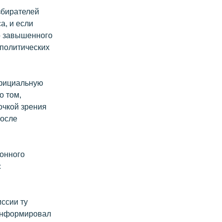
збирателей
а, и если
о завышенного
 политических
официальную
о том,
очкой зрения
после
онного
с
ссии ту
оинформировал