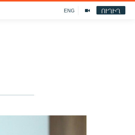
ՈՒՂԻՂ
ENG