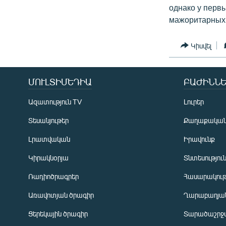
однако у первы
мажоритарных 
Կիսվել
ՄՈՒԼՏԻՄԵԴԻԱ
ԲԱԺԻՆՆԵ
Ազատություն TV
Լուրեր
Տեսանյութեր
Քաղաքակա
Լրատվական
Իրավունք
Կիրակնօրյա
Տնտեսությու
Ռադիոծրագրեր
Հասարակութ
Առավոտյան ծրագիր
Ղարաբաղյան
Ցերեկային ծրագիր
Տարածաշրջ
Հայերեն