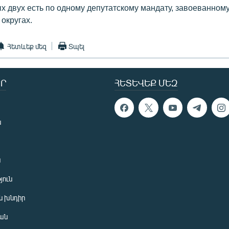
х двух есть по одному депутатскому мандату, завоеванному
округах.
Հետևեք մեզ
Տպել
Ր
ՀԵՏԵՎԵՔ ՄԵԶ
ն
ն
յուն
 խնդիր
ան