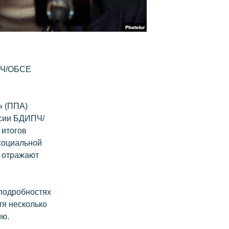
ИПЧ/ОБСЕ
» (ППА)
ссии БДИПЧ/
 итогов
 социальной
е отражают
 подробностях
тя несколько
ию.