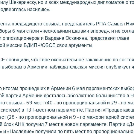
илу Шекеринску, но и всех международных дипломатов о то
подверглась насилию».
ента предыдущего созыва, представитель РПА Самвел Ник
ыборы 6 мая стали «несколькими шагами вперед», и не согла
 оппозиционеров и Вардана Осканяна, представил главе
кой миссии БДИПЧ/ОБСЕ свои аргументы.
 сообщили, что свое окончательное заключение по состо
 выборам в Армении наблюдательская миссия опубликует ч
по итогам прошедших в Армении 6 мая парламентских выбо
ой партии Армении досталось абсолютное большинство в 
о созыва - 69 мест (40 - по пропорциональной и 29 - по м
 системе) в 131-местном парламенте. Партия «Процветаю
ст (28 - по пропорциональной и 9 - по мажоритарной систе
 блок АНК получил 7 мест в новом парламенте. Партии «Д
» и «Наследие» получили по пять мест по пропорционально