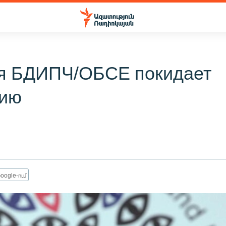
я БДИПЧ/ОБСЕ покидает
ию
oogle-ում