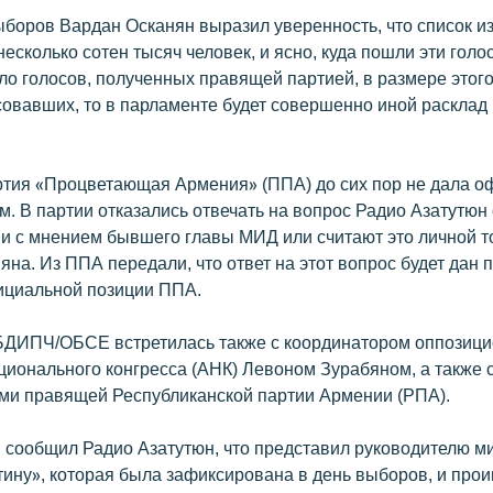
ыборов Вардан Осканян выразил уверенность, что список и
несколько сотен тысяч человек, и ясно, куда пошли эти голос
ло голосов, полученных правящей партией, в размере этог
совавших, то в парламенте будет совершенно иной расклад
ртия «Процветающая Армения» (ППА) до сих пор не дала 
. В партии отказались отвечать на вопрос Радио Азатутюн 
ни с мнением бывшего главы МИД или считают это личной т
на. Из ППА передали, что ответ на этот вопрос будет дан 
ициальной позиции ППА.
БДИПЧ/ОБСЕ встретилась также с координатором оппозици
ционального конгресса (АНК) Левоном Зурабяном, а также 
ми правящей Республиканской партии Армении (РПА).
 сообщил Радио Азатутюн, что представил руководителю ми
тину», которая была зафиксирована в день выборов, и пр