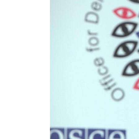
ՄԻՋԱԶԳԱՅԻՆ
ՄՇԱԿՈՒՅԹ
ՍՊՈՐՏ
ՄԵԿՆԱԲԱՆՈՒԹՅՈՒՆ
ՏՏ ԵՒ ԻՆՏԵՐՆԵՏ
ԿՈՐՈՆԱՎԻՐՈՒՍ
ԱՐԽԻՎ
ՏԵՍԱՆՅՈՒԹԵՐ
ԲԱՆԱՎԵՃ
ՁԳՏԵԼՈՎ ԼԱՎԱԳՈՒՅՆԻՆ
ՓՈԴՔԱՍԹ