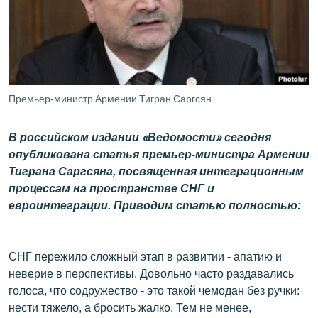
ՄԻՋԱԶԳԱՅԻՆ
ՄՇԱԿՈՒՅԹ
ՍՊՈՐՏ
ՄԵԿՆԱԲԱՆՈՒԹՅՈՒՆ
Премьер-министр Армении Тигран Саргсян
ՏՏ ԵՒ ԻՆՏԵՐՆԵՏ
В российском издании «Ведомости» сегодня
ԿՈՐՈՆԱՎԻՐՈՒՍ
опубликована статья премьер-министра Армении
ԱՐԽԻՎ
Тиграна Саргсяна, посвященная интеграционным
процессам на пространстве СНГ и
ՏԵՍԱՆՅՈՒԹԵՐ
евроинтеграции. Приводим статью полностью:
ԲԱՆԱՎԵՃ
ՁԳՏԵԼՈՎ ԼԱՎԱԳՈՒՅՆԻՆ
СНГ пережило сложный этап в развитии - апатию и
ՓՈԴՔԱՍԹ
неверие в перспективы. Довольно часто раздавались
голоса, что содружество - это такой чемодан без ручки:
Հայերեն
нести тяжело, а бросить жалко. Тем не менее,