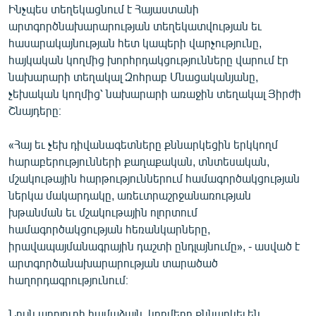
Ինչպես տեղեկացնում է Հայաստանի
ՄԻՋԱԶԳԱՅԻՆ
արտգործնախարարության տեղեկատվության եւ
ՄՇԱԿՈՒՅԹ
հասարակայնության հետ կապերի վարչությունը,
հայկական կողմից խորհրդակցությունները վարում էր
ՍՊՈՐՏ
նախարարի տեղակալ Զոհրաբ Մնացականյանը,
ՄԵԿՆԱԲԱՆՈՒԹՅՈՒՆ
չեխական կողմից՝ նախարարի առաջին տեղակալ Յիրժի
Շնայդերը։
ՏՏ ԵՒ ԻՆՏԵՐՆԵՏ
ԿՈՐՈՆԱՎԻՐՈՒՍ
«Հայ եւ չեխ դիվանագետները քննարկեցին երկկողմ
հարաբերությունների քաղաքական, տնտեսական,
ԱՐԽԻՎ
մշակութային հարթություններում համագործակցության
ՏԵՍԱՆՅՈՒԹԵՐ
ներկա մակարդակը, առեւտրաշրջանառության
խթանման եւ մշակութային ոլորտում
ԲԱՆԱՎԵՃ
համագործակցության հեռանկարները,
ՁԳՏԵԼՈՎ ԼԱՎԱԳՈՒՅՆԻՆ
իրավապայմանագրային դաշտի ընդլայնումը», - ասված է
արտգործանախարարության տարածած
ՓՈԴՔԱՍԹ
հաղորդագրությունում։
Հայերեն
Նույն աղբյուրի համաձայն, կողմերը քննարկել են