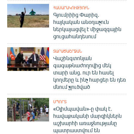
ՀԱՍԱՐԱԿՈՒԹՅՈՒՆ
Գյումրիից Փարիզ․
հայկական անօդաչուն
ներկայացվել է միջազգային
ցուցահանդեսում
ՏԱՐԱԾԱՇՐՋԱՆ
Վաշինգտոնյան
գագաթնաժողովից մեկ
տարի անց. ուր են հասել
կողմերը և ինչ հարցեր են դեռ
մնում չլուծված
ՍՊՈՐՏ
«Օլիմպավան»-ը փակ է.
հավաքականի մարզիկներն
աշխարհի առաջնությանը
պատրաստվում են