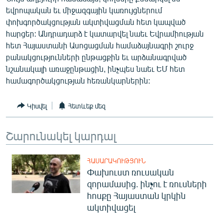
English
եվրոպական եւ միջազգային կառույցներում
փոխգործակցության ակտիվացման հետ կապված
Русский
հարցեր: Անդրադարձ է կատարվել նաեւ Եվրամիության
հետ Հայաստանի Ասոցացման համաձայնագրի շուրջ
ՀԵՏԵՎԵՔ ՄԵԶ
բանակցությունների ընթացքին եւ արձանագրված
նշանակալի առաջընթացին, ինչպես նաեւ ԵՄ հետ
համագործակցության հեռանկարներին:
Կիսվել
Հետևեք մեզ
«Ազատության» բոլոր կայքերը
Շարունակել կարդալ
ՀԱՍԱՐԱԿՈՒԹՅՈՒՆ
Փախուստ ռուսական
զորամասից. ինչու է ռուսների
հոսքը Հայաստան կրկին
ակտիվացել