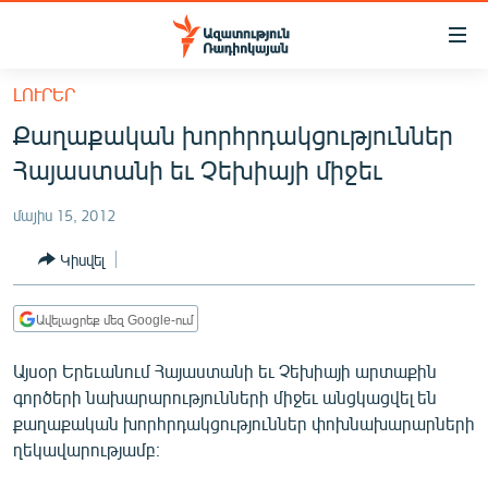
Մատչելիության
հղումներ
Անցնել
ԼՈՒՐԵՐ
հիմնական
ԱԶԱՏՈՒԹՅՈՒՆ TV
Քաղաքական խորհրդակցություններ
բովանդակությանը
ՀԱՅԱՍՏԱՆ
Անցնել
Հայաստանի եւ Չեխիայի միջեւ
հիմնական
ՔԱՂԱՔԱԿԱՆ
մենյուին
մայիս 15, 2012
ԸՆՏՐՈՒԹՅՈՒՆՆԵՐ 2026
Որոնում
Կիսվել
ԻՐԱՎՈՒՆՔ
ՀԱՍԱՐԱԿՈՒԹՅՈՒՆ
Ավելացրեք մեզ Google-ում
ՏՆՏԵՍՈՒԹՅՈՒՆ
Այսօր Երեւանում Հայաստանի եւ Չեխիայի արտաքին
ՂԱՐԱԲԱՂ
գործերի նախարարությունների միջեւ անցկացվել են
քաղաքական խորհրդակցություններ փոխնախարարների
ՊԱՏԵՐԱԶՄԻ 6 ՇԱԲԱԹՆԵՐԸ
ղեկավարությամբ։
ՏԱՐԱԾԱՇՐՋԱՆ