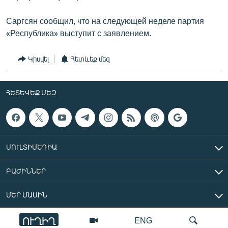
Саргсян сообщил, что на следующей неделе партия
«Республика» выступит с заявлением.
Կիսվել
Հետևեք մեզ
ՀԵՏԵՎԵՔ ՄԵԶ
ՄՈՒԼՏԻՄԵԴԻԱ
ԲԱԺԻՆՆԵՐ
ՄԵՐ ՄԱՍԻՆ
ՈՒՂԻՂ
ENG
«Ազատ Եվրոպա/Ազատություն» ռադիոկայան © 2026