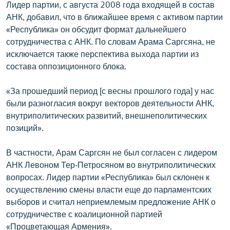
Лидер партии, с августа 2008 года входящей в состав
English
АНК, добавил, что в ближайшее время с активом партии
Русский
«Республика» он обсудит формат дальнейшего
сотрудничества с АНК. По словам Арама Саргсяна, не
исключается также перспектива выхода партии из
ՀԵՏԵՎԵՔ ՄԵԶ
состава оппозиционного блока.
«За прошедший период [с весны прошлого года] у нас
были разногласия вокруг векторов деятельности АНК,
внутриполитических развитий, внешнеполитических
«Ազատության» բոլոր կայքերը
позиций».
В частности, Арам Саргсян не был согласен с лидером
АНК Левоном Тер-Петросяном во внутриполитических
вопросах. Лидер партии «Республика» был склонен к
осуществлению смены власти еще до парламентских
выборов и считал неприемлемым предложение АНК о
сотрудничестве с коалиционной партией
«Процветающая Армения».