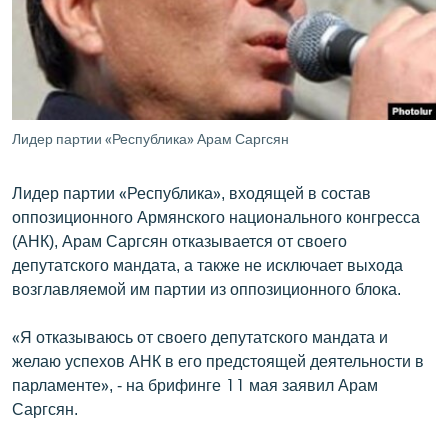
ՄԻՋԱԶԳԱՅԻՆ
ՄՇԱԿՈՒՅԹ
ՍՊՈՐՏ
ՄԵԿՆԱԲԱՆՈՒԹՅՈՒՆ
Лидер партии «Республика» Арам Саргсян
ՏՏ ԵՒ ԻՆՏԵՐՆԵՏ
Лидер партии «Республика», входящей в состав
ԿՈՐՈՆԱՎԻՐՈՒՍ
оппозиционного Армянского национального конгресса
ԱՐԽԻՎ
(АНК), Арам Саргсян отказывается от своего
депутатского мандата, а также не исключает выхода
ՏԵՍԱՆՅՈՒԹԵՐ
возглавляемой им партии из оппозиционного блока.
ԲԱՆԱՎԵՃ
«Я отказываюсь от своего депутатского мандата и
ՁԳՏԵԼՈՎ ԼԱՎԱԳՈՒՅՆԻՆ
желаю успехов АНК в его предстоящей деятельности в
ՓՈԴՔԱՍԹ
парламенте», - на брифинге 11 мая заявил Арам
Саргсян.
Հայերեն