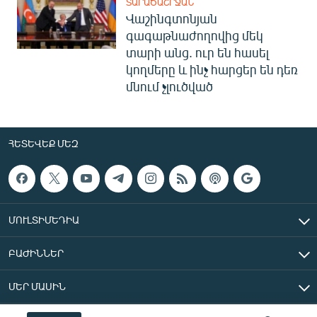
ՏԱՐԱԾԱՇՐՋԱՆ
Վաշինգտոնյան
գագաթնաժողովից մեկ
տարի անց. ուր են հասել
կողմերը և ինչ հարցեր են դեռ
մնում չլուծված
ՀԵՏԵՎԵՔ ՄԵԶ
ՄՈՒԼՏԻՄԵԴԻԱ
ԲԱԺԻՆՆԵՐ
ՄԵՐ ՄԱՍԻՆ