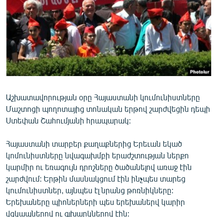
ՄԻՋԱԶԳԱՅԻՆ
ՄՇԱԿՈՒՅԹ
ՍՊՈՐՏ
ՄԵԿՆԱԲԱՆՈՒԹՅՈՒՆ
ՏՏ ԵՒ ԻՆՏԵՐՆԵՏ
ԿՈՐՈՆԱՎԻՐՈՒՍ
Աշխատավորության օրը Հայաստանի կումունիստները
Մաշտոցի պողոտայից տոնական երթով շարժվեցին դեպի
ԱՐԽԻՎ
Ստեփան Շահումյանի հրապարակ:
ՏԵՍԱՆՅՈՒԹԵՐ
Հայաստանի տարբեր քաղաքներից Երեւան եկած
ԲԱՆԱՎԵՃ
կոմունիստները նվագախմբի երաժշտության ներքո
ՁԳՏԵԼՈՎ ԼԱՎԱԳՈՒՅՆԻՆ
կարմիր ու եռագույն դրոշները ծածանելով առաջ էին
շարժվում: Երթին մասնակցում էին ինչպես տարեց
ՓՈԴՔԱՍԹ
կումունիստներ, այնպես էլ նրանց թոռնիկները:
Երեխաները պիոներների պես երեխաներվ կարիր
Հայերեն
վզկապներով ու գլխարկներով էին: