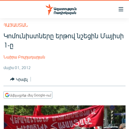
Մատչելիության
հղումներ
Անցնել
ՀԱՅԱՍՏԱՆ
հիմնական
ԱԶԱՏՈՒԹՅՈՒՆ TV
Կոմունիստները երթով նշեցին Մայիսի
բովանդակությանը
ՀԱՅԱՍՏԱՆ
Անցնել
1-ը
հիմնական
ՔԱՂԱՔԱԿԱՆ
մենյուին
Նաիրա Բուլղադարյան
ԸՆՏՐՈՒԹՅՈՒՆՆԵՐ 2026
Որոնում
մայիս 01, 2012
ԻՐԱՎՈՒՆՔ
Կիսվել
ՀԱՍԱՐԱԿՈՒԹՅՈՒՆ
ՏՆՏԵՍՈՒԹՅՈՒՆ
Ավելացրեք մեզ Google-ում
ՂԱՐԱԲԱՂ
ՊԱՏԵՐԱԶՄԻ 6 ՇԱԲԱԹՆԵՐԸ
ՏԱՐԱԾԱՇՐՋԱՆ