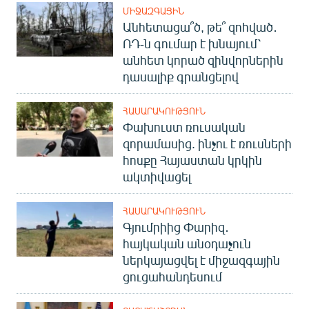
ՄԻՋԱԶԳԱՅԻՆ
Անհետացա՞ծ, թե՞ զոհված․
ՌԴ-ն գումար է խնայում՝
անհետ կորած զինվորներին
դասալիք գրանցելով
ՀԱՍԱՐԱԿՈՒԹՅՈՒՆ
Փախուստ ռուսական
զորամասից. ինչու է ռուսների
հոսքը Հայաստան կրկին
ակտիվացել
ՀԱՍԱՐԱԿՈՒԹՅՈՒՆ
Գյումրիից Փարիզ․
հայկական անօդաչուն
ներկայացվել է միջազգային
ցուցահանդեսում