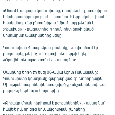
English
«Աճում է ապագա կոմունիստը, որովհետեւ ընտանիքում
Русский
նման դաստիրակություն է ստանում: Երբ սկսել է խոսել,
հասկանալ, մեր ընտանիքում միայն այդ թեման է
ՀԵՏԵՎԵՔ ՄԵԶ
շոշափվել», - բացատրեց թոռան հետ երթի եկած
կոմունիստ պապիկներից մեկը:
Կոմունսիտի 4 տարեկան թոռնիկը եւս փորձում էր
բացատրել, թե ինչու է պապի հետ երթի եկել. -
«Որովհետեւ այսօր տոն է», - ասաց նա:
«Ազատության» բոլոր կայքերը
Մասիսից երթի էր եկել 86-ամյա Աշոտ Ոսկանյանը:
Կոմունիստի կոստյումը զարդարված էր Խորհրդային
Միության տարիներին ստացված շքանշանններով: Նա
բողոքեց ներկայիս կարգերից:
«Թոշակը միայն հերիքում է բժիշկիներին», - ասաց նա՝
հավելելով, որ եթե կուսակցության շարքերը