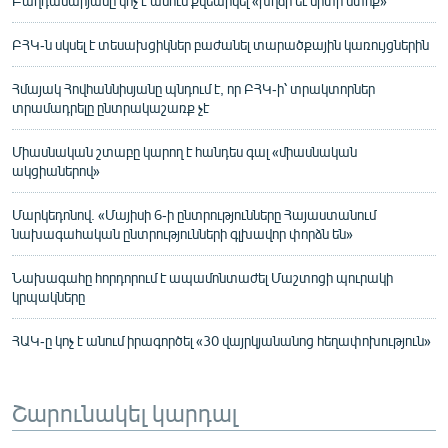
Բաղդասարյանը կոչ է անում քվեարկել «խղճի եւ սրտի մտոք»
ԲՀԿ-ն սկսել է տեսախցիկներ բաժանել տարածքային կառույցներին
Հմայակ Հովհաննիսյանը պնդում է, որ ԲՀԿ-ի՝ տրակտորներ
տրամադրելը ընտրակաշառք չէ
Միասնական շտաբը կարող է հանդես գալ «միասնական
ակցիաներով»
Մարկեդոնով. «Մայիսի 6-ի ընտրությունները Հայաստանում
նախագահական ընտրությունների գլխավոր փորձն են»
Նախագահը հորդորում է ապամոնտաժել Մաշտոցի պուրակի
կրպակները
ՀԱԿ-ը կոչ է անում իրագործել «30 վայրկյանանոց հեղափոխություն»
Շարունակել կարդալ