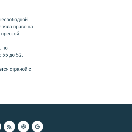
 несвободной
еряла право на
 прессой.
, по
 55 до 52.
ется страной с
.