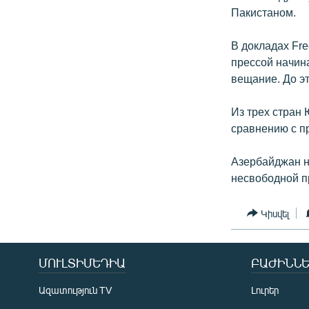
Пакистаном.
В докладах Fr
прессой начин
вещание. До э
Из трех стран 
сравнению с пр
Азербайджан на
несвободной п
Կիսվել
ՄՈՒԼՏԻՄԵԴԻԱ
ԲԱԺԻՆՆԵ
Ազատություն TV
Լուրեր