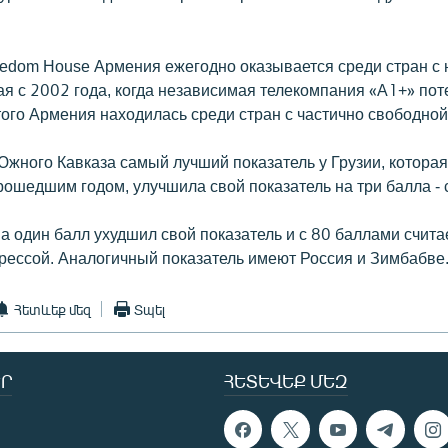
eedom House Армения ежегодно оказывается среди стран с
ая с 2002 года, когда независимая телекомпания «А1+» пот
того Армения находилась среди стран с частично свободной
Южного Кавказа самый лучший показатель у Грузии, которая
ошедшим годом, улучшила свой показатель на три балла - с
 один балл ухудшил свой показатель и с 80 баллами счита
рессой. Аналогичный показатель имеют Россия и Зимбабве
Հետևեք մեզ
Տպել
Ր
ՀԵՏԵՎԵՔ ՄԵԶ