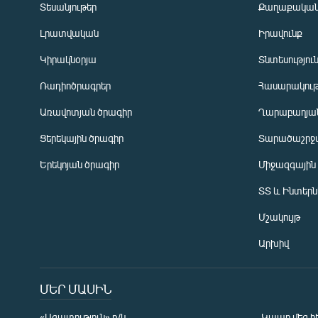
Տեսանյութեր
Քաղաքակա
Լրատվական
Իրավունք
Կիրակնօրյա
Տնտեսությու
Ռադիոծրագրեր
Հասարակութ
Առավոտյան ծրագիր
Ղարաբաղյան
Ցերեկային ծրագիր
Տարածաշրջ
Հայերեն
Երեկոյան ծրագիր
Միջազգային
English
ՏՏ և Ինտեր
Русский
Մշակույթ
ՀԵՏԵՎԵՔ ՄԵԶ
Արխիվ
ՄԵՐ ՄԱՍԻՆ
«Ազատություն» ռ/կ
Կապը մեզ հ