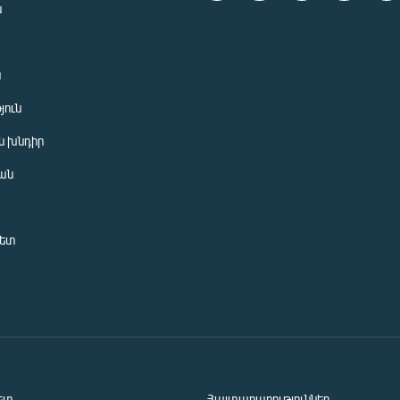
ն
ն
յուն
 խնդիր
ան
նետ
ետ
Հայտարարություններ