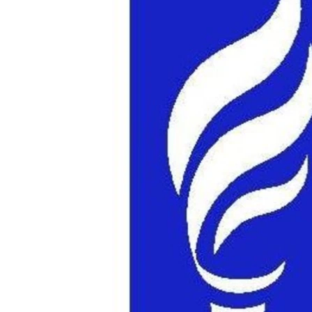
ՄԻՋԱԶԳԱՅԻՆ
ՄՇԱԿՈՒՅԹ
ՍՊՈՐՏ
ՄԵԿՆԱԲԱՆՈՒԹՅՈՒՆ
ՏՏ ԵՒ ԻՆՏԵՐՆԵՏ
ԿՈՐՈՆԱՎԻՐՈՒՍ
ԱՐԽԻՎ
ՏԵՍԱՆՅՈՒԹԵՐ
ԲԱՆԱՎԵՃ
ՁԳՏԵԼՈՎ ԼԱՎԱԳՈՒՅՆԻՆ
ՓՈԴՔԱՍԹ