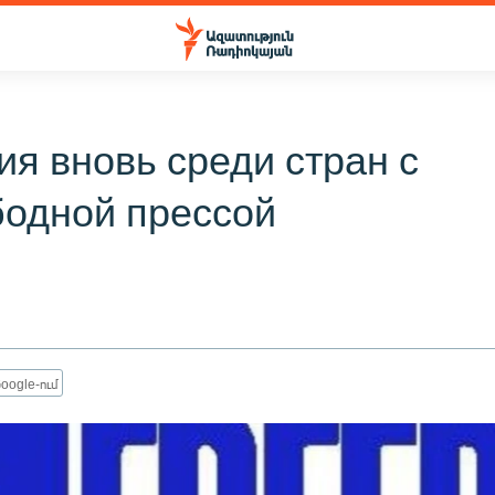
я вновь среди стран с
бодной прессой
oogle-ում