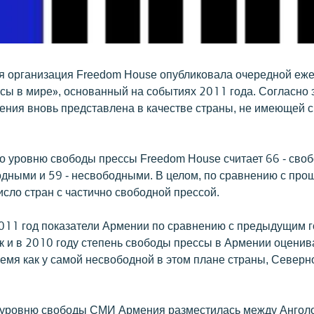
 организация Freedom House опубликовала очередной еж
сы в мире», основанный на событиях 2011 года. Согласно 
ения вновь представлена в качестве страны, не имеющей 
по уровню свободы прессы Freedom House считает 66 - своб
одными и 59 - несвободными. В целом, по сравнению с про
сло стран с частично свободной прессой.
2011 год показатели Армении по сравнению с предыдущим 
к и в 2010 году степень свободы прессы в Армении оценив
ремя как у самой несвободной в этом плане страны, Северн
о уровню свободы СМИ Армения разместилась между Ангол