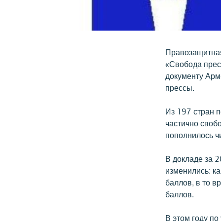
Правозащитная
«Свобода прес
документу Арм
прессы.
Из 197 стран 
частично своб
пополнилось чи
В докладе за 
изменились: ка
баллов, в то в
баллов.
В этом году п