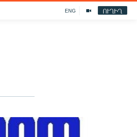
ՈՒՂԻՂ
ENG