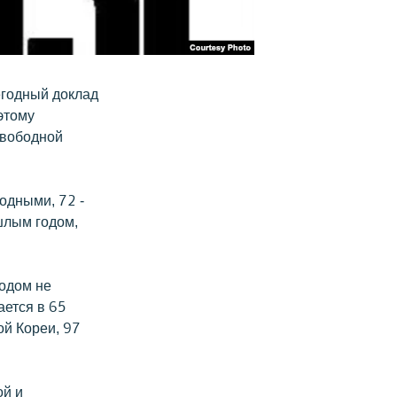
егодный доклад
этому
свободной
одными, 72 -
шлым годом,
годом не
ается в 65
ой Кореи, 97
ой и