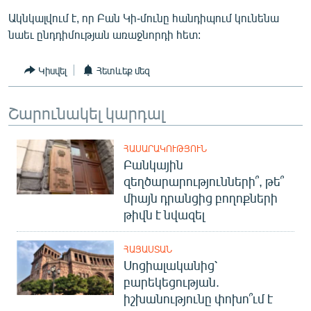
ՄԻՋԱԶԳԱՅԻՆ
Ակնկալվում է, որ Բան Կի-մունը հանդիպում կունենա
նաեւ ընդդիմության առաջնորդի հետ:
ՄՇԱԿՈՒՅԹ
ՍՊՈՐՏ
Կիսվել
Հետևեք մեզ
ՄԵԿՆԱԲԱՆՈՒԹՅՈՒՆ
Շարունակել կարդալ
ՏՏ ԵՒ ԻՆՏԵՐՆԵՏ
ԿՈՐՈՆԱՎԻՐՈՒՍ
ՀԱՍԱՐԱԿՈՒԹՅՈՒՆ
ԱՐԽԻՎ
Բանկային
զեղծարարությունների՞, թե՞
ՏԵՍԱՆՅՈՒԹԵՐ
միայն դրանցից բողոքների
ԲԱՆԱՎԵՃ
թիվն է նվազել
ՁԳՏԵԼՈՎ ԼԱՎԱԳՈՒՅՆԻՆ
ՀԱՅԱՍՏԱՆ
ՓՈԴՔԱՍԹ
Սոցիալականից՝
բարեկեցության.
իշխանությունը փոխո՞ւմ է
Հայերեն