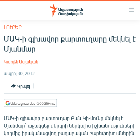
Մատչելիության
հղումներ
Անցնել
ԼՈՒՐԵՐ
հիմնական
ԱԶԱՏՈՒԹՅՈՒՆ TV
ՄԱԿ-ի գլխավոր քարտուղարը մեկնել է
բովանդակությանը
ՀԱՅԱՍՏԱՆ
Անցնել
Մյանմար
հիմնական
ՔԱՂԱՔԱԿԱՆ
մենյուին
Կարլեն Ասլանյան
ԸՆՏՐՈՒԹՅՈՒՆՆԵՐ 2026
Որոնում
ապրիլ 30, 2012
ԻՐԱՎՈՒՆՔ
Կիսվել
ՀԱՍԱՐԱԿՈՒԹՅՈՒՆ
ՏՆՏԵՍՈՒԹՅՈՒՆ
Ավելացրեք մեզ Google-ում
ՂԱՐԱԲԱՂ
ՄԱԿ-ի գլխավոր քարտուղար Բան Կի-մունը մեկնել է
ՊԱՏԵՐԱԶՄԻ 6 ՇԱԲԱԹՆԵՐԸ
Մյանմար` աջակցելու երկրի ներկայիս իշխանությունների
կողմից իրականացվող քաղաքական բարեփոխումներին:
ՏԱՐԱԾԱՇՐՋԱՆ