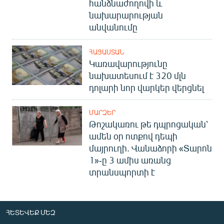
հանձնաժողովի և
English
նախարարության
անվանումը
Русский
ՀԱՅԱՍՏԱՆ
ՀԵՏԵՎԵՔ ՄԵԶ
Կառավարությունը
նախատեսում է 320 մլն
դոլարի նոր վարկեր վերցնել
ՄԱՐԶԵՐ
«Ազատության» բոլոր կայքերը
Թոշակառու թե դպրոցական՝
ամեն օր ոտքով դեպի
մայրուղի. Վանաձորի «Տարոն
1»-ը 3 ամիս առանց
տրանսպորտի է
ՀԵՏԵՎԵՔ ՄԵԶ