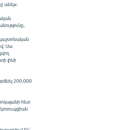
ը անել»:
սական
նությունը,
 պաշտոնական
վ: Սա
ցվող
տի լինի
րձնել 200.000
դիոկայանի հետ
 կոռուպցիան
յուրացվում են`