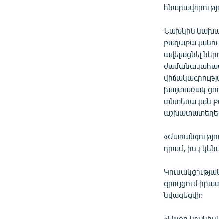
հնարավորությու
Նախկին նախար
քաղաքականութ
ավելացնել նե
ժամանակահատ
վիճակագրությ
խայտառակ ցուց
տնտեսական քա
աշխատատեղեր
«Ժառանգությո
դրամ, իսկ կեն
Կուսակցության
զրույցում իր
նվազեցվի:
«Այսօր նույնիս