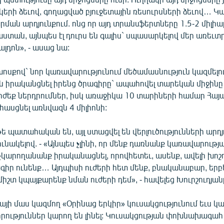
երի ձեւով, գողացված բյուջետային ռեսուրսների ձեւով… Կ
ան արդյունքում. ոնց որ այդ տրանսֆերտները 1.5-2 միլիա
աստան, այնպես էլ դուրս են գալիս` սպասարկելով մեր առեւտ
լդոն», - ասաց նա:
խոսքով` նոր կառավարությունում մեծամասնություն կազմել
ն իրականցնել իրենց ծրագիրը` ապահովել տարեկան միջինը 
րժեք ներդրումներ, իսկ առաջիկա 10 տարիների համար Հա
 հասցնել առնվազն 4 միլիոնի:
թե պատահական են, այլ ստացվել են վերլուծությունների արդյո
ւնակելով. - «Այնպես չլինի, որ մենք դառնանք կառավարությա
չկարողանանք իրականացնել, որովհետեւ, ասենք, ավելի խոշոր
ագիր ունենք… Այդպիսի ուժերի հետ մենք, բնականաբար, երբ
միշտ կպայքարենք նման ուժերի դեմ», - հավելեց Խուրշուդյան
այի մաս կազմող «Օրինաց երկիր» կուսակցությունում եւս կա
րություններ կարող են լինել: Կուսակցության փոխնախագահ