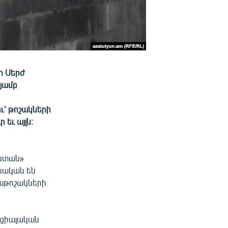
հ Սերժ
յամբ
ւ՝ թոշակների
եւ այլն։
աստան»
եսական են
սաթոշակների
ոցիալական