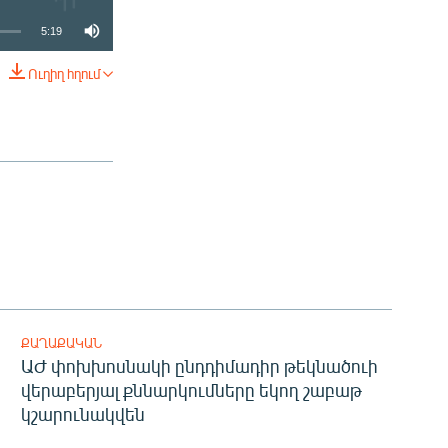
5:19
Ուղիղ հղում
ՏԱՐԱԾԵԼ
ՔԱՂԱՔԱԿԱՆ
ԱԺ փոխխոսնակի ընդդիմադիր թեկնածուի
վերաբերյալ քննարկումները եկող շաբաթ
կշարունակվեն