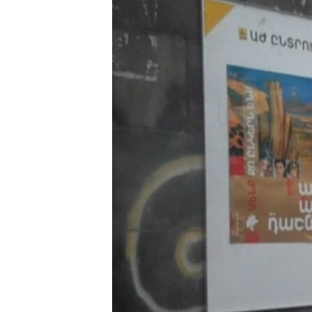
ՄԻՋԱԶԳԱՅԻՆ
ՄՇԱԿՈՒՅԹ
ՍՊՈՐՏ
ՄԵԿՆԱԲԱՆՈՒԹՅՈՒՆ
ՏՏ ԵՒ ԻՆՏԵՐՆԵՏ
ԿՈՐՈՆԱՎԻՐՈՒՍ
ԱՐԽԻՎ
ՏԵՍԱՆՅՈՒԹԵՐ
ԲԱՆԱՎԵՃ
ՁԳՏԵԼՈՎ ԼԱՎԱԳՈՒՅՆԻՆ
ՓՈԴՔԱՍԹ