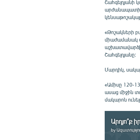
Շահգելդյանի կ
արժանապատիվ 
կենսաթոշակայի
«Թոշակների բա
միաժամանակ մե
աշխատավարձի 
Շահգելդյանը:
Մարդիկ, սակայ
«Ամիսը 120-1
ասաց միջին տա
մակարոն ունելո
by
Ազատությու