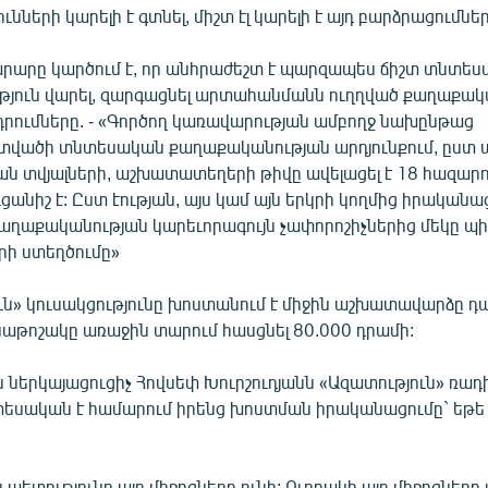
նների կարելի է գտնել, միշտ էլ կարելի է այդ բարձրացումներ
արը կարծում է, որ անհրաժեշտ է պարզապես ճիշտ տնտե
յուն վարել, զարգացնել արտահանմանն ուղղված քաղաքակա
րդրումները. - «Գործող կառավարության ամբողջ նախընթաց
վածի տնտեսական քաղաքականության արդյունքում, ըստ
ան տվյալների, աշխատատեղերի թիվը ավելացել է 18 հազարո
անիշ է: Ըստ էության, այս կամ այն երկրի կողմից իրականա
ղաքականության կարեւորագույն չափորոշիչներից մեկը պի
ի ստեղծումը»
ւն» կուսակցությունը խոստանում է միջին աշխատավարձը դա
սաթոշակը առաջին տարում հասցնել 80.000 դրամի:
 ներկայացուցիչ Հովսեփ Խուրշուդյանն «Ազատություն» ռա
ատեսական է համարում իրենց խոստման իրականացումը` եթե
կ պետությունը այդ միջոցները ունի: Ուղղակի այդ միջոցները 