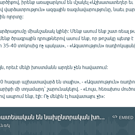
արծիքով, իրենք առաջարկում են մշակել «Աշխատատեղեր եւ
վարձատրություն» ազգային ռազմավարությունը, նաեւ բա
ն ոլորտը:
րձրացումը միանշանակ կլինի: Մենք ասում ենք շատ ռեալ թվ
նք ծրագրային դրույթներով ասում ենք, որ թոշակը պետք է
35-40 տոկոսից ոչ պակաս», - «Ազատություն» ռադիոկայա
ն, որեւէ մեկի խոստմանն արդեն չեն հավատում:
30 հազար աշխատավարձ են տալիս», - «Ազատություն» ռադի
րիքի մի տղամարդ` շարունակելով. - «Լույս, հեռախոս մուծու
վ ապրում ենք, էլի: Ոչ մեկին էլ հավատալու չի»:
Արդյո՞ք իրատեսական են նախընտրական խոստումները
EMBED
ն ռ/կ
No media source currently available