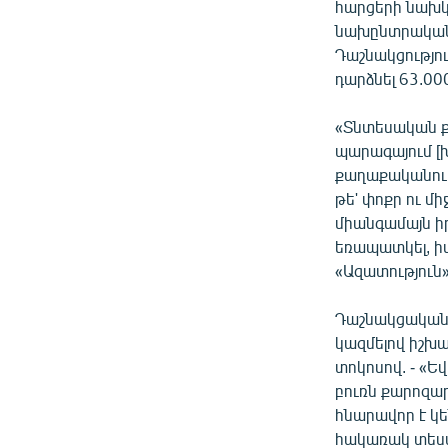
հարցերի նախկ
նախընտրական
Դաշնակցությո
դարձնել 63.00
«Տնտեսական ք
պարագայում [
քաղաքականութ
թե' փոքր ու մ
միանգամայն ի
եռապատկել, ի
«Ազատություն»
Դաշնակցական գ
կազմելով իշխա
տոկոսով. - «Ե
բուռն քարոզար
հնարավոր է կե
հակառակ տեսակ