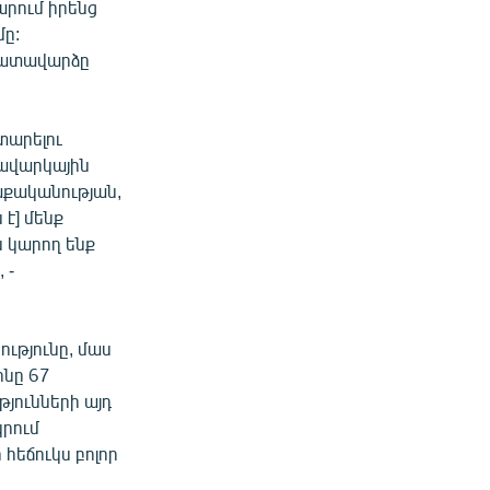
րում իրենց
ը:
շխատավարձը
տարելու
մավարկային
աքականության,
է] մենք
 կարող ենք
 -
ւթյունը, մաս
ինը 67
յունների այդ
կրում
հեճուկս բոլոր