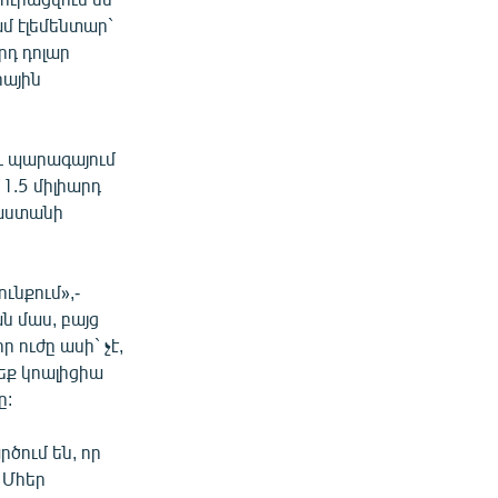
ամ էլեմենտար`
րդ դոլար
րային
ու պարագայում
1.5 միլիարդ
յաստանի
ւնքում»,-
ն մաս, բայց
 ուժը ասի` չէ,
եք կոալիցիա
ը:
րծում են, որ
 Մհեր