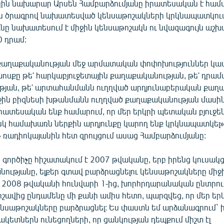
ին նախարար Արսեն Համբարձումյանը իրատեսական է համա
 ծրագրով նախատեսված կենսաթոշակների կրկնապատկում
ւնը նախատեսում է միջին կենսաթոշակն ու նվազագույն ա
0 դրամ:
աղաքականության մեջ արմատական փոփոխություններ կա
խոսքը թե' հարկաբյուջետային քաղաքականության, թե' դրա
յան, թե' արտահանմանն ուղղված արդյունաբերական քաղ
իջին բիզնեսի խթանմանն ուղղված քաղաքականության մասին 
րատեսական ենք համարում, որ մեր երկրի պետական բյուջեն
սկ համախառն ներքին արդյունքը կարող ենք կրկնապատկել»,
 ռադիոկայանին հետ զրույցում ասաց Համբարձումյանը:
ործիչը հիշատակում է 2007 թվականը, երբ իրենց կուսակցո
նությանը, ելքեր գտավ բարձրացնելու կենսաթոշակները միջ
վ 2008 թվականի հունվարի 1-ից, խորհրդարանական ընտրութ
շավից ընդամենը մի քանի ամիս հետո, պարզվեց, որ մեր եր
նսաթոշակները բարձրացնել: Ես փաստն եմ արձանագրում` ի 
ետներն ունեցողների, որ ցանկության դեպքում միշտ էլ