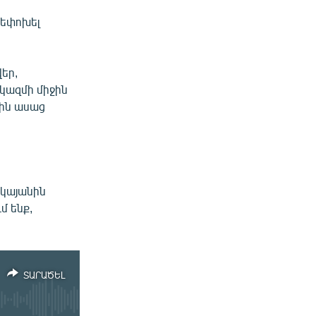
րեփոխել
եր,
 կազմի միջին
նին ասաց
ոկայանին
մ ենք,
ՏԱՐԱԾԵԼ