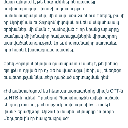
մասը պնդում է, թե երգչուհիներին պատժելը
հավասարազոր է խոսքի ազատության
սահմանափակմանը, մի մասը առաջարկում է ներել, քանի
որ Ալյոխինան եւ Տոլոկոննիկովան ունեն մանկահասակ
երեխաներ, մի մասն էլ համոզված է, որ նրանց արարքը
տասնյակ միլիոնավոր հավատացյալներին վիրավորող
աստվածանարգություն էր եւ միտումնավոր սադրանք,
որը հարկ է խստագույնս պատժել։
Երեկ Տոլոկոննիկովան դատարանում ասել է, թե իրենց
ելույթն ուղղված էր ոչ թե հավատացյալների, այլ եկեղեցու
եւ պետության նկատելի դարձած սերտացման դեմ։
«Իմ բանտախցում ես հեռուստածրագրերից միայն ОРТ-ն
եւ НТВ-ն ունեմ։ Դրանցով Պատրիարքին ավելի հաճախ
են ցույց տալիս, քան արջուկ նախագահին», - ասել է
փանք-երաժիշտը։ Արջուկի մասին ակնարկը Դմիտրի
Մեդվեդեւին էր հասցեագրված։