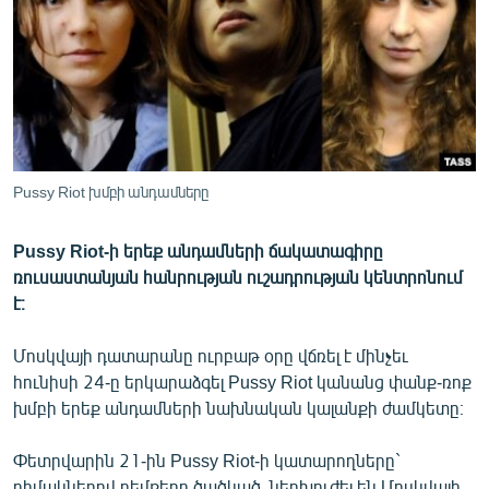
ՄԻՋԱԶԳԱՅԻՆ
ՄՇԱԿՈՒՅԹ
ՍՊՈՐՏ
ՄԵԿՆԱԲԱՆՈՒԹՅՈՒՆ
ՏՏ ԵՒ ԻՆՏԵՐՆԵՏ
Pussy Riot խմբի անդամները
ԿՈՐՈՆԱՎԻՐՈՒՍ
Pussy Riot-ի երեք անդամների ճակատագիրը
ԱՐԽԻՎ
ռուսաստանյան հանրության ուշադրության կենտրոնում
ՏԵՍԱՆՅՈՒԹԵՐ
է։
ԲԱՆԱՎԵՃ
Մոսկվայի դատարանը ուրբաթ օրը վճռել է մինչեւ
ՁԳՏԵԼՈՎ ԼԱՎԱԳՈՒՅՆԻՆ
հունիսի 24-ը երկարաձգել Pussy Riot կանանց փանք-ռոք
խմբի երեք անդամների նախնական կալանքի ժամկետը։
ՓՈԴՔԱՍԹ
Փետրվարին 21-ին Pussy Riot-ի կատարողները`
Հայերեն
դիմակներով դեմքերը ծածկած, ներխուժել են Մոսկվայի