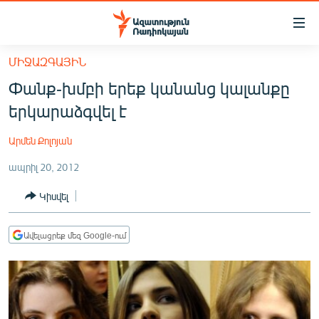
Մատչելիության
հղումներ
Անցնել
ՄԻՋԱԶԳԱՅԻՆ
հիմնական
ԱԶԱՏՈՒԹՅՈՒՆ TV
Փանք-խմբի երեք կանանց կալանքը
բովանդակությանը
ՀԱՅԱՍՏԱՆ
Անցնել
երկարաձգվել է
հիմնական
ՔԱՂԱՔԱԿԱՆ
մենյուին
Արմեն Քոլոյան
ԸՆՏՐՈՒԹՅՈՒՆՆԵՐ 2026
Որոնում
ապրիլ 20, 2012
ԻՐԱՎՈՒՆՔ
Կիսվել
ՀԱՍԱՐԱԿՈՒԹՅՈՒՆ
ՏՆՏԵՍՈՒԹՅՈՒՆ
Ավելացրեք մեզ Google-ում
ՂԱՐԱԲԱՂ
ՊԱՏԵՐԱԶՄԻ 6 ՇԱԲԱԹՆԵՐԸ
ՏԱՐԱԾԱՇՐՋԱՆ