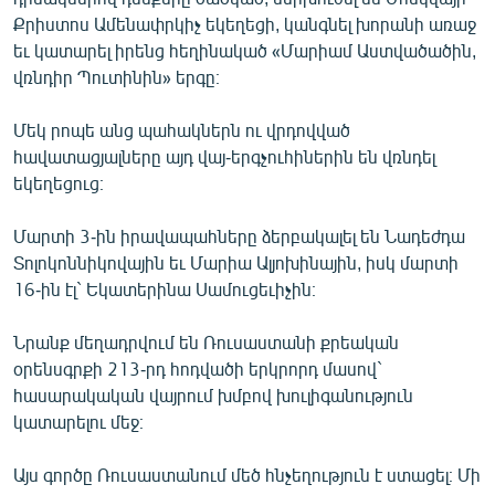
English
Քրիստոս Ամենափրկիչ եկեղեցի, կանգնել խորանի առաջ
եւ կատարել իրենց հեղինակած «Մարիամ Աստվածածին,
Русский
վռնդիր Պուտինին» երգը։
ՀԵՏԵՎԵՔ ՄԵԶ
Մեկ րոպե անց պահակներն ու վրդովված
հավատացյալները այդ վայ-երգչուհիներին են վռնդել
եկեղեցուց։
Մարտի 3-ին իրավապահները ձերբակալել են Նադեժդա
Տոլոկոննիկովային եւ Մարիա Ալյոխինային, իսկ մարտի
«Ազատության» բոլոր կայքերը
16-ին էլ` Եկատերինա Սամուցեւիչին։
Նրանք մեղադրվում են Ռուսաստանի քրեական
օրենսգրքի 213-րդ հոդվածի երկրորդ մասով`
հասարակական վայրում խմբով խուլիգանություն
կատարելու մեջ։
Այս գործը Ռուսաստանում մեծ հնչեղություն է ստացել։ Մի