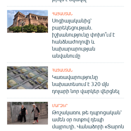
ՀԱՅԱՍՏԱՆ
Սոցիալականից՝
բարեկեցության.
իշխանությունը փոխո՞ւմ է
հանձնաժողովի և
նախարարության
անվանումը
ՀԱՅԱՍՏԱՆ
Կառավարությունը
նախատեսում է 320 մլն
դոլարի նոր վարկեր վերցնել
ՄԱՐԶԵՐ
Թոշակառու թե դպրոցական՝
ամեն օր ոտքով դեպի
մայրուղի. Վանաձորի «Տարոն