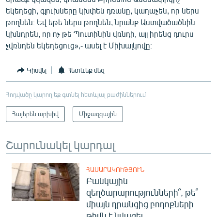
եկեղեցի, գլուխները կխփեն դռանը, կաղաչեն, որ ներս
թողնեն։ Եվ եթե ներս թողնեն, նրանք Աստվածածնին
կխնդրեն, որ ոչ թե Պուտինին վռնդի, այլ իրենց դուրս
չվռնդեն եկեղեցուց»,- ասել է Միխալկովը։
Կիսվել
Հետևեք մեզ
Հոդվածը կարող եք գտնել հետևյալ բաժիններում
Հայերեն արխիվ
Միջազգային
Շարունակել կարդալ
ՀԱՍԱՐԱԿՈՒԹՅՈՒՆ
Բանկային
զեղծարարությունների՞, թե՞
միայն դրանցից բողոքների
թիվն է նվազել