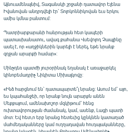
Այնուամենայնիվ, Տագանսկի շրջանի դատավոր Ելենա
Իվանովան անդրդվելի էր` Տոլոկոննիկովան եւս երկու
ամիս կմնա բանտում։
Պատրիարքարանի հանրության հետ կապերի
պատասխանատու, ավագ քահանա Վսեվոլոդ Չապլինը
ասել է, որ «աղջիկներին կարելի է ներել, եթե նրանք
զղջան արարքի համար»։
Մինչդեռ պատժի յուրօրինակ եղանակ է առաջարկել
կինոբեմադրիչ Նիկիտա Միխալկովը։
«Ինձ հարցնում են` դատապարտե՞լ նրանց։ Ասում եմ` այո,
ես կպահանջեի, որ նրանք նույն արարքն անեն
Մեքքայում, ամենախոշոր մզկիթում` հենց
ուխտավորության ժամանակ, կամ, ասենք, Լացի պատի
մոտ։ Եվ հետ,ո երբ նրանց հետեւից կընկնեն կատաղած
մահմեդականները կամ ուղղադավան հուդայականները,
նրանք կվազեն, կհասնեն Քրիստոս Ամենափրկիչ