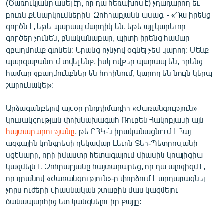
(Ծառուկյանը ասել էր, որ դա հեռախոս է) չդադարող եւ
բուռն քննարկումներին, Զոհրաբյանն ասաց. - «Դա իրենց
գործն է, եթե պարապ մարդիկ են, եթե այլ կարեւոր
գործեր չունեն, բնականաբար, պիտի իրենց համար
զբաղմունք գտնեն: Նրանց ոչնչով օգնել չեմ կարող: Մենք
պարզաբանում տվել ենք, իսկ ովքեր պարապ են, իրենց
համար զբաղմունքներ են հորինում, կարող են նույն կերպ
շարունակել»:
Արձագանքելով այսօր ընդդիմադիր «Ժառանգություն»
կուսակցության փոխնախագահ Ռուբեն Հակոբյանի այն
հայտարարությանը
, թե ԲՀԿ-ն իրականացնում է Հայ
ազգային կոնգրեսի ղեկավար Լեւոն Տեր-Պետրոսյանի
սցենարը, որի իմաստը հետագայում միասին կոալիցիա
կազմելն է, Զոհրաբյանը հայտարարեց, որ դա ալոգիզմ է,
որ դրանով «Ժառանգություն»-ը փորձում է արդարացնել
չորս ուժերի միասնական շտաբին մաս կազմելու
ճանապարհից ետ կանգնելու իր քայլը: