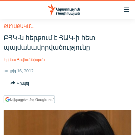
Մատչելիության
հղումներ
Անցնել
ՔԱՂԱՔԱԿԱՆ
հիմնական
ԱԶԱՏՈՒԹՅՈՒՆ TV
ԲՀԿ-ն հերքում է ՀԱԿ-ի հետ
բովանդակությանը
ՀԱՅԱՍՏԱՆ
Անցնել
պայմանավորվածությունը
հիմնական
ՔԱՂԱՔԱԿԱՆ
մենյուին
Իրինա Հովհաննիսյան
ԸՆՏՐՈՒԹՅՈՒՆՆԵՐ 2026
Որոնում
ապրիլ 16, 2012
ԻՐԱՎՈՒՆՔ
Կիսվել
ՀԱՍԱՐԱԿՈՒԹՅՈՒՆ
ՏՆՏԵՍՈՒԹՅՈՒՆ
Ավելացրեք մեզ Google-ում
ՂԱՐԱԲԱՂ
ՊԱՏԵՐԱԶՄԻ 6 ՇԱԲԱԹՆԵՐԸ
ՏԱՐԱԾԱՇՐՋԱՆ