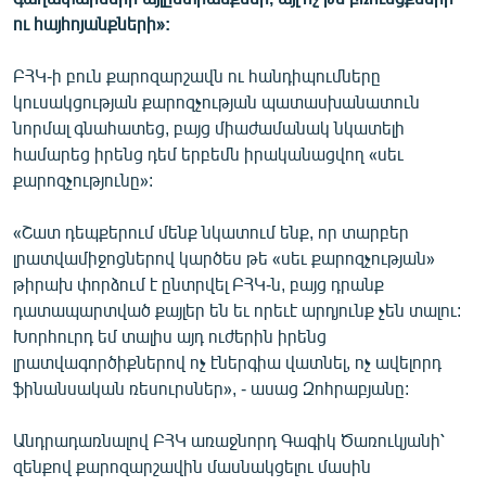
English
ու հայհոյանքների»:
Русский
ԲՀԿ-ի բուն քարոզարշավն ու հանդիպումները
կուսակցության քարոզչության պատասխանատուն
ՀԵՏԵՎԵՔ ՄԵԶ
նորմալ գնահատեց, բայց միաժամանակ նկատելի
համարեց իրենց դեմ երբեմն իրականացվող «սեւ
քարոզչությունը»:
«Շատ դեպքերում մենք նկատում ենք, որ տարբեր
լրատվամիջոցներով կարծես թե «սեւ քարոզչության»
«Ազատության» բոլոր կայքերը
թիրախ փորձում է ընտրվել ԲՀԿ-ն, բայց դրանք
դատապարտված քայլեր են եւ որեւէ արդյունք չեն տալու:
Խորհուրդ եմ տալիս այդ ուժերին իրենց
լրատվագործիքներով ոչ էներգիա վատնել, ոչ ավելորդ
ֆինանսական ռեսուրսներ», - ասաց Զոհրաբյանը:
Անդրադառնալով ԲՀԿ առաջնորդ Գագիկ Ծառուկյանի՝
զենքով քարոզարշավին մասնակցելու մասին