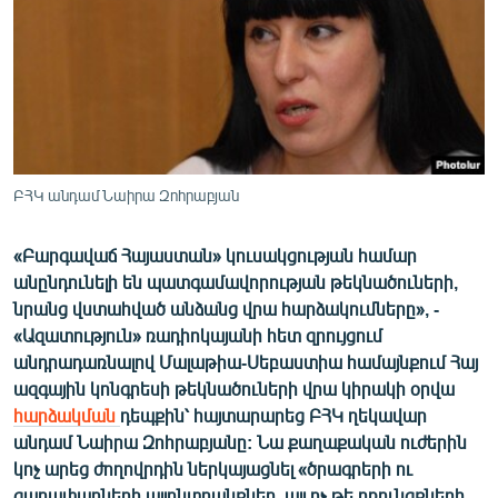
ՄԻՋԱԶԳԱՅԻՆ
ՄՇԱԿՈՒՅԹ
ՍՊՈՐՏ
ՄԵԿՆԱԲԱՆՈՒԹՅՈՒՆ
ՏՏ ԵՒ ԻՆՏԵՐՆԵՏ
ԲՀԿ անդամ Նաիրա Զոհրաբյան
ԿՈՐՈՆԱՎԻՐՈՒՍ
«Բարգավաճ Հայաստան» կուսակցության համար
ԱՐԽԻՎ
անընդունելի են պատգամավորության թեկնածուների,
ՏԵՍԱՆՅՈՒԹԵՐ
նրանց վստահված անձանց վրա հարձակումները», -
«Ազատություն» ռադիոկայանի հետ զրույցում
ԲԱՆԱՎԵՃ
անդրադառնալով Մալաթիա-Սեբաստիա համայնքում Հայ
ՁԳՏԵԼՈՎ ԼԱՎԱԳՈՒՅՆԻՆ
ազգային կոնգրեսի թեկնածուների վրա կիրակի օրվա
հարձակման
դեպքին՝ հայտարարեց ԲՀԿ ղեկավար
ՓՈԴՔԱՍԹ
անդամ Նաիրա Զոհրաբյանը: Նա քաղաքական ուժերին
կոչ արեց ժողովրդին ներկայացնել «ծրագրերի ու
Հայերեն
գաղափարների այլընտրանքներ, այլ ոչ թե բռունցքների