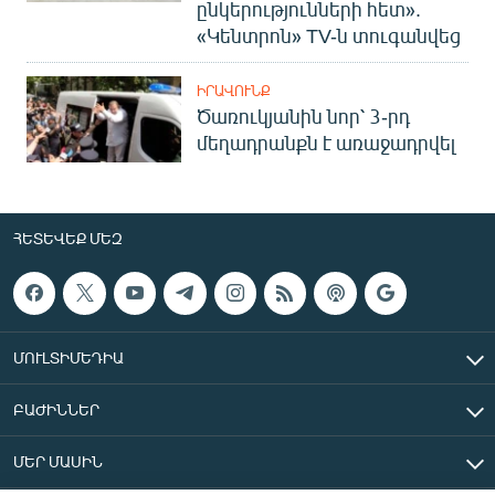
ընկերությունների հետ».
«Կենտրոն» TV-ն տուգանվեց
ԻՐԱՎՈՒՆՔ
Ծառուկյանին նոր՝ 3-րդ
մեղադրանքն է առաջադրվել
ՀԵՏԵՎԵՔ ՄԵԶ
ՄՈՒԼՏԻՄԵԴԻԱ
ԲԱԺԻՆՆԵՐ
ՄԵՐ ՄԱՍԻՆ