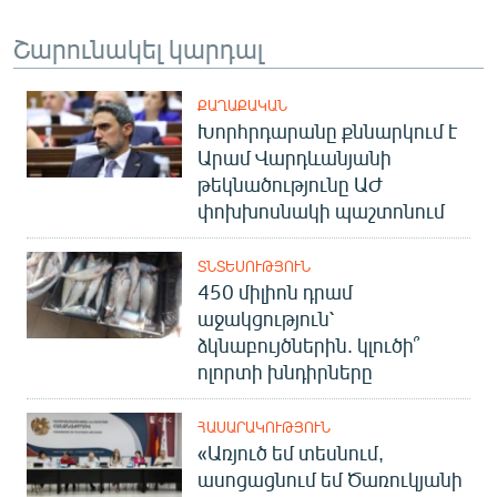
Շարունակել կարդալ
ՔԱՂԱՔԱԿԱՆ
Խորհրդարանը քննարկում է
Արամ Վարդևանյանի
թեկնածությունը ԱԺ
փոխխոսնակի պաշտոնում
ՏՆՏԵՍՈՒԹՅՈՒՆ
450 միլիոն դրամ
աջակցություն՝
ձկնաբույծներին. կլուծի՞
ոլորտի խնդիրները
ՀԱՍԱՐԱԿՈՒԹՅՈՒՆ
«Առյուծ եմ տեսնում,
ասոցացնում եմ Ծառուկյանի