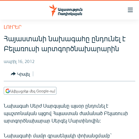
Մատչելիության
հղումներ
Անցնել
ԼՈՒՐԵՐ
հիմնական
ԱԶԱՏՈՒԹՅՈՒՆ TV
Հայաստանի նախագահը ընդունել է
բովանդակությանը
ՀԱՅԱՍՏԱՆ
Անցնել
Բելառուսի արտգործնախարարին
հիմնական
ՔԱՂԱՔԱԿԱՆ
մենյուին
ապրիլ 16, 2012
ԸՆՏՐՈՒԹՅՈՒՆՆԵՐ 2026
Որոնում
Կիսվել
ԻՐԱՎՈՒՆՔ
ՀԱՍԱՐԱԿՈՒԹՅՈՒՆ
Ավելացրեք մեզ Google-ում
ՏՆՏԵՍՈՒԹՅՈՒՆ
Նախագահ Սերժ Սարգսյանը այսօր ընդունել է
ՂԱՐԱԲԱՂ
պաշտոնական այցով Հայաստան ժամանած Բելառուսի
արտգործնախարար Սերգեյ Մարտինովին:
ՊԱՏԵՐԱԶՄԻ 6 ՇԱԲԱԹՆԵՐԸ
ՏԱՐԱԾԱՇՐՋԱՆ
Նախագահի մամլո գրասենյակի փոխանցմամբ`