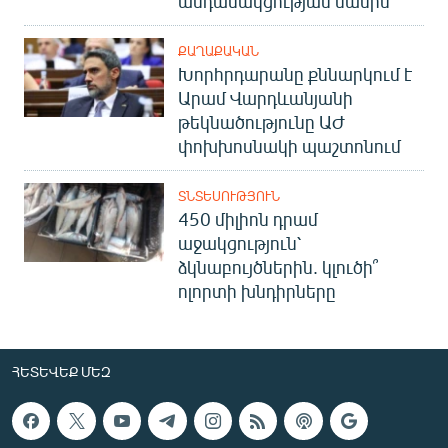
անդամակցության մասին
ՔԱՂԱՔԱԿԱՆ
Խորհրդարանը քննարկում է
Արամ Վարդևանյանի
թեկնածությունը ԱԺ
փոխխոսնակի պաշտոնում
ՏՆՏԵՍՈՒԹՅՈՒՆ
450 միլիոն դրամ
աջակցություն՝
ձկնաբույծներին. կլուծի՞
ոլորտի խնդիրները
ՀԵՏԵՎԵՔ ՄԵԶ