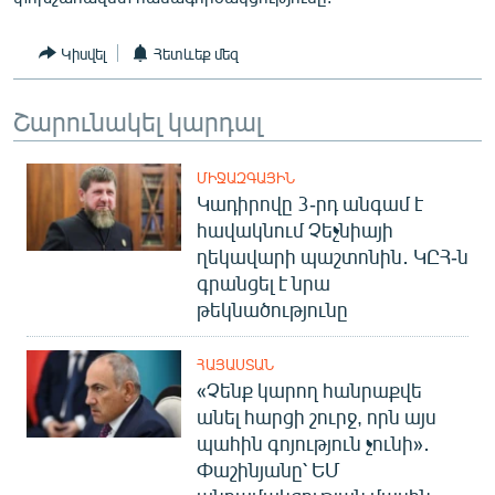
English
Կիսվել
Հետևեք մեզ
Русский
Շարունակել կարդալ
ՀԵՏԵՎԵՔ ՄԵԶ
ՄԻՋԱԶԳԱՅԻՆ
Կադիրովը 3-րդ անգամ է
հավակնում Չեչնիայի
ղեկավարի պաշտոնին․ ԿԸՀ-ն
«Ազատության» բոլոր կայքերը
գրանցել է նրա
թեկնածությունը
ՀԱՅԱՍՏԱՆ
«Չենք կարող հանրաքվե
անել հարցի շուրջ, որն այս
պահին գոյություն չունի»․
Փաշինյանը՝ ԵՄ