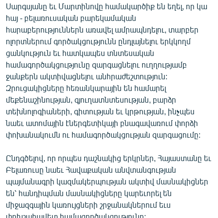
Սարգսյանը եւ Մարտինովը համակարծիք են եղել, որ կա
ՄԻՋԱԶԳԱՅԻՆ
հայ - բելառուսական բարեկամական
ՄՇԱԿՈՒՅԹ
հարաբերություններն առավել ամրապնդելու, տարբեր
ոլորտներում գործակցությունն ընդլայնելու երկկողմ
ՍՊՈՐՏ
ցանկություն եւ հատկապես տնտեսական
ՄԵԿՆԱԲԱՆՈՒԹՅՈՒՆ
համագործակցությունը զարգացնելու ուղղությամբ
ջանքերն ակտիվացնելու անհրաժեշտություն:
ՏՏ ԵՒ ԻՆՏԵՐՆԵՏ
Զրուցակիցները հեռանկարային են համարել
ԿՈՐՈՆԱՎԻՐՈՒՍ
մեքենաշինության, գյուղատնտեսության, բարձր
տեխնոլոգիաների, գիտության եւ կրթության, ինչպես
ԱՐԽԻՎ
նաեւ ատոմային էներգետիկայի բնագավառում փորձի
ՏԵՍԱՆՅՈՒԹԵՐ
փոխանակումն ու համագործակցության զարգացումը:
ԲԱՆԱՎԵՃ
Ընդգծելով, որ որպես դաշնակից երկրներ, Հայաստանը եւ
ՁԳՏԵԼՈՎ ԼԱՎԱԳՈՒՅՆԻՆ
Բելառուսը նաեւ Հավաքական անվտանգության
պայմանագրի կազմակերպության ակտիվ մասնակիցներ
ՓՈԴՔԱՍԹ
են՝ հանդիպման մասնակիցները կարեւորել են
միջազգային կառույցների շրջանակներում եւս
Հայերեն
փոխշահավետ համագործակցությունը: