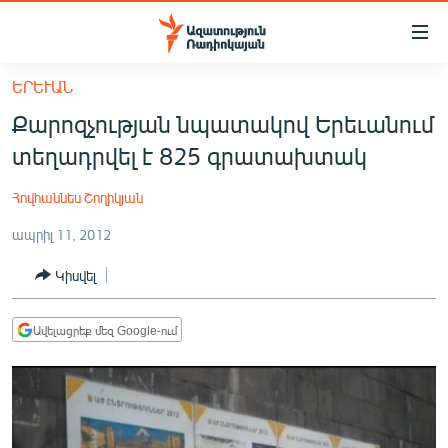
Մատչելիության
հղումներ
Անցնել
ԵՐԵՒԱՆ
հիմնական
ԱԶԱՏՈՒԹՅՈՒՆ TV
Քարոզչության նպատակով Երեւանում
բովանդակությանը
ՀԱՅԱՍՏԱՆ
Անցնել
տեղադրվել է 825 գրատախտակ
հիմնական
ՔԱՂԱՔԱԿԱՆ
մենյուին
Հովհաննես Շողիկյան
ԸՆՏՐՈՒԹՅՈՒՆՆԵՐ 2026
Որոնում
ապրիլ 11, 2012
ԻՐԱՎՈՒՆՔ
Կիսվել
ՀԱՍԱՐԱԿՈՒԹՅՈՒՆ
ՏՆՏԵՍՈՒԹՅՈՒՆ
Ավելացրեք մեզ Google-ում
ՂԱՐԱԲԱՂ
ՊԱՏԵՐԱԶՄԻ 6 ՇԱԲԱԹՆԵՐԸ
ՏԱՐԱԾԱՇՐՋԱՆ