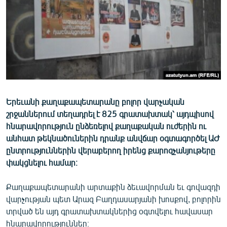
ՄԻՋԱԶԳԱՅԻՆ
ՄՇԱԿՈՒՅԹ
ՍՊՈՐՏ
ՄԵԿՆԱԲԱՆՈՒԹՅՈՒՆ
ՏՏ ԵՒ ԻՆՏԵՐՆԵՏ
ԿՈՐՈՆԱՎԻՐՈՒՍ
Երեւանի քաղաքապետարանը բոլոր վարչական
շրջաններում տեղադրել է 825 գրատախտակ՝ այդպիսով
ԱՐԽԻՎ
հնարավորություն ընձեռելով քաղաքական ուժերին ու
ՏԵՍԱՆՅՈՒԹԵՐ
անհատ թեկնածուներին դրանք անվճար օգտագործել ԱԺ
ընտրություններին վերաբերող իրենց քարոզչանյութերը
ԲԱՆԱՎԵՃ
փակցնելու համար։
ՁԳՏԵԼՈՎ ԼԱՎԱԳՈՒՅՆԻՆ
Քաղաքապետարանի արտաքին ձեւավորման եւ գովազդի
ՓՈԴՔԱՍԹ
վարչության պետ Արազ Բաղդասարյանի խոսքով, բոլորին
տրված են այդ գրատախտակներից օգտվելու հավասար
Հայերեն
հնարավորություններ։