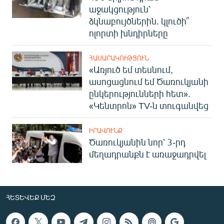
աջակցություն՝
ձկնաբույծներին. կլուծի՞
ոլորտի խնդիրները
ՀԱՍԱՐԱԿՈՒԹՅՈՒՆ
«Առյուծ եմ տեսնում,
ասոցացնում եմ Ծառուկյանի
ընկերությունների հետ».
«Կենտրոն» TV-ն տուգանվեց
ԻՐԱՎՈՒՆՔ
Ծառուկյանին նոր՝ 3-րդ
մեղադրանքն է առաջադրվել
ՀԵՏԵՎԵՔ ՄԵԶ