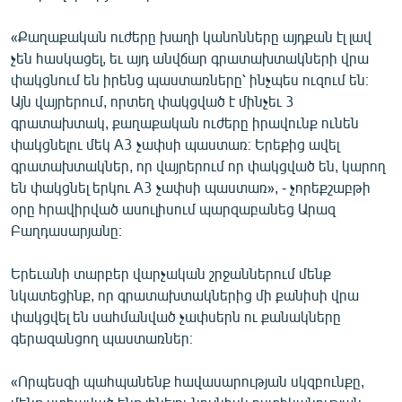
English
«Քաղաքական ուժերը խաղի կանոնները այդքան էլ լավ
Русский
չեն հասկացել, եւ այդ անվճար գրատախտակների վրա
փակցնում են իրենց պաստառները՝ ինչպես ուզում են։
ՀԵՏԵՎԵՔ ՄԵԶ
Այն վայրերում, որտեղ փակցված է մինչեւ 3
գրատախտակ, քաղաքական ուժերը իրավունք ունեն
փակցնելու մեկ A3 չափսի պաստառ։ Երեքից ավել
գրատախտակներ, որ վայրերում որ փակցված են, կարող
են փակցնել երկու A3 չափսի պաստառ», - չորեքշաբթի
օրը հրավիրված ասուլիսում պարզաբանեց Արազ
«Ազատության» բոլոր կայքերը
Բաղդասարյանը։
Երեւանի տարբեր վարչական շրջաններում մենք
նկատեցինք, որ գրատախտակներից մի քանիսի վրա
փակցվել են սահմանված չափսերն ու քանակները
գերազանցող պաստառներ։
«Որպեսզի պահպանենք հավասարության սկզբունքը,