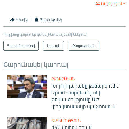
Ուղիղ հղում
Կիսվել
Հետևեք մեզ
Հոդվածը կարող եք գտնել հետևյալ բաժիններում
Հայերեն արխիվ
Երեւան
Քաղաքական
Շարունակել կարդալ
ՔԱՂԱՔԱԿԱՆ
Խորհրդարանը քննարկում է
Արամ Վարդևանյանի
թեկնածությունը ԱԺ
փոխխոսնակի պաշտոնում
ՏՆՏԵՍՈՒԹՅՈՒՆ
450 միլիոն դրամ