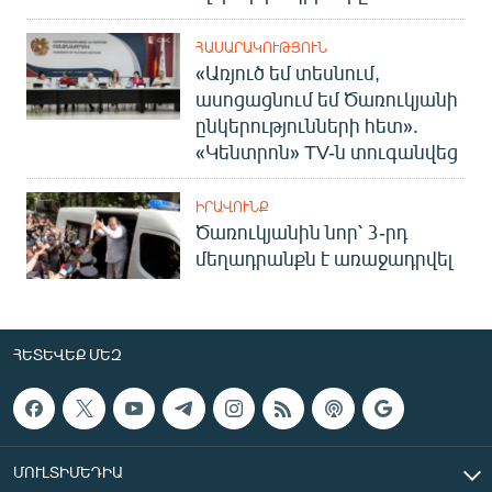
English
ՀԱՍԱՐԱԿՈՒԹՅՈՒՆ
Русский
«Առյուծ եմ տեսնում,
ասոցացնում եմ Ծառուկյանի
ՀԵՏԵՎԵՔ ՄԵԶ
ընկերությունների հետ».
«Կենտրոն» TV-ն տուգանվեց
ԻՐԱՎՈՒՆՔ
Ծառուկյանին նոր՝ 3-րդ
մեղադրանքն է առաջադրվել
«Ազատության» բոլոր կայքերը
ՀԵՏԵՎԵՔ ՄԵԶ
ՄՈՒԼՏԻՄԵԴԻԱ