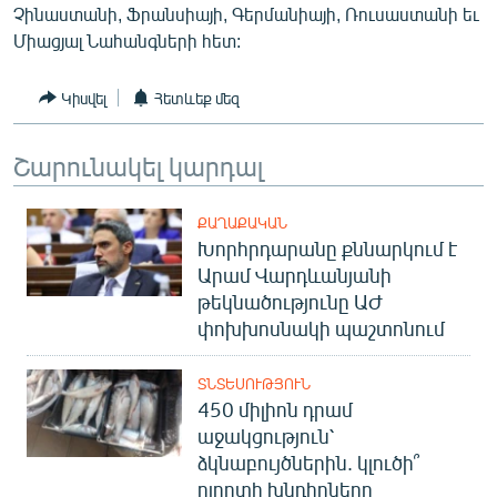
Չինաստանի, Ֆրանսիայի, Գերմանիայի, Ռուսաստանի եւ
ՄԻՋԱԶԳԱՅԻՆ
Միացյալ Նահանգների հետ:
ՄՇԱԿՈՒՅԹ
ՍՊՈՐՏ
Կիսվել
Հետևեք մեզ
ՄԵԿՆԱԲԱՆՈՒԹՅՈՒՆ
Շարունակել կարդալ
ՏՏ ԵՒ ԻՆՏԵՐՆԵՏ
ԿՈՐՈՆԱՎԻՐՈՒՍ
ՔԱՂԱՔԱԿԱՆ
Խորհրդարանը քննարկում է
ԱՐԽԻՎ
Արամ Վարդևանյանի
ՏԵՍԱՆՅՈՒԹԵՐ
թեկնածությունը ԱԺ
փոխխոսնակի պաշտոնում
ԲԱՆԱՎԵՃ
ՁԳՏԵԼՈՎ ԼԱՎԱԳՈՒՅՆԻՆ
ՏՆՏԵՍՈՒԹՅՈՒՆ
450 միլիոն դրամ
ՓՈԴՔԱՍԹ
աջակցություն՝
ձկնաբույծներին. կլուծի՞
Հայերեն
ոլորտի խնդիրները