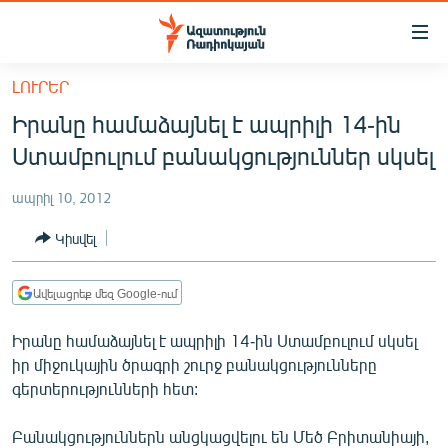
Մատչելիության
հղումներ
Անցնել
ԼՈՒՐԵՐ
հիմնական
ԱԶԱՏՈՒԹՅՈՒՆ TV
Իրանը համաձայնել է ապրիլի 14-ին
բովանդակությանը
ՀԱՅԱՍՏԱՆ
Անցնել
Ստամբուլում բանակցություններ սկսել
հիմնական
ՔԱՂԱՔԱԿԱՆ
մենյուին
ապրիլ 10, 2012
ԸՆՏՐՈՒԹՅՈՒՆՆԵՐ 2026
Որոնում
Կիսվել
ԻՐԱՎՈՒՆՔ
ՀԱՍԱՐԱԿՈՒԹՅՈՒՆ
Ավելացրեք մեզ Google-ում
ՏՆՏԵՍՈՒԹՅՈՒՆ
Իրանը համաձայնել է ապրիլի 14-ին Ստամբուլում սկսել
ՂԱՐԱԲԱՂ
իր միջուկային ծրագրի շուրջ բանակցությունները
գերտերությունների հետ:
ՊԱՏԵՐԱԶՄԻ 6 ՇԱԲԱԹՆԵՐԸ
ՏԱՐԱԾԱՇՐՋԱՆ
Բանակցություններն անցկացվելու են Մեծ Բրիտանիայի,