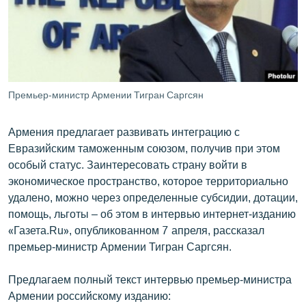
ՄԻՋԱԶԳԱՅԻՆ
ՄՇԱԿՈՒՅԹ
ՍՊՈՐՏ
ՄԵԿՆԱԲԱՆՈՒԹՅՈՒՆ
Премьер-министр Армении Тигран Саргсян
ՏՏ ԵՒ ԻՆՏԵՐՆԵՏ
Армения предлагает развивать интеграцию с
ԿՈՐՈՆԱՎԻՐՈՒՍ
Евразийским таможенным союзом, получив при этом
ԱՐԽԻՎ
особый статус. Заинтересовать страну войти в
экономическое пространство, которое территориально
ՏԵՍԱՆՅՈՒԹԵՐ
удалено, можно через определенные субсидии, дотации,
ԲԱՆԱՎԵՃ
помощь, льготы – об этом в интервью интернет-изданию
«Газета.Ru», опубликованном 7 апреля, рассказал
ՁԳՏԵԼՈՎ ԼԱՎԱԳՈՒՅՆԻՆ
премьер-министр Армении Тигран Саргсян.
ՓՈԴՔԱՍԹ
Предлагаем полный текст интервью премьер-министра
Հայերեն
Армении российскому изданию: