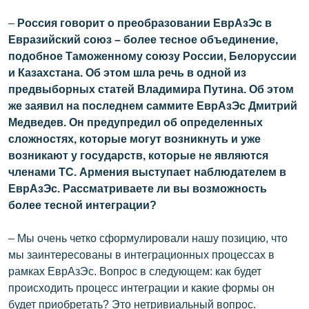
English
–
Россия говорит о преобразовании ЕврАзЭс в
Русский
Евразийский союз – более тесное объединение,
подобное Таможенному союзу России, Белоруссии
и Казахстана. Об этом шла речь в одной из
ՀԵՏԵՎԵՔ ՄԵԶ
предвыборных статей Владимира Путина. Об этом
же заявил на последнем саммите ЕврАзЭс Дмитрий
Медведев. Он предупредил об определенных
сложностях, которые могут возникнуть и уже
возникают у государств, которые не являются
«Ազատության» բոլոր կայքերը
членами ТС. Армения выступает наблюдателем в
ЕврАзЭс. Рассматриваете ли вы возможность
более тесной интеграции?
– Мы очень четко сформулировали нашу позицию, что
мы заинтересованы в интеграционных процессах в
рамках ЕврАзЭс. Вопрос в следующем: как будет
происходить процесс интеграции и какие формы он
будет приобретать? Это нетривиальный вопрос.