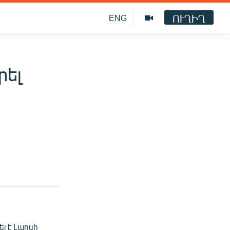
ՈՒՂԻՂ
ENG
րել
լ է Լարսի