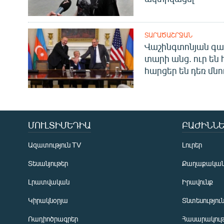
ՏԱՐԱԾԱՇՐՋԱՆ
Վաշինգտոնյան գա
տարի անց. ուր են 
հարցեր են դեռ մնո
ՄՈՒԼՏԻՄԵԴԻԱ
ԲԱԺԻՆՆԵ
Ազատություն TV
Լուրեր
Տեսանյութեր
Քաղաքակա
Լրատվական
Իրավունք
Կիրակնօրյա
Տնտեսությու
Ռադիոծրագրեր
Հասարակութ