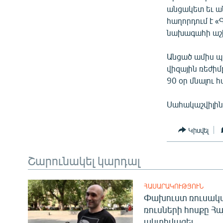
ՄԻՋԱԶԳԱՅԻՆ
անցակետ եւ ան
ՄՇԱԿՈՒՅԹ
հաղորդում է 
նախագահի աշ
ՍՊՈՐՏ
ՄԵԿՆԱԲԱՆՈՒԹՅՈՒՆ
Անցած ամիս պ
վիզային ռեժիմ
ՏՏ ԵՒ ԻՆՏԵՐՆԵՏ
90 օր մնալու 
ԿՈՐՈՆԱՎԻՐՈՒՍ
Սահակաշվիլին ի
ԱՐԽԻՎ
ՏԵՍԱՆՅՈՒԹԵՐ
Կիսվել
ԲԱՆԱՎԵՃ
Շարունակել կարդալ
ՁԳՏԵԼՈՎ ԼԱՎԱԳՈՒՅՆԻՆ
ՓՈԴՔԱՍԹ
ՀԱՍԱՐԱԿՈՒԹՅՈՒՆ
Փախուստ ռուսական
ռուսների հոսքը Հ
ակտիվացել