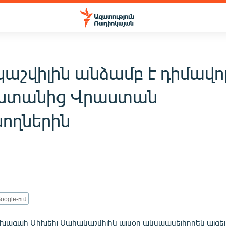
աշվիլին անձամբ է դիմավո
ստանից Վրաստան
ողներին
oogle-ում
ագահ Միխեիլ Սահակաշվիլին այսօր անսպասելիորեն այցելե