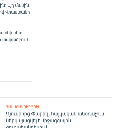
ն։ Այդ մասին
լով Վրաստանի
տանի հետ
րի տարածքում
ՀԱՍԱՐԱԿՈՒԹՅՈՒՆ
Գյումրիից Փարիզ․ հայկական անօդաչուն
ներկայացվել է միջազգային
ցուցահանդեսում