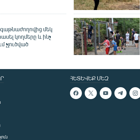
գաթնաժողովից մեկ
հասել կողմերը և ինչ
ւմ չլուծված
Ր
ՀԵՏԵՎԵՔ ՄԵԶ
ն
ն
յուն