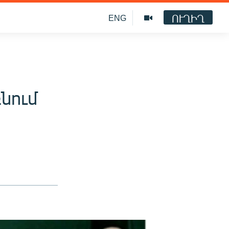
ՈՒՂԻՂ
ENG
նում