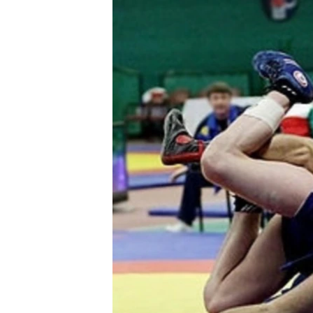
ՄԻՋԱԶԳԱՅԻՆ
ՄՇԱԿՈՒՅԹ
ՍՊՈՐՏ
ՄԵԿՆԱԲԱՆՈՒԹՅՈՒՆ
ՏՏ ԵՒ ԻՆՏԵՐՆԵՏ
ԿՈՐՈՆԱՎԻՐՈՒՍ
ԱՐԽԻՎ
ՏԵՍԱՆՅՈՒԹԵՐ
ԲԱՆԱՎԵՃ
ՁԳՏԵԼՈՎ ԼԱՎԱԳՈՒՅՆԻՆ
ՓՈԴՔԱՍԹ