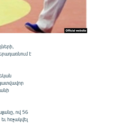
ների,
երադառնում է
նեկան
 պատվավոր
տանի
յանը, ով 56
եւ հռչակվել