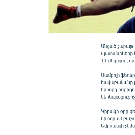
Անցած շաբաթ 
պատանիների ե
11 մեդալով, որ
Սամբոյի ֆեդե
հավաքականը թ
երրորդ հորիզ
ներկայացուցիչ
Կիրակի օրը գ
կիլոգրամ քաշա
Եվրոպայի չեմ