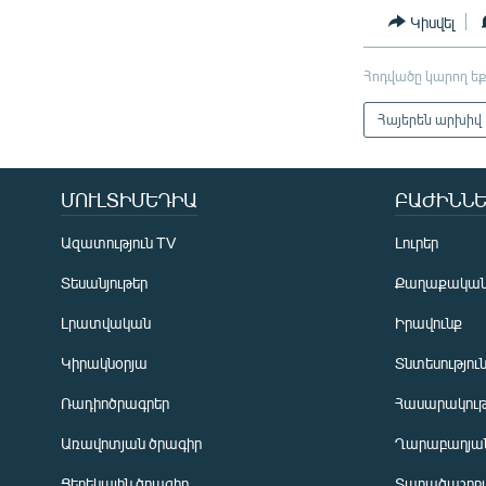
Կիսվել
Հոդվածը կարող եք
Հայերեն արխիվ
ՄՈՒԼՏԻՄԵԴԻԱ
ԲԱԺԻՆՆԵ
Ազատություն TV
Լուրեր
Տեսանյութեր
Քաղաքակա
Լրատվական
Իրավունք
Կիրակնօրյա
Տնտեսությու
Ռադիոծրագրեր
Հասարակութ
Առավոտյան ծրագիր
Ղարաբաղյան
Ցերեկային ծրագիր
Տարածաշրջ