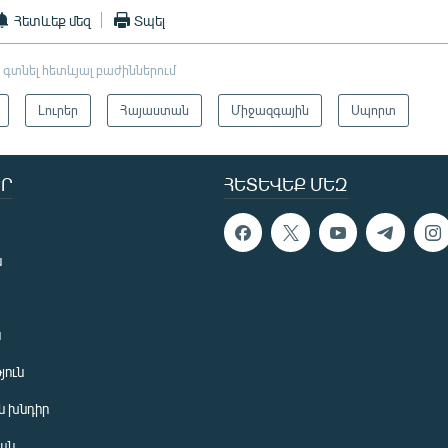
Հետևեք մեզ
Տպել
 գտնել հետևյալ բաժիններում
Լուրեր
Հայաստան
Միջազգային
Սպորտ
Ր
ՀԵՏԵՎԵՔ ՄԵԶ
ն
ն
յուն
 խնդիր
ան