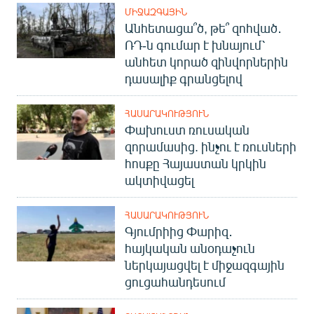
ՄԻՋԱԶԳԱՅԻՆ
Անհետացա՞ծ, թե՞ զոհված․
ՌԴ-ն գումար է խնայում՝
անհետ կորած զինվորներին
դասալիք գրանցելով
ՀԱՍԱՐԱԿՈՒԹՅՈՒՆ
Փախուստ ռուսական
զորամասից. ինչու է ռուսների
հոսքը Հայաստան կրկին
ակտիվացել
ՀԱՍԱՐԱԿՈՒԹՅՈՒՆ
Գյումրիից Փարիզ․
հայկական անօդաչուն
ներկայացվել է միջազգային
ցուցահանդեսում