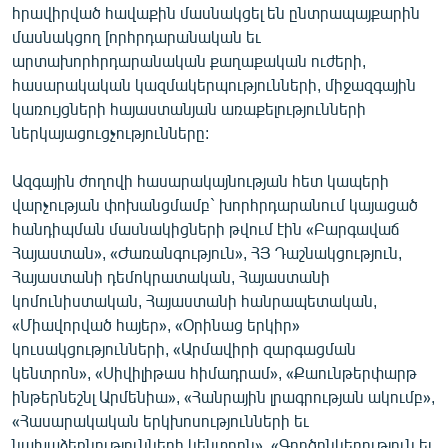
հրավիրված հավաքին մասնակցել են ընտրապայքարին
ՄԻՋԱԶԳԱՅԻՆ
մասնակցող [որհրդարանական եւ
ՄՇԱԿՈՒՅԹ
արտախորհրդարանական քաղաքական ուժերի,
հասարակական կազմակերպությունների, միջազգային
ՍՊՈՐՏ
կառույցների հայաստանյան առաքելությունների
ՄԵԿՆԱԲԱՆՈՒԹՅՈՒՆ
ներկայացուցչությունները:
ՏՏ ԵՒ ԻՆՏԵՐՆԵՏ
Ազգային ժողովի հասարակայնության հետ կապերի
ԿՈՐՈՆԱՎԻՐՈՒՍ
վարչության փոխանցմամբ` խորհրդարանում կայացած
հանդիպման մասնակիցների թվում էին «Բարգավաճ
ԱՐԽԻՎ
Հայաստան», «Ժառանգություն», ՀՅ Դաշնակցություն,
ՏԵՍԱՆՅՈՒԹԵՐ
Հայաստանի դեմոկրատական, Հայաստանի
կոմունիստական, Հայաստանի հանրապետական,
ԲԱՆԱՎԵՃ
«Միավորված հայեր», «Օրինաց երկիր»
ՁԳՏԵԼՈՎ ԼԱՎԱԳՈՒՅՆԻՆ
կուսակցությունների, «Արմավիրի զարգացման
կենտրոն», «Սիվիլիթաս հիմադրամ», «Քաունթերփարթ
ՓՈԴՔԱՍԹ
ինթերնեշնլ Արմենիա», «Հանրային լրագրության ակումբ»,
«Հասարակական երկխոսությունների եւ
Հայերեն
նախաձեռնությունների կենտրոն», «Գործընկերություն եւ