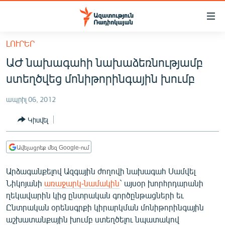
Մատչելիության
հղումներ
Անցնել
ԼՈՒՐԵՐ
հիմնական
ԱԶԱՏՈՒԹՅՈՒՆ TV
ԱԺ նախագահի նախաձեռնությամբ
բովանդակությանը
ՀԱՅԱՍՏԱՆ
Անցնել
ստեղծվեց մոնիթորինգային խումբ
հիմնական
ՔԱՂԱՔԱԿԱՆ
մենյուին
ապրիլ 06, 2012
ԸՆՏՐՈՒԹՅՈՒՆՆԵՐ 2026
Որոնում
Կիսվել
ԻՐԱՎՈՒՆՔ
ՀԱՍԱՐԱԿՈՒԹՅՈՒՆ
Ավելացրեք մեզ Google-ում
ՏՆՏԵՍՈՒԹՅՈՒՆ
Արձագանքելով Ազգային ժողովի նախագահ Սամվել
ՂԱՐԱԲԱՂ
Նիկոյանի
առաջարկ-նամակին
` այսօր խորհրդարանի
ղեկավարին կից ընտրական գործընթացների եւ
ՊԱՏԵՐԱԶՄԻ 6 ՇԱԲԱԹՆԵՐԸ
Ընտրական օրենսգրքի կիրարկման մոնիթորինգային
ՏԱՐԱԾԱՇՐՋԱՆ
աշխատանքային խումբ ստեղծելու նպատակով