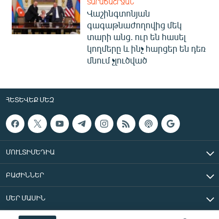
ՏԱՐԱԾԱՇՐՋԱՆ
Վաշինգտոնյան
գագաթնաժողովից մեկ
տարի անց. ուր են հասել
կողմերը և ինչ հարցեր են դեռ
մնում չլուծված
ՀԵՏԵՎԵՔ ՄԵԶ
ՄՈՒԼՏԻՄԵԴԻԱ
ԲԱԺԻՆՆԵՐ
ՄԵՐ ՄԱՍԻՆ