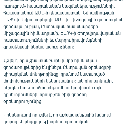
English
ուսուցում» հասարակական կազմակերպությունների,
Հայաստանում ԱՄՆ-ի դեսպանատան, Եվրամիության,
Русский
ԵԱՀԿ-ի, Եվրախորհրդի, ԱՄՆ-ի Միջազգային զարգացման
գործակալության, Ընտրական համակարգերի
ՀԵՏԵՎԵՔ ՄԵԶ
միջազգային հիմնադրամի, ԵԱՀԿ-ի Ժողովրդավարական
հաստատությունների եւ մարդու իրավունքների
գրասենյակի ներկայացուցիչները:
Նշվել է, որ աշխատանքային խմբի հիմնական
գործառույթներից են լինելու Ընտրական օրենսգրքի
«Ազատության» բոլոր կայքերը
կիրարկման մոնիթորինգը, դրանում կատարված
փոփոխությունների կենսունակության դիտարկումը,
ինչպես նաեւ արձագանքումն ու կանխումն այն
դրսեւորումների, որոնք չեն բխի գործող
օրենսդրությունից:
Կոնսեսուսով որոշվել է, որ աշխատանքային խմբում
կարող են ընդգրկվել խորհրդարանական