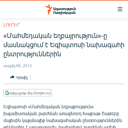
Մատչելիության
հղումներ
Անցնել
ԼՈՒՐԵՐ
հիմնական
ԱԶԱՏՈՒԹՅՈՒՆ TV
«Մահմեդական եղբայրություն»-ը
բովանդակությանը
ՀԱՅԱՍՏԱՆ
Անցնել
մասնակցում է Եգիպտոսի նախագահի
հիմնական
ՔԱՂԱՔԱԿԱՆ
ընտրություններին
մենյուին
ԸՆՏՐՈՒԹՅՈՒՆՆԵՐ 2026
Որոնում
ապրիլ 06, 2012
ԻՐԱՎՈՒՆՔ
Կիսվել
ՀԱՍԱՐԱԿՈՒԹՅՈՒՆ
ՏՆՏԵՍՈՒԹՅՈՒՆ
Ավելացրեք մեզ Google-ում
ՂԱՐԱԲԱՂ
Եգիպտոսի «Մահմեդական եղբայրություն»
ՊԱՏԵՐԱԶՄԻ 6 ՇԱԲԱԹՆԵՐԸ
իսլամիստական շարժման առաջնորդ Խայրաթ Շաթերը
մայիսին կայանալիք նախագահական ընտրություններին
ՏԱՐԱԾԱՇՐՋԱՆ
թեկնածու է առաջադրվել, խախտելով շարժման ավելի