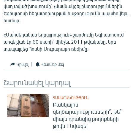
ՄԻՋԱԶԳԱՅԻՆ
վաղ տված խոստումը` չմասնակցել ընտրություններին
Եգիպտոսի հեղափոխության հաջողությունն ապահովելու
ՄՇԱԿՈՒՅԹ
համար:
ՍՊՈՐՏ
«Մահմեդական եղբայրություն» շարժումը Եգիպտոսում
ՄԵԿՆԱԲԱՆՈՒԹՅՈՒՆ
արգելված էր 60 տարի` մինչեւ 2011 թվականը, երբ
ՏՏ ԵՒ ԻՆՏԵՐՆԵՏ
տապալվեց Հոսնի Մուբարաքի ռեժիմը։
ԿՈՐՈՆԱՎԻՐՈՒՍ
Կիսվել
Հետևեք մեզ
ԱՐԽԻՎ
ՏԵՍԱՆՅՈՒԹԵՐ
Շարունակել կարդալ
ԲԱՆԱՎԵՃ
ՀԱՍԱՐԱԿՈՒԹՅՈՒՆ
ՁԳՏԵԼՈՎ ԼԱՎԱԳՈՒՅՆԻՆ
Բանկային
զեղծարարությունների՞, թե՞
ՓՈԴՔԱՍԹ
միայն դրանցից բողոքների
թիվն է նվազել
Հայերեն