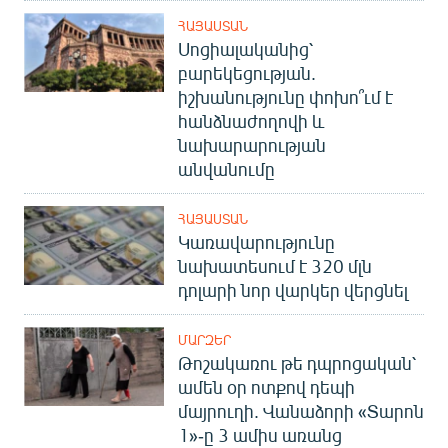
English
ՀԱՅԱՍՏԱՆ
Սոցիալականից՝
Русский
բարեկեցության.
իշխանությունը փոխո՞ւմ է
ՀԵՏԵՎԵՔ ՄԵԶ
հանձնաժողովի և
նախարարության
անվանումը
ՀԱՅԱՍՏԱՆ
Կառավարությունը
«Ազատության» բոլոր կայքերը
նախատեսում է 320 մլն
դոլարի նոր վարկեր վերցնել
ՄԱՐԶԵՐ
Թոշակառու թե դպրոցական՝
ամեն օր ոտքով դեպի
մայրուղի. Վանաձորի «Տարոն
1»-ը 3 ամիս առանց