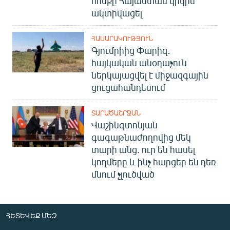
հոսքը Հայաստան կրկին
English
ակտիվացել
Русский
ՀԱՍԱՐԱԿՈՒԹՅՈՒՆ
Գյումրիից Փարիզ․
ՀԵՏԵՎԵՔ ՄԵԶ
հայկական անօդաչուն
ներկայացվել է միջազգային
ցուցահանդեսում
ՏԱՐԱԾԱՇՐՋԱՆ
Վաշինգտոնյան
«Ազատության» բոլոր կայքերը
գագաթնաժողովից մեկ
տարի անց. ուր են հասել
կողմերը և ինչ հարցեր են դեռ
մնում չլուծված
ՀԵՏԵՎԵՔ ՄԵԶ