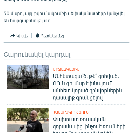
ՄԻՋԱԶԳԱՅԻՆ
50 մարդ, այդ թվում ակումբի սեփականատերը կանչվել
ՄՇԱԿՈՒՅԹ
են հարցաքննության։
ՍՊՈՐՏ
Կիսվել
Հետևեք մեզ
ՄԵԿՆԱԲԱՆՈՒԹՅՈՒՆ
ՏՏ ԵՒ ԻՆՏԵՐՆԵՏ
Շարունակել կարդալ
ԿՈՐՈՆԱՎԻՐՈՒՍ
ԱՐԽԻՎ
ՄԻՋԱԶԳԱՅԻՆ
Անհետացա՞ծ, թե՞ զոհված․
ՏԵՍԱՆՅՈՒԹԵՐ
ՌԴ-ն գումար է խնայում՝
անհետ կորած զինվորներին
ԲԱՆԱՎԵՃ
դասալիք գրանցելով
ՁԳՏԵԼՈՎ ԼԱՎԱԳՈՒՅՆԻՆ
ՓՈԴՔԱՍԹ
ՀԱՍԱՐԱԿՈՒԹՅՈՒՆ
Փախուստ ռուսական
զորամասից. ինչու է ռուսների
Հայերեն