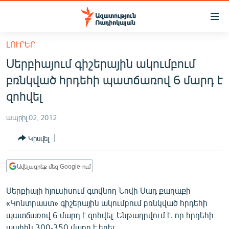
Մատչելիության
հղումներ
Անցնել
ԼՈՒՐԵՐ
հիմնական
ԱԶԱՏՈՒԹՅՈՒՆ TV
Սերբիայում գիշերային ակումբում
բովանդակությանը
ՀԱՅԱՍՏԱՆ
Անցնել
բռնկված հրդեհի պատճառով 6 մարդ է
հիմնական
ՔԱՂԱՔԱԿԱՆ
զոհվել
մենյուին
ԸՆՏՐՈՒԹՅՈՒՆՆԵՐ 2026
Որոնում
ապրիլ 02, 2012
ԻՐԱՎՈՒՆՔ
Կիսվել
ՀԱՍԱՐԱԿՈՒԹՅՈՒՆ
ՏՆՏԵՍՈՒԹՅՈՒՆ
Ավելացրեք մեզ Google-ում
ՂԱՐԱԲԱՂ
Սերբիայի հյուսիսում գտվնող Նովի Սադ քաղաքի
ՊԱՏԵՐԱԶՄԻ 6 ՇԱԲԱԹՆԵՐԸ
«Կոնտրաստ» գիշերային ակումբում բռնկված հրդեհի
պատճառով 6 մարդ է զոհվել։ Ենթադրվում է, որ հրդեհի
ՏԱՐԱԾԱՇՐՋԱՆ
պահին 300-350 մարդ է եղել։