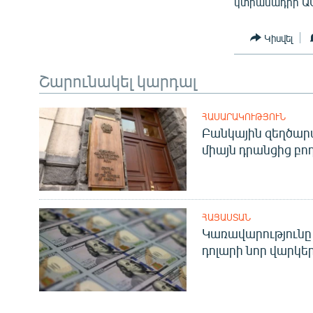
կտրամադրի ԱՄ
Կիսվել
Շարունակել կարդալ
ՀԱՍԱՐԱԿՈՒԹՅՈՒՆ
Բանկային զեղծարա
միայն դրանցից բող
ՀԱՅԱՍՏԱՆ
Կառավարությունը 
դոլարի նոր վարկեր