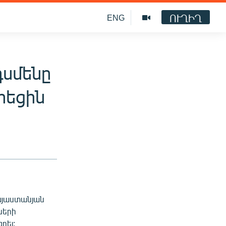
ՈՒՂԻՂ
ENG
դսմենը
րեցին
այաստանյան
ների
րել: