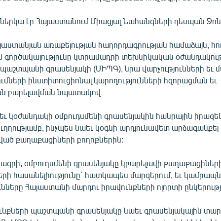
ներկա էր Հայաստանում Միացյալ Նահանգների դեսպան Ջոն
յաստանյան առաքելության հաղորդագրության համաձայն, հո
մ գործակալությունը կտրամադրի տեխնիկական օժանդակութ
պաշտպանի գրասենյակի (ՄԻՊԳ), նրա վարչությունների եւ 
մների ինստիտուցիոնալ կարողությունների հզորացման եւ
ան բարելավման նպատակով։
եւ կօժանդակի օմբուդսմենի գրասենյակին հանրային իրազե
ղղությամբ, ինչպես նաեւ կօգնի արդյունավետ արձագանքել 
ված քաղաքացիների բողոքներին:
ագրի, օմբուդսմենի գրասենյակը կբարելավի քաղաքացիներ
երի հասանելիությունը` հատկապես մարզերում, եւ կամրապ
նները Հայաստանի մարդու իրավունքների ոլորտի ընկերությ
ւնքների պաշտպանի գրասենյակը նաեւ գրասենյակային տա