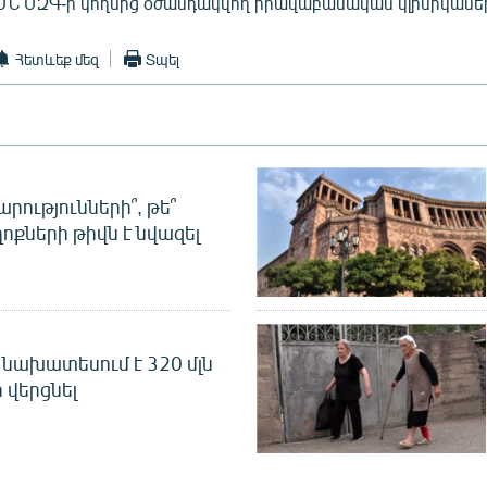
Ն ՄԶԳ-ի կողմից օժանդակվող իրավաբանական կլինիկանե
Հետևեք մեզ
Տպել
րությունների՞, թե՞
ոքների թիվն է նվազել
նախատեսում է 320 մլն
 վերցնել