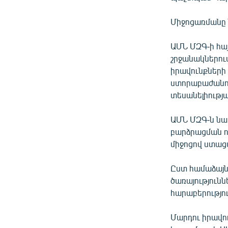
ՄԻՋԱԶԳԱՅԻՆ
ՄՇԱԿՈՒՅԹ
Միջոցառմանը 
ՍՊՈՐՏ
ԱՄՆ ՄԶԳ-ի հա
ՄԵԿՆԱԲԱՆՈՒԹՅՈՒՆ
շրջանակներու
իրավունքների 
ՏՏ ԵՒ ԻՆՏԵՐՆԵՏ
ստորաբաժանու
ԿՈՐՈՆԱՎԻՐՈՒՍ
տեսանելիությ
ԱՐԽԻՎ
ԱՄՆ ՄԶԳ-ն նա
ՏԵՍԱՆՅՈՒԹԵՐ
բարձրացման ու
միջոցով ստաց
ԲԱՆԱՎԵՃ
ՁԳՏԵԼՈՎ ԼԱՎԱԳՈՒՅՆԻՆ
Ըստ համաձայն
ծառայությունն
ՓՈԴՔԱՍԹ
հարաբերությու
Մարդու իրավո