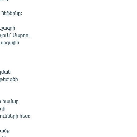
 Հեֆերնը:
ւշագրի
յուն` Մարդու
մարզային
կման
թեժ գծի
ի համար
նդի
ունների հետ:
րածք