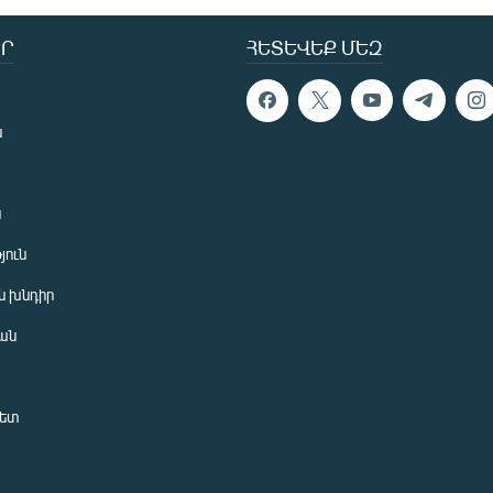
Ր
ՀԵՏԵՎԵՔ ՄԵԶ
ն
ն
յուն
 խնդիր
ան
նետ