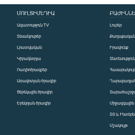
ՄՈՒԼՏԻՄԵԴԻԱ
ԲԱԺԻՆՆԵ
Ազատություն TV
Լուրեր
Տեսանյութեր
Քաղաքակա
Լրատվական
Իրավունք
Կիրակնօրյա
Տնտեսությու
Ռադիոծրագրեր
Հասարակութ
Առավոտյան ծրագիր
Ղարաբաղյան
Ցերեկային ծրագիր
Տարածաշրջ
Հայերեն
Երեկոյան ծրագիր
Միջազգային
English
ՏՏ և Ինտեր
Русский
Մշակույթ
ՀԵՏԵՎԵՔ ՄԵԶ