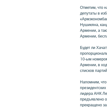
Отметим, что 
депутаты в из
«Армэкономбан
Нушикяна, кан
Армении, а та
Армении, бесп
Будет ли Хачат
пропорциональ
10-ым номером
Армении, в хо
списков партий
Напомним, что
президентских
лидера АНК Ле
предъявлено о
прекращено за 