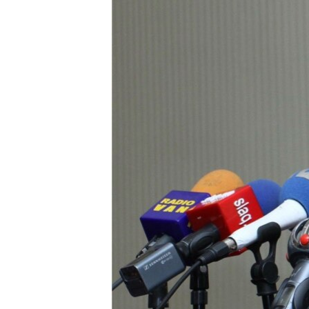
ՄԻՋԱԶԳԱՅԻՆ
ՄՇԱԿՈՒՅԹ
ՍՊՈՐՏ
ՄԵԿՆԱԲԱՆՈՒԹՅՈՒՆ
ՏՏ ԵՒ ԻՆՏԵՐՆԵՏ
ԿՈՐՈՆԱՎԻՐՈՒՍ
ԱՐԽԻՎ
ՏԵՍԱՆՅՈՒԹԵՐ
ԲԱՆԱՎԵՃ
ՁԳՏԵԼՈՎ ԼԱՎԱԳՈՒՅՆԻՆ
ՓՈԴՔԱՍԹ