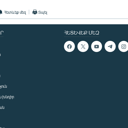
Հետևեք մեզ
Տպել
Ր
ՀԵՏԵՎԵՔ ՄԵԶ
ն
ն
յուն
 խնդիր
ան