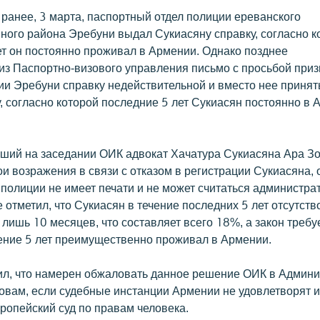
 ранее, 3 марта, паспортный отдел полиции ереванского
ного района Эребуни выдал Сукиасяну справку, согласно к
ет он постоянно проживал в Армении. Однако позднее
из Паспортно-визового управления письмо с просьбой при
ии Эребуни справку недействительной и вместо нее принять
, согласно которой последние 5 лет Сукиасян постоянно в 
ший на заседании ОИК адвокат Хачатура Сукиасяна Ара З
и возражения в связи с отказом в регистрации Сукиасяна, 
 полиции не имеет печати и не может считаться администра
 отметил, что Сукиасян в течение последних 5 лет отсутств
лишь 10 месяцев, что составляет всего 18%, а закон требуе
чение 5 лет преимущественно проживал в Армении.
ил, что намерен обжаловать данное решение ОИК в Админ
ловам, если судебные инстанции Армении не удовлетворят их
ропейский суд по правам человека.