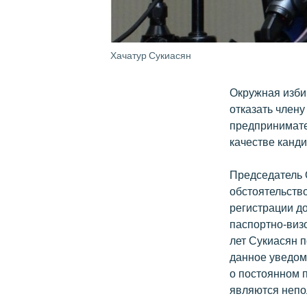
Хачатур Сукиасян
Окружная изби
отказать член
предпринимате
качестве канди
Председатель 
обстоятельств
регистрации д
паспортно-виз
лет Сукиасян 
данное уведом
о постоянном 
являются неп