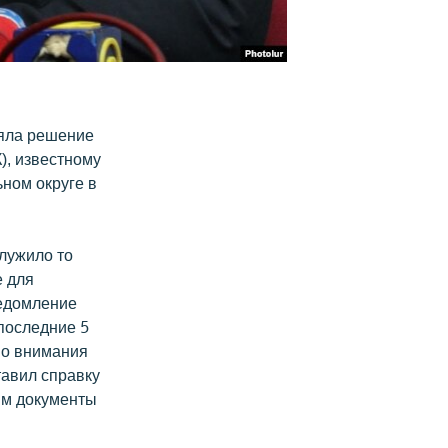
няла решение
), известному
ном округе в
лужило то
е для
ведомление
 последние 5
во внимания
тавил справку
им документы