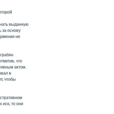
оторой
знать выданную
 за основу
Армении не
ограбян
отметив, что
тивным актом.
овал в
т, чтобы
истративном
 иск, то они