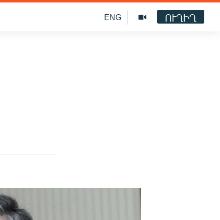
ՈՒՂԻՂ
ENG