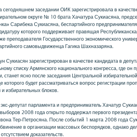
на сегодняшнем заседании ОИК зарегистрировала в качеств
бирательном округе № 10 брата Хачатура Сукиасяна, предс
ка» Сарибека Сукиасяна, беспартийного предпринимателя
дидатуру которого поддерживает правящая Республиканска
кже преподавателя Государственного экономического униве
артийного самовыдвиженца Гагика Шахназаряна.
ун Сукиасян зарегистрирован в качестве кандидата в депут
ному списку Армянского национального конгресса, где он п
, станет ясно после заседания Центральной избирательно
де которого будет рассматриваться вопрос регистрации пр
 и избирательных блоков.
 экс-депутат парламента и предприниматель Хачатур Сукиа
 выборов 2008 года открыто поддержал первого президент
вона Тер-Петросяна. После событий 1 марта 2008 года Су
бвинение в организации массовых беспорядков, однако де
отсутствием доказательств.