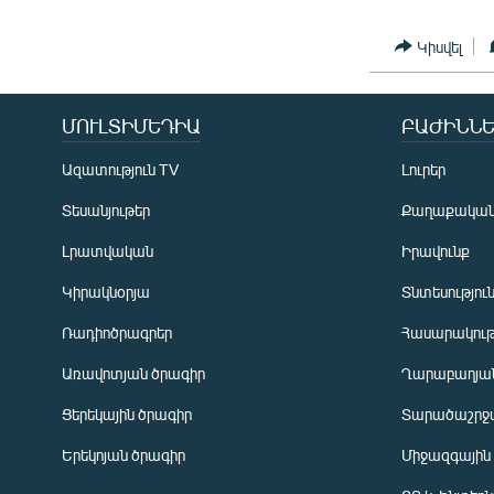
Կիսվել
ՄՈՒԼՏԻՄԵԴԻԱ
ԲԱԺԻՆՆԵ
Ազատություն TV
Լուրեր
Տեսանյութեր
Քաղաքակա
Լրատվական
Իրավունք
Կիրակնօրյա
Տնտեսությու
Ռադիոծրագրեր
Հասարակութ
Առավոտյան ծրագիր
Ղարաբաղյան
Ցերեկային ծրագիր
Տարածաշրջ
Հայերեն
Երեկոյան ծրագիր
Միջազգային
English