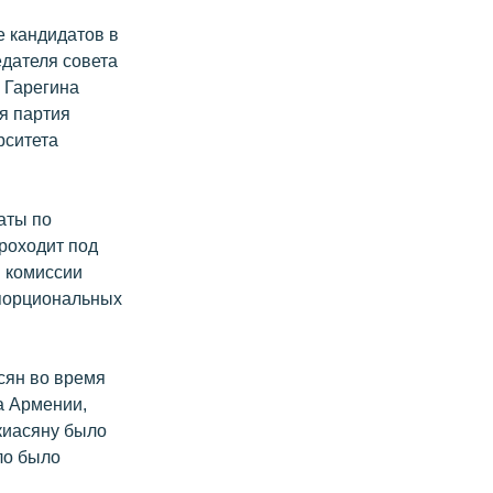
е кандидатов в
едателя совета
 Гарегина
я партия
рситета
аты по
роходит под
й комиссии
опорциональных
сян во время
а Армении,
киасяну было
ло было