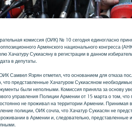
рательная комиссия (ОИК) № 10 сегодня единогласно при
у оппозиционного Армянского национального конгресса (АНК
лю Хачатуру Сукиасяну в регистрации в данном избиратель
дата в депутаты.
ОИК Самвел Язрян отметил, что основанием для отказа пос
о, что представленные Хачатуром Сукиасяном необходимы
окументы были неполными. Комиссия приняла за основу у
ового управления Полиции Армении от 15 марта о том, что
постоянно не проживал на территории Армении. Принимая 
ление полиции, ОИК сочла, что Хачатур Сукиасян не предс
проживании в Армении и, следовательно, представленные 
олными.