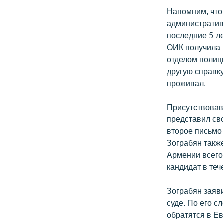
Напомним, что
административ
последние 5 л
ОИК получила 
отделом полиц
другую справку
проживал.
Присутствовав
представил сво
второе письмо
Зограбян также
Армении всего 
кандидат в те
Зограбян заяв
суде. По его с
обратятся в Ев