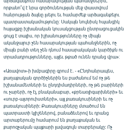
արձագանքում հասարակության պահանջներին,
English
որքանո՞վ է նրա գործունեության մեջ փաստվում
հանրության ձայնը լսելու եւ համարժեք արձագանքելու
Русский
պատրաստակամությունը։ Սակայն նույնիսկ հպանցիկ
հայացքը իշխանական կուսակցության ընտրացուցակին
ՀԵՏԵՎԵՔ ՄԵԶ
ցույց է տալիս, որ իշխանությունները ոչ միայն
ականջալուր չեն հասարակության պահանջներին, ոչ
միայն բանի տեղ չեն դնում հասարակական կարծիքն ու
տրամադրությունները, այլեւ թքած ունեն դրանց վրա»։
«Առավոտ»-ի խմբագիրը գրում է․ - «Ընդհանրապես,
«Ազատության» բոլոր կայքերը
քաղաքական գործիչներին ես բաժանում եմ ոչ թե
իշխանամետների եւ ընդդիմադիրների, ոչ թե բարիների
ու չարերի, ոչ էլ, բնականաբար, «քրեաօլիգարխների» եւ
«սուրբ-ալտրուիստների», այլ քառակուսիների եւ ոչ
քառակուսիների: Քառակուսիները մտածում են
պատրաստի կլիշեներով, բանաձեւերով եւ դրանց
արտաբերումը համարում են քաղաքական եւ
քարոզչական պայքարի լավագույն տարբերակը: Ոչ