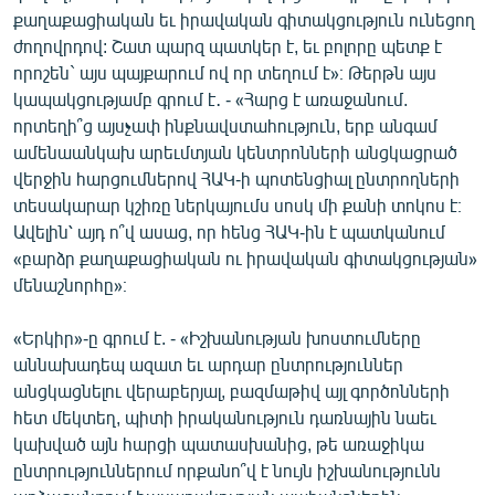
ՄԻՋԱԶԳԱՅԻՆ
քաղաքացիական եւ իրավական գիտակցություն ունեցող
ժողովրդով: Շատ պարզ պատկեր է, եւ բոլորը պետք է
ՄՇԱԿՈՒՅԹ
որոշեն` այս պայքարում ով որ տեղում է»։ Թերթն այս
ՍՊՈՐՏ
կապակցությամբ գրում է․ - «Հարց է առաջանում.
որտեղի՞ց այսչափ ինքնավստահություն, երբ անգամ
ՄԵԿՆԱԲԱՆՈՒԹՅՈՒՆ
ամենաանկախ արեւմտյան կենտրոնների անցկացրած
ՏՏ ԵՒ ԻՆՏԵՐՆԵՏ
վերջին հարցումներով ՀԱԿ-ի պոտենցիալ ընտրողների
տեսակարար կշիռը ներկայումս սոսկ մի քանի տոկոս է։
ԿՈՐՈՆԱՎԻՐՈՒՍ
Ավելին՝ այդ ո՞վ ասաց, որ հենց ՀԱԿ-ին է պատկանում
ԱՐԽԻՎ
«բարձր քաղաքացիական ու իրավական գիտակցության»
մենաշնորհը»։
ՏԵՍԱՆՅՈՒԹԵՐ
ԲԱՆԱՎԵՃ
«Երկիր»-ը գրում է. - «Իշխանության խոստումները
աննախադեպ ազատ եւ արդար ընտրություններ
ՁԳՏԵԼՈՎ ԼԱՎԱԳՈՒՅՆԻՆ
անցկացնելու վերաբերյալ, բազմաթիվ այլ գործոնների
ՓՈԴՔԱՍԹ
հետ մեկտեղ, պիտի իրականություն դառնային նաեւ
կախված այն հարցի պատասխանից, թե առաջիկա
ընտրություններում որքանո՞վ է նույն իշխանությունն
Հայերեն