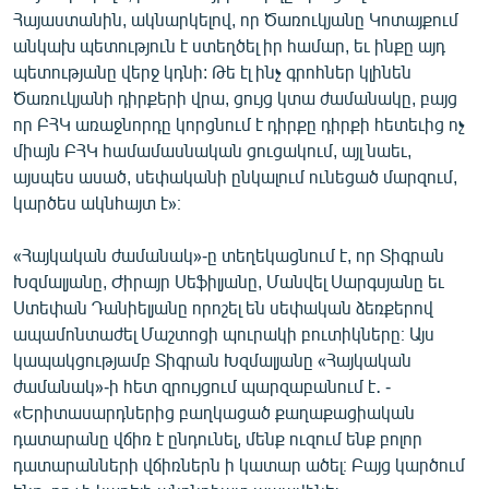
Հայաստանին, ակնարկելով, որ Ծառուկյանը Կոտայքում
անկախ պետություն է ստեղծել իր համար, եւ ինքը այդ
պետությանը վերջ կդնի: Թե էլ ինչ գրոհներ կլինեն
Ծառուկյանի դիրքերի վրա, ցույց կտա ժամանակը, բայց
որ ԲՀԿ առաջնորդը կորցնում է դիրքը դիրքի հետեւից ոչ
միայն ԲՀԿ համամասնական ցուցակում, այլ նաեւ,
այսպես ասած, սեփականի ընկալում ունեցած մարզում,
կարծես ակնհայտ է»։
«Հայկական ժամանակ»-ը տեղեկացնում է, որ Տիգրան
Խզմալյանը, Ժիրայր Սեֆիլյանը, Մանվել Սարգսյանը եւ
Ստեփան Դանիելյանը որոշել են սեփական ձեռքերով
ապամոնտաժել Մաշտոցի պուրակի բուտիկները։ Այս
կապակցությամբ Տիգրան Խզմալյանը «Հայկական
ժամանակ»-ի հետ զրույցում պարզաբանում է․ -
«Երիտասարդներից բաղկացած քաղաքացիական
դատարանը վճիռ է ընդունել, մենք ուզում ենք բոլոր
դատարանների վճիռներն ի կատար ածել։ Բայց կարծում