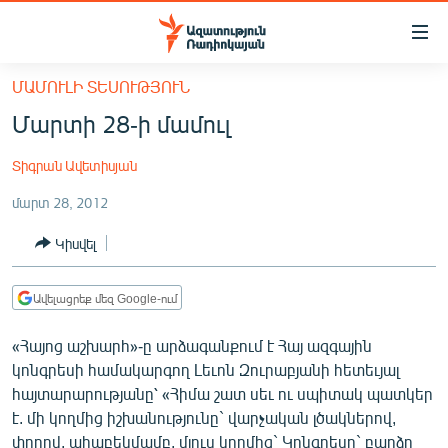
Մատչելիության
հղումներ
Անցնել
ՄԱՄՈՒԼԻ ՏԵՍՈՒԹՅՈՒՆ
հիմնական
ԱԶԱՏՈՒԹՅՈՒՆ TV
Մարտի 28-ի մամուլ
բովանդակությանը
ՀԱՅԱՍՏԱՆ
Անցնել
Տիգրան Ավետիսյան
հիմնական
ՔԱՂԱՔԱԿԱՆ
մենյուին
մարտ 28, 2012
ԸՆՏՐՈՒԹՅՈՒՆՆԵՐ 2026
Որոնում
Կիսվել
ԻՐԱՎՈՒՆՔ
ՀԱՍԱՐԱԿՈՒԹՅՈՒՆ
Ավելացրեք մեզ Google-ում
ՏՆՏԵՍՈՒԹՅՈՒՆ
«Հայոց աշխարհ»-ը արձագանքում է Հայ ազգային
ՂԱՐԱԲԱՂ
կոնգրեսի համակարգող Լեւոն Զուրաբյանի հետեւյալ
ՊԱՏԵՐԱԶՄԻ 6 ՇԱԲԱԹՆԵՐԸ
հայտարարությանը՝ «Հիմա շատ սեւ ու սպիտակ պատկեր
է. մի կողմից իշխանությունը` վարչական լծակներով,
ՏԱՐԱԾԱՇՐՋԱՆ
փողով, ահաբեկմամբ, մյուս կողմից` Կոնգրեսը` բարձր