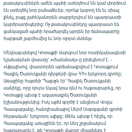
քառակուսիներն ամեն պահի ստեղծում են կամ փորձում
են ստեղծել նոր բանաձեւեր, որոնք կարող են եւ սխալ
լինել, բայց շահեկանորեն տարբերվում են պատրաստի
կարծրատիպերից: Ոչ քառակուսիները պատրաստ են
ցանկացած պահի հրաժարվել արդեն իր ճանապարհը
հարթած շարժումից եւ նոր ոլորտ մտնել»։
Մեկնաբանելով Կոտայքի մարզում նոր ոստիկանապետի
նշանակման փաստը՝ «Ժամանակ»-ը բխեցնում է․ -
«Այդպիսով, փաստորեն արձանագրվում է Կոտայքում
Գագիկ Ծառուկյանի դիրքերի վրա ՀՀԿ երկրորդ գրոհը:
Առաջինը հայտնի Պալաչն էր՝ Գագիկ Ծառուկյանի
սանիկը, որը դուրս եկավ նրա դեմ ու հայտարարեց, որ
Կոտայքը պետք է ազատագրել Ծառուկյանի
իշխանությունից: Իսկ այժմ գործի է անցնում Վովա
Գասպարյանը, հանդիսանալով Սերժ Սարգսյանի գրոհի
հերթական՝ երկրորդ ալիքը: Թեեւ պետք է հիշել, որ
Գասպարյանը առաջինն էր, որ նեղ շրջանակում
հայտարարել է, թե Կոտայքի մարզը միացնելու է