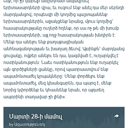
ենք, որ չի կարելի անընդհատ ապավինել
երիտասարդների վրա, եւ ուզում ենք անել դա մեր սերնդի
մարդկանցով, որպեսզի մի կողմից պաշտպանենք
երիտասարդներին, աջակցենք նրանց, մյուս կողմից՝
հասարակությանը ուղերձ հղենք, որ սա ոչ թե մի խումբ
երիտասարդների, այլ ողջ հասարակության խնդիրն է։
Մենք դա անելու ենք քաղաքացիական
անհնազանդության եւ խաղաղ ձեւով։ Այսինքն՝ մարդկանց
ցուցակը, ովքեր անելու են դա, կազմված է, ուղարկվել է
ոստիկանություն։ Նաեւ ոստիկանություն ենք ուղարկել
այն գործիքների ցանկը, որով պատրաստվում ենք
ապամոնտաժել կրպակները։ Մենք փորձելու ենք
ապամոնտաժել, մեզ կխանգարեն, դա պարզ է, մենք
նորից կփորձենք եւ կհասնենք նրան, որ այդտեղ
ապօրինի տաղավար չի լինի»։
Մարտի 28-ի մամուլ
by
Ազատություն ռ/կ
No media source currently available