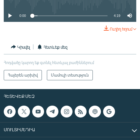
0:00
4:19
Ուղիղ հղում
Կիսվել
Հետևեք մեզ
Հոդվածը կարող եք գտնել հետևյալ բաժիններում
Հայերեն արխիվ
Մամուլի տեսություն
ՀԵՏԵՎԵՔ ՄԵԶ
ՄՈՒԼՏԻՄԵԴԻԱ