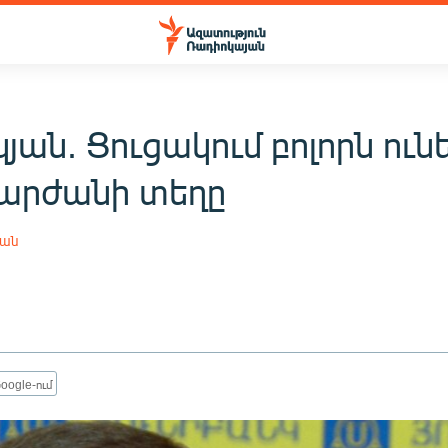
ան. Ցուցակում բոլորն ուն
 արժանի տեղը
յան
oogle-ում