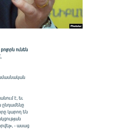
ոլորն ունեն
,
ամամասնական
նում է, եւ
ա ընդամենը
որը կարող են
ակցության
րվել», - ասաց