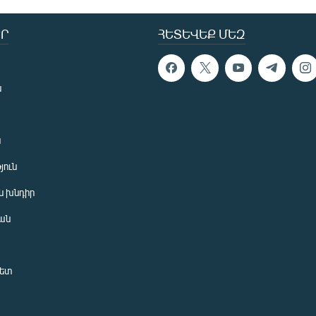
Ր
ՀԵՏԵՎԵՔ ՄԵԶ
ն
ն
յուն
 խնդիր
ան
նետ