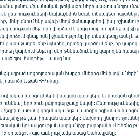
մասնականով միասնական թեկնածուների պաշտպանելու մտ
 ոչ թե ընտրությունների նախաշեմին նման տեսակետ հայտնելով
սեք, մենք գնում ենք ավելի մեղմ ճանապարհով, իսկ իշխանությո
աքականության մեջ, որը փորձում է ցույց տալ, որ իրենք ավե
 փորձում գնալ, իսկ իշխանությունը իր տեսակետը ասել է եւ 
նք առաջադրել ենք այնտեղ, որտեղ կարծում ենք, որ կարող 
 որտեղ կարծում ենք, որ մեր թեկնածուները կարող են հասա
վայելելով հաղթել», - ասաց նա:
նցկացրած սոցիոլոգիական հարցումներից մեկի տվյալների`
լի բարձր է, քան ՀՀԿ-ինը:
ոլոգիական հարցումների իրական պատկերը եւ իրական գ
ք ունենալ, երբ բուն քարոզարշավը կսկսի: Ընտրությունների
ւ ճշգրիտ, առանց կողմնակալության սոցիոլոգիական հարցո
նենալ քիչ թե շատ իրական պատկեր: Նախորդ ընտրությունն
պետական կուսակցության վարկանիշը բարձրանում է հենց 
15 օր անց», - այս առնչությամբ ասաց Սահակյանը: