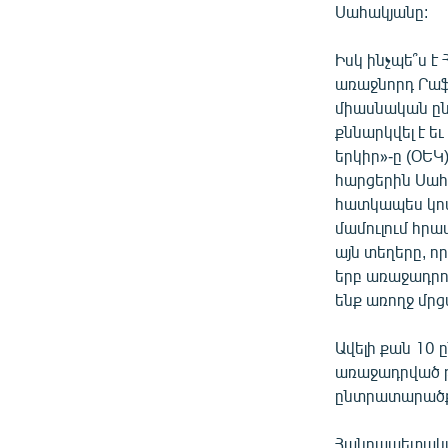
Սահակյանը:
Իսկ ինչպե՞ս 
առաջնորդ Րաֆ
միասնական ըն
քննարկվել է ե
երկիր»-ը (ՕԵ
հարցերին Սահ
հատկապես կոա
մամուլում հրա
այն տեղերը, ո
երբ առաջադրո
ենք առողջ մրց
Ավելի քան 10
առաջադրված թ
ընտրատարածքն
Հանրապետական