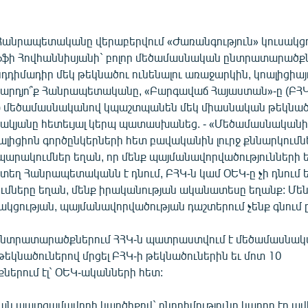
է Հանրապետականը վերաբերվում «Ժառանգություն» կուսակց
ֆի Հովհաննիսյանի` բոլոր մեծամասնական ընտրատարածք
դդիմադիր մեկ թեկնածու ունենալու առաջարկին, կոալիցիայ
ւ արդյո՞ք Հանրապետականը, «Բարգավաճ Հայաստան»-ը (ԲՀԿ
Կ) մեծամասնականով կպաշտպանեն մեկ միասնական թեկնածո
ակյանը հետեւյալ կերպ պատասխանեց. - «Մեծամասնական
լիցիոն գործընկերների հետ բավականին լուրջ քննարկումն
պարակումներ եղան, որ մենք պայմանավորվածությունների են
րտեղ Հանրապետականն է դնում, ԲՀԿ-ն կամ ՕԵԿ-ը չի դնում եւ
ւմները եղան, մենք իրականության ականատեսը եղանք: Մ
ակցության, պայմանավորվածության դաշտերում չենք գնում 
 ընտրատարածքներում ՀՀԿ-ն պատրաստվում է մեծամասնա
եկնածուներով մրցել ԲՀԿ-ի թեկնածուներին եւ մոտ 10
երում էլ` ՕԵԿ-ականների հետ:
 պատգամավորի կարծիքով` ընդդիմությունը կարող էր ավե