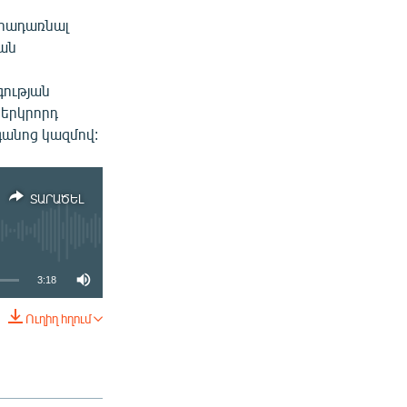
րադառնալ
կան
ն
գության
 երկրորդ
գանոց կազմով:
ՏԱՐԱԾԵԼ
3:18
Ուղիղ հղում
ՏԱՐԱԾԵԼ