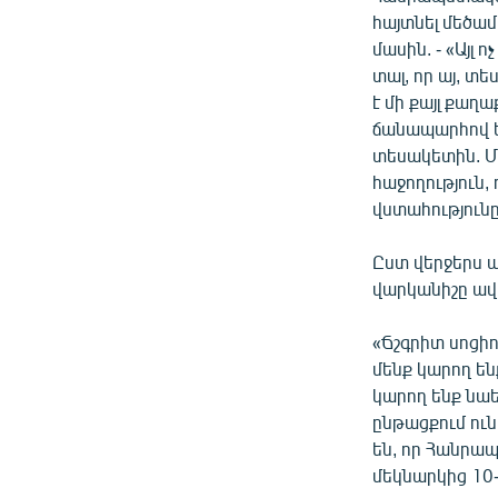
հայտնել մեծա
մասին. - «Այլ
տալ, որ այ, տե
է մի քայլ քաղ
ճանապարհով են
տեսակետին. Մե
հաջողություն,
վստահությունը 
Ըստ վերջերս ա
վարկանիշը ավե
«Ճշգրիտ սոցի
մենք կարող են
կարող ենք նաե
ընթացքում ու
են, որ Հանրա
մեկնարկից 10-