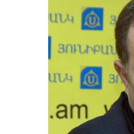
ՄԻՋԱԶԳԱՅԻՆ
ՄՇԱԿՈՒՅԹ
ՍՊՈՐՏ
ՄԵԿՆԱԲԱՆՈՒԹՅՈՒՆ
ՏՏ ԵՒ ԻՆՏԵՐՆԵՏ
ԿՈՐՈՆԱՎԻՐՈՒՍ
ԱՐԽԻՎ
ՏԵՍԱՆՅՈՒԹԵՐ
ԲԱՆԱՎԵՃ
ՁԳՏԵԼՈՎ ԼԱՎԱԳՈՒՅՆԻՆ
ՓՈԴՔԱՍԹ