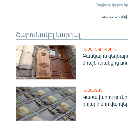
Հոդվածը կարող եք
Հայերեն արխիվ
Շարունակել կարդալ
ՀԱՍԱՐԱԿՈՒԹՅՈՒՆ
Բանկային զեղծարա
միայն դրանցից բող
ՀԱՅԱՍՏԱՆ
Կառավարությունը 
դոլարի նոր վարկեր