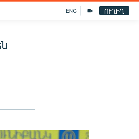
ՈՒՂԻՂ
ENG
են