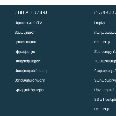
ՄՈՒԼՏԻՄԵԴԻԱ
ԲԱԺԻՆՆԵ
Ազատություն TV
Լուրեր
Տեսանյութեր
Քաղաքակա
Լրատվական
Իրավունք
Կիրակնօրյա
Տնտեսությու
Ռադիոծրագրեր
Հասարակութ
Առավոտյան ծրագիր
Ղարաբաղյան
Ցերեկային ծրագիր
Տարածաշրջ
Հայերեն
Երեկոյան ծրագիր
Միջազգային
English
ՏՏ և Ինտեր
Русский
Մշակույթ