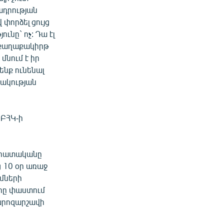
ադրության
 փորձել ցույց
ւնը` ոչ: Դա էլ
լի քաղաքակիրթ
մնում է իր
ենք ունենալ
րակության
 ԲՀԿ-ի
նահատականը
ց 10 օր առաջ
ւմների
երը փաստում
քարոզարշավի