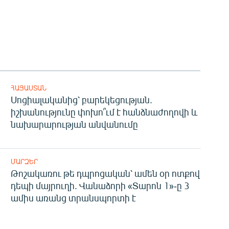
ՀԱՅԱՍՏԱՆ
Սոցիալականից՝ բարեկեցության.
իշխանությունը փոխո՞ւմ է հանձնաժողովի և
նախարարության անվանումը
ՄԱՐԶԵՐ
Թոշակառու թե դպրոցական՝ ամեն օր ոտքով
դեպի մայրուղի. Վանաձորի «Տարոն 1»-ը 3
ամիս առանց տրանսպորտի է