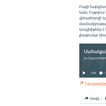
Բացի նախընտ
նաեւ Բաքվում
վեհաժողովի ե
մասնակցությա
երաշխիքներ է 
լիագումար նի
by
Ազատությու
0:00
Նվագարկիչ
Կիսվել