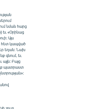
ության
ներում
ում նման հարց
) եւ «Օրինաց
ւի: Այս
ի հետ կապված
եր եղան: Նախ
ք գնում, եւ
 այլն: Բայց
ենք պատրաստ
ընտրության»:
կանով
լի շուտ