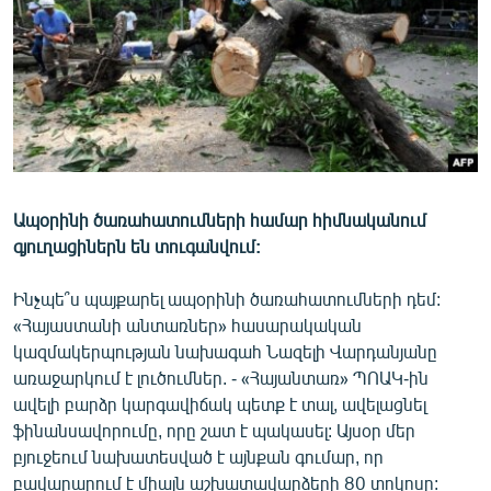
ՄԻՋԱԶԳԱՅԻՆ
ՄՇԱԿՈՒՅԹ
ՍՊՈՐՏ
ՄԵԿՆԱԲԱՆՈՒԹՅՈՒՆ
ՏՏ ԵՒ ԻՆՏԵՐՆԵՏ
ԿՈՐՈՆԱՎԻՐՈՒՍ
Ապօրինի ծառահատումների համար հիմնականում
գյուղացիներն են տուգանվում:
ԱՐԽԻՎ
ՏԵՍԱՆՅՈՒԹԵՐ
Ինչպե՞ս պայքարել ապօրինի ծառահատումների դեմ:
«Հայաստանի անտառներ» հասարակական
ԲԱՆԱՎԵՃ
կազմակերպության նախագահ Նազելի Վարդանյանը
ՁԳՏԵԼՈՎ ԼԱՎԱԳՈՒՅՆԻՆ
առաջարկում է լուծումներ. - «Հայանտառ» ՊՈԱԿ-ին
ավելի բարձր կարգավիճակ պետք է տալ, ավելացնել
ՓՈԴՔԱՍԹ
ֆինանսավորումը, որը շատ է պակասել: Այսօր մեր
բյուջեում նախատեսված է այնքան գումար, որ
Հայերեն
բավարարում է միայն աշխատավարձերի 80 տոկոսը: