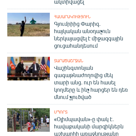
ակտիվացել
ՀԱՍԱՐԱԿՈՒԹՅՈՒՆ
Գյումրիից Փարիզ․
հայկական անօդաչուն
ներկայացվել է միջազգային
ցուցահանդեսում
ՏԱՐԱԾԱՇՐՋԱՆ
Վաշինգտոնյան
գագաթնաժողովից մեկ
տարի անց. ուր են հասել
կողմերը և ինչ հարցեր են դեռ
մնում չլուծված
ՍՊՈՐՏ
«Օլիմպավան»-ը փակ է.
հավաքականի մարզիկներն
աշխարհի առաջնությանը