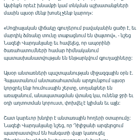
Այսինքն որեւէ խնամքի կամ տնկման աշխատանքների
English
մասին այսօր մենք խոսել չենք կարող»:
Русский
«Սոցիալական վիճակը գյուղերում բավականին ցածր է, եւ
ՀԵՏԵՎԵՔ ՄԵԶ
մարդիկ ձմռանը տունը տաքացնում են փայտով», - նշեց
Նազելի Վարդանյանը եւ հավելեց, որ ապօրինի
ծառահատումների համար հիմնականում
պատասխանատվության են ենթարկվում գյուղացիները:
Այսօր անտառների պաշտպանության միջազգային օրն է.
«Ազատության» բոլոր կայքերը
Հայաստանում անտառահատման արդյունքում այսօր
կորցրել ենք հումուսային շերտը, սողանքներ են
առաջանում, անապատացման վտանգ կա, ունենք ջրի եւ
օդի աղտոտման կորուստ, փոխվել է կլիման եւ այլն:
Շատ կարեւոր խնդիր է անտառային հողերի օտարումը:
Նազելի Վարդանյանը նշեց, որ Դիլիջանի արգելոցում
պատրաստվում են հանգստի վայր կառուցել