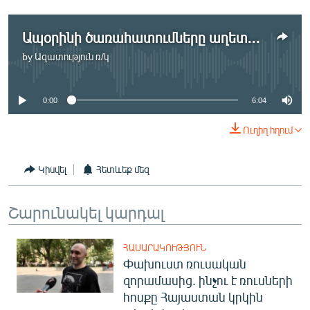
Ապօրինի ծառահատումները աղետալի հետեւանքներ են թողնում
by
Ազատություն ռ/կ
No media source currently available
0:00
6:04
Ուղիղ հղում
Կիսվել
Հետևեք մեզ
Շարունակել կարդալ
ՀԱՍԱՐԱԿՈՒԹՅՈՒՆ
Փախուստ ռուսական
զորամասից. ինչու է ռուսների
հոսքը Հայաստան կրկին