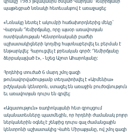
կրակը 1983 թվականին ծնված Վարդան Դեմիրճյանի
English
պայթեցրած նռնակի հետեւանքով է առաջացել:
Русский
«Նռնակը նետել է ակումբի հաճախորդներից մեկը`
Վարդան Դեմիրճյանը, որը այսօր առավոտյան
ՀԵՏԵՎԵՔ ՄԵԶ
ոստիկանության Կենտրոնականի բաժնի
աշխատակիցների կողմից հայտնաբերվել եւ բերման է
ենթարկվել: Հարուցվել է քրեական գործ: Դեմիրճյանը
ձերբակալված է», - նշեց Աշոտ Ահարոնյանը:
Հրդեհից տուժած 6 մարդ շմոլ գազի
«Ազատության» բոլոր կայքերը
թունավորվածությամբ տեղափոխվել է «Արմենիա»
բժշկական կենտրոն, ստացել են առաջին բուժօգնություն
եւ առավոտյան դուրս են գրվել:
«Ազատություն» ռադիոկայանի հետ զրույցում
ականատեսները պատմեցին, որ հրդեհի ժամանակ բոլոր
ներկաներին օգնել է շենքից դուրս գալ ժամանցային
կենտրոնի աշխատակից Վահե Միրաքյանը, ով շմոլ գազի