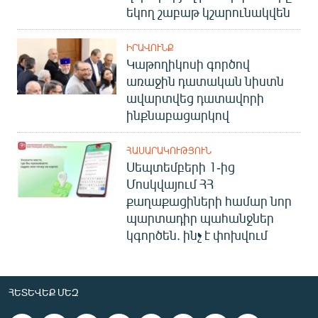
եկող շաբաթ կշարունակվեն
ԻՐԱՎՈՒՆՔ
Կաթողիկոսի գործով
առաջին դատական նիստն
ավարտվեց դատավորի
ինքնաբացարկով
ՀԱՍԱՐԱԿՈՒԹՅՈՒՆ
Սեպտեմբերի 1-ից
Մոսկվայում ՀՀ
քաղաքացիների համար նոր
պարտադիր պահանջներ
կգործեն. ինչ է փոխվում
ՀԵՏԵՎԵՔ ՄԵԶ