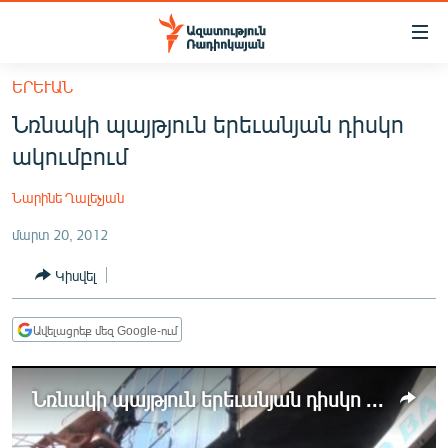
Մատչելիության
հղումներ
Անցնել
ԵՐԵՒԱՆ
հիմնական
ԱԶԱՏՈՒԹՅՈՒՆ TV
Նռնակի պայթյուն երեւանյան դիսկո
բովանդակությանը
ՀԱՅԱՍՏԱՆ
Անցնել
ակումբում
հիմնական
ՔԱՂԱՔԱԿԱՆ
մենյուին
Նարինե Ղալեչյան
ԸՆՏՐՈՒԹՅՈՒՆՆԵՐ 2026
Որոնում
մարտ 20, 2012
ԻՐԱՎՈՒՆՔ
Կիսվել
ՀԱՍԱՐԱԿՈՒԹՅՈՒՆ
ՏՆՏԵՍՈՒԹՅՈՒՆ
Ավելացրեք մեզ Google-ում
ՂԱՐԱԲԱՂ
ՊԱՏԵՐԱԶՄԻ 6 ՇԱԲԱԹՆԵՐԸ
Նռնակի պայթյուն երեւանյան դիսկո ակումբում
ՏԱՐԱԾԱՇՐՋԱՆ