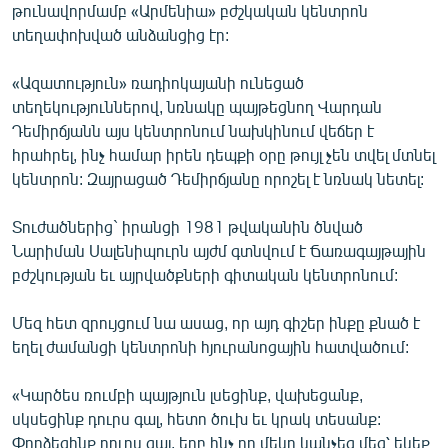
թունավորմամբ «Արմենիա» բժշկական կենտրոն
տեղափոխված անձանցից էր:
«Ազատություն» ռադիոկայանի ունեցած
տեղեկություններով, նռնակը պայթեցնող Վարդան
Դեմիրճյանն այս կենտրոնում նախկինում վեճեր է
հրահրել, ինչ համար իրեն դեպքի օրը թույլ չեն տվել մտնել
կենտրոն: Զայրացած Դեմիրճյանը որոշել է նռնակ նետել:
Տուժածներից` իրանցի 1981 թվականին ծնված
Նարիման Սալենիպուրն այժմ գտնվում է Ճառագայթային
բժշկության եւ այրվածքների գիտական կենտրոնում:
Մեզ հետ զրույցում նա ասաց, որ այդ գիշեր ինքը քնած է
եղել ժամանցի կենտրոնի հյուրանոցային հատվածում:
«Կարծես ռումբի պայթյուն լսեցինք, վախեցանք,
սկսեցինք դուրս գալ, հետո ծուխ եւ կրակ տեսանք:
Փորձեցինք դուրս գալ, երբ ինչ որ մեկը կանչեց մեզ՝ եկեք