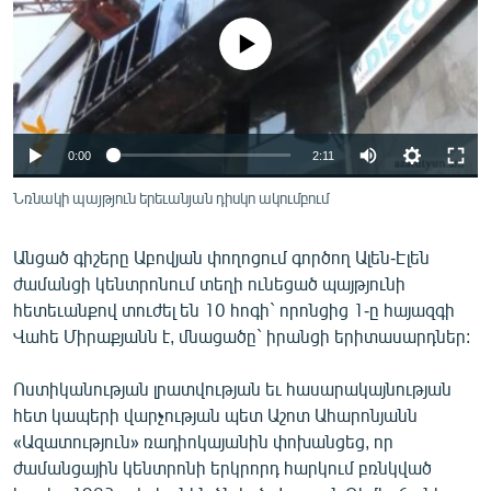
ՄԻՋԱԶԳԱՅԻՆ
No media source currently available
ՄՇԱԿՈՒՅԹ
ՍՊՈՐՏ
ՄԵԿՆԱԲԱՆՈՒԹՅՈՒՆ
0:00
2:11
ՏՏ ԵՒ ԻՆՏԵՐՆԵՏ
Նռնակի պայթյուն երեւանյան դիսկո ակումբում
ԿՈՐՈՆԱՎԻՐՈՒՍ
ԱՐԽԻՎ
Անցած գիշերը Աբովյան փողոցում գործող Ալեն-Էլեն
ժամանցի կենտրոնում տեղի ունեցած պայթյունի
ՏԵՍԱՆՅՈՒԹԵՐ
հետեւանքով տուժել են 10 հոգի` որոնցից 1-ը հայազգի
ԲԱՆԱՎԵՃ
Վահե Միրաքյանն է, մնացածը` իրանցի երիտասարդներ:
ՁԳՏԵԼՈՎ ԼԱՎԱԳՈՒՅՆԻՆ
Ոստիկանության լրատվության եւ հասարակայնության
ՓՈԴՔԱՍԹ
հետ կապերի վարչության պետ Աշոտ Ահարոնյանն
«Ազատություն» ռադիոկայանին փոխանցեց, որ
ժամանցային կենտրոնի երկրորդ հարկում բռնկված
Հայերեն