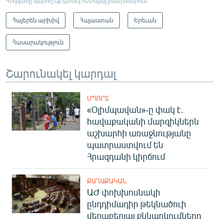
Հոդվածը կարող եք գտնել հետևյալ բաժիններում
Հայերեն արխիվ
Հայաստան
Երեւան
Հասարակություն
Շարունակել կարդալ
ՍՊՈՐՏ
«Օլիմպավան»-ը փակ է.
հավաքականի մարզիկներն
աշխարհի առաջնությանը
պատրաստվում են
Հրազդանի կիրճում
ՔԱՂԱՔԱԿԱՆ
ԱԺ փոխխոսնակի
ընդդիմադիր թեկնածուի
վերաբերյալ քննարկումները