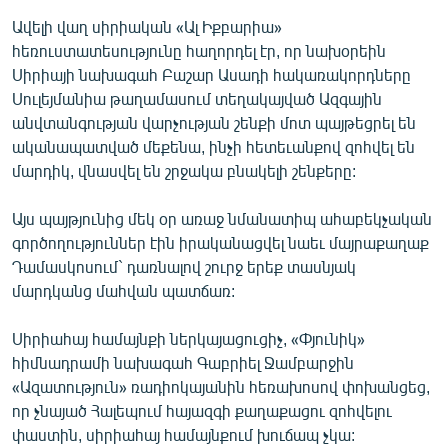
English
Ավելի վաղ սիրիական «Ալ Իքբարիա»
հեռուստատեսությունը հաղորդել էր, որ նախօրեին
Русский
Սիրիայի նախագահ Բաշար Ասադի հակառակորդները
Սուլեյմանիա թաղամասում տեղակայված Ազգային
ՀԵՏԵՎԵՔ ՄԵԶ
անվտանգության վարչության շենքի մոտ պայթեցրել են
ականապատված մեքենա, ինչի հետեւանքով զոհվել են
մարդիկ, վնասվել են շրջակա բնակելի շենքերը:
Այս պայթյունից մեկ օր առաջ նմանատիպ ահաբեկչական
գործողություններ էին իրականացվել նաեւ մայրաքաղաք
«Ազատության» բոլոր կայքերը
Դամասկոսում` դառնալով շուրջ երեք տասնյակ
մարդկանց մահվան պատճառ:
Սիրիահայ համայնքի ներկայացուցիչ, «Փյունիկ»
հիմնադրամի նախագահ Գաբրիել Ջամբարջին
«Ազատություն» ռադիոկայանին հեռախոսով փոխանցեց,
որ չնայած Հալեպում հայազգի քաղաքացու զոհվելու
փաստին, սիրիահայ համայնքում խուճապ չկա: