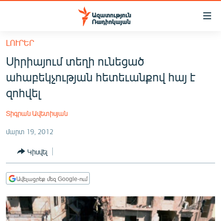
Մատչելիության
հղումներ
Անցնել
ԼՈՒՐԵՐ
հիմնական
ԱԶԱՏՈՒԹՅՈՒՆ TV
Սիրիայում տեղի ունեցած
բովանդակությանը
ՀԱՅԱՍՏԱՆ
Անցնել
ահաբեկչության հետեւանքով հայ է
հիմնական
ՔԱՂԱՔԱԿԱՆ
զոհվել
մենյուին
ԸՆՏՐՈՒԹՅՈՒՆՆԵՐ 2026
Որոնում
Տիգրան Ավետիսյան
ԻՐԱՎՈՒՆՔ
մարտ 19, 2012
ՀԱՍԱՐԱԿՈՒԹՅՈՒՆ
Կիսվել
ՏՆՏԵՍՈՒԹՅՈՒՆ
ՂԱՐԱԲԱՂ
Ավելացրեք մեզ Google-ում
ՊԱՏԵՐԱԶՄԻ 6 ՇԱԲԱԹՆԵՐԸ
ՏԱՐԱԾԱՇՐՋԱՆ