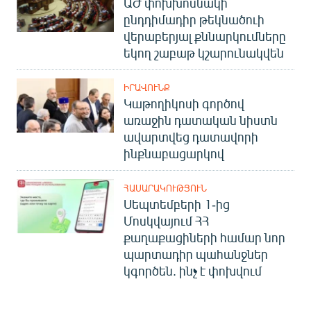
ԱԺ փոխխոսնակի
ընդդիմադիր թեկնածուի
վերաբերյալ քննարկումները
եկող շաբաթ կշարունակվեն
ԻՐԱՎՈՒՆՔ
Կաթողիկոսի գործով
առաջին դատական նիստն
ավարտվեց դատավորի
ինքնաբացարկով
ՀԱՍԱՐԱԿՈՒԹՅՈՒՆ
Սեպտեմբերի 1-ից
Մոսկվայում ՀՀ
քաղաքացիների համար նոր
պարտադիր պահանջներ
կգործեն. ինչ է փոխվում