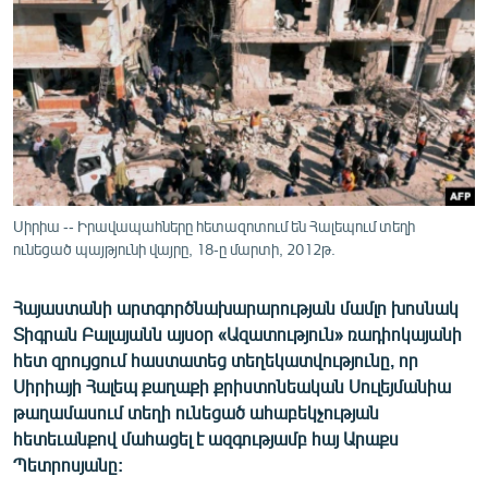
ՄԻՋԱԶԳԱՅԻՆ
ՄՇԱԿՈՒՅԹ
ՍՊՈՐՏ
ՄԵԿՆԱԲԱՆՈՒԹՅՈՒՆ
ՏՏ ԵՒ ԻՆՏԵՐՆԵՏ
ԿՈՐՈՆԱՎԻՐՈՒՍ
Սիրիա -- Իրավապահները հետազոտում են Հալեպում տեղի
ունեցած պայթյունի վայրը, 18-ը մարտի, 2012թ.
ԱՐԽԻՎ
ՏԵՍԱՆՅՈՒԹԵՐ
Հայաստանի արտգործնախարարության մամլո խոսնակ
ԲԱՆԱՎԵՃ
Տիգրան Բալայանն այսօր «Ազատություն» ռադիոկայանի
հետ զրույցում հաստատեց տեղեկատվությունը, որ
ՁԳՏԵԼՈՎ ԼԱՎԱԳՈՒՅՆԻՆ
Սիրիայի Հալեպ քաղաքի քրիստոնեական Սուլեյմանիա
ՓՈԴՔԱՍԹ
թաղամասում տեղի ունեցած ահաբեկչության
հետեւանքով մահացել է ազգությամբ հայ Արաքս
Պետրոսյանը:
Հայերեն