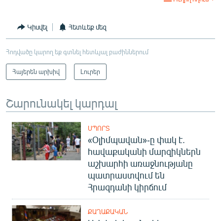
Կիսվել
Հետևեք մեզ
Հոդվածը կարող եք գտնել հետևյալ բաժիններում
Հայերեն արխիվ
Լուրեր
Շարունակել կարդալ
ՍՊՈՐՏ
«Օլիմպավան»-ը փակ է.
հավաքականի մարզիկներն
աշխարհի առաջնությանը
պատրաստվում են
Հրազդանի կիրճում
ՔԱՂԱՔԱԿԱՆ