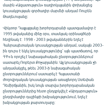
ՄԻՋԱԶԳԱՅԻՆ
մասին «Ազատություն» ռադիոկայանին փոխանցեց
կուսակցության գործադիր մարմնի անդամ Ռուբեն
ՄՇԱԿՈՒՅԹ
Թադեւոսյանը։
ՍՊՈՐՏ
Վիկտոր Դալլաքյանը խորհրդարանի պատգամավոր է
ՄԵԿՆԱԲԱՆՈՒԹՅՈՒՆ
1995 թվականից մինչ օրս, տասնյակ օրինագծերի
ՏՏ ԵՒ ԻՆՏԵՐՆԵՏ
հեղինակ է։ 1998 - 2003 թվականներին եղել է
Հանրապետական կուսակցության անդամ, սակայն 2003-
ԿՈՐՈՆԱՎԻՐՈՒՍ
ին դուրս է եկել կուսակցությունից` այն պատճառով, որ
ԱՐԽԻՎ
ՀՀԿ-ն որոշել է նախագահական ընտրություններում
սատարել Ռոբերտ Քոչարյանին։ Այլ կուսակցության չի
ՏԵՍԱՆՅՈՒԹԵՐ
անդամակցել, թեեւ 2003-ի նախագահական
ԲԱՆԱՎԵՃ
ընտրություններում սատարել է Հայաստանի
ժողովրդական կուսակցության առաջնորդ Ստեփան
ՁԳՏԵԼՈՎ ԼԱՎԱԳՈՒՅՆԻՆ
Դեմիրճյանին, իսկ նույն տարվա խորհրդարանական
ՓՈԴՔԱՍԹ
ընտրություններից հետո ընդգրկվել է «Արդարություն»
ընդդիմադիր դաշինքի խմբակցությունում, եղել է
խմբակցության քարտուղարը։
Հայերեն