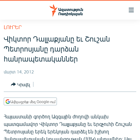
Մատչելիության
հղումներ
Անցնել
ԼՈՒՐԵՐ
հիմնական
ԱԶԱՏՈՒԹՅՈՒՆ TV
Վիկտոր Դալլաքյանը եւ Շուշան
բովանդակությանը
ՀԱՅԱՍՏԱՆ
Անցնել
Պետրոսյանը դարձան
հիմնական
ՔԱՂԱՔԱԿԱՆ
հանրապետականներ
մենյուին
ԸՆՏՐՈՒԹՅՈՒՆՆԵՐ 2026
Որոնում
մարտ 14, 2012
ԻՐԱՎՈՒՆՔ
Կիսվել
ՀԱՍԱՐԱԿՈՒԹՅՈՒՆ
ՏՆՏԵՍՈՒԹՅՈՒՆ
Ավելացրեք մեզ Google-ում
ՂԱՐԱԲԱՂ
Հայաստանի գործող Ազգային ժողովի անկախ
ՊԱՏԵՐԱԶՄԻ 6 ՇԱԲԱԹՆԵՐԸ
պատգամավոր Վիկտոր Դալլաքյանը եւ երգչուհի Շուշան
Պետրոսյանը երեկ երեկոյան դարձել են իշխող
ՏԱՐԱԾԱՇՐՋԱՆ
Հանրապետական կուսակցության (ՀՀԿ) անդամներ։ Այս