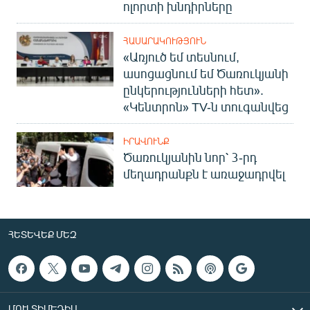
ոլորտի խնդիրները
ՀԱՍԱՐԱԿՈՒԹՅՈՒՆ
«Առյուծ եմ տեսնում,
ասոցացնում եմ Ծառուկյանի
ընկերությունների հետ».
«Կենտրոն» TV-ն տուգանվեց
ԻՐԱՎՈՒՆՔ
Ծառուկյանին նոր՝ 3-րդ
մեղադրանքն է առաջադրվել
ՀԵՏԵՎԵՔ ՄԵԶ
ՄՈՒԼՏԻՄԵԴԻԱ