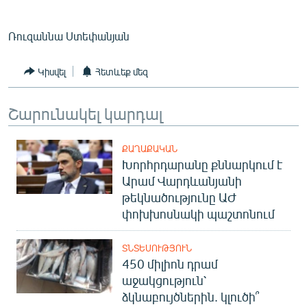
English
Ռուզաննա Ստեփանյան
Русский
Կիսվել
Հետևեք մեզ
ՀԵՏԵՎԵՔ ՄԵԶ
Շարունակել կարդալ
ՔԱՂԱՔԱԿԱՆ
Խորհրդարանը քննարկում է
«Ազատության» բոլոր կայքերը
Արամ Վարդևանյանի
թեկնածությունը ԱԺ
փոխխոսնակի պաշտոնում
ՏՆՏԵՍՈՒԹՅՈՒՆ
450 միլիոն դրամ
աջակցություն՝
ձկնաբույծներին. կլուծի՞