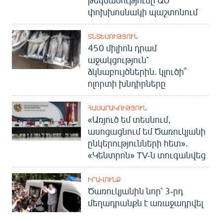
թեկնածությունը ԱԺ
English
փոխխոսնակի պաշտոնում
Русский
ՏՆՏԵՍՈՒԹՅՈՒՆ
450 միլիոն դրամ
ՀԵՏԵՎԵՔ ՄԵԶ
աջակցություն՝
ձկնաբույծներին. կլուծի՞
ոլորտի խնդիրները
ՀԱՍԱՐԱԿՈՒԹՅՈՒՆ
«Առյուծ եմ տեսնում,
«Ազատության» բոլոր կայքերը
ասոցացնում եմ Ծառուկյանի
ընկերությունների հետ».
«Կենտրոն» TV-ն տուգանվեց
ԻՐԱՎՈՒՆՔ
Ծառուկյանին նոր՝ 3-րդ
մեղադրանքն է առաջադրվել