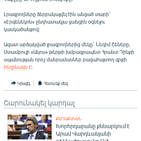
ՄԻՋԱԶԳԱՅԻՆ
Լրագրողները ձերբակալվել էին անցած տարի`
ՄՇԱԿՈՒՅԹ
«Էրգենեկոն» ընդհատակյա ցանցին օգնելու
ՍՊՈՐՏ
կասկածանքով:
ՄԵԿՆԱԲԱՆՈՒԹՅՈՒՆ
Ազատ արձակված լրագրողներից մեկը` Նեդիմ Շեները,
ՏՏ ԵՒ ԻՆՏԵՐՆԵՏ
Ստամբուլի «Ակոս» թերթի խմբագրապետ Հրանտ Դինքի
սպանության որոշ մանրամասներ բացահայտող գրքի
ԿՈՐՈՆԱՎԻՐՈՒՍ
հեղինակն է
:
ԱՐԽԻՎ
Կիսվել
Հետևեք մեզ
ՏԵՍԱՆՅՈՒԹԵՐ
ԲԱՆԱՎԵՃ
Շարունակել կարդալ
ՁԳՏԵԼՈՎ ԼԱՎԱԳՈՒՅՆԻՆ
ՓՈԴՔԱՍԹ
ՔԱՂԱՔԱԿԱՆ
Խորհրդարանը քննարկում է
Արամ Վարդևանյանի
Հայերեն