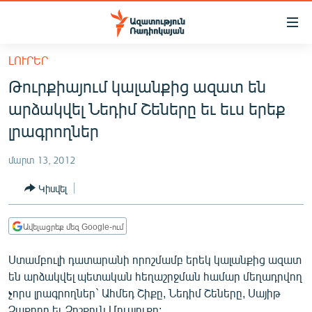
Մատչելիության
հղումներ
Անցնել
ԼՈՒՐԵՐ
հիմնական
ԱԶԱՏՈՒԹՅՈՒՆ TV
Թուրքիայում կալանքից ազատ են
բովանդակությանը
ՀԱՅԱՍՏԱՆ
Անցնել
արձակվել Նեդիմ Շեները եւ եւս երեք
հիմնական
ՔԱՂԱՔԱԿԱՆ
լրագրողներ
մենյուին
ԸՆՏՐՈՒԹՅՈՒՆՆԵՐ 2026
Որոնում
մարտ 13, 2012
ԻՐԱՎՈՒՆՔ
Կիսվել
ՀԱՍԱՐԱԿՈՒԹՅՈՒՆ
ՏՆՏԵՍՈՒԹՅՈՒՆ
Ավելացրեք մեզ Google-ում
ՂԱՐԱԲԱՂ
Ստամբուլի դատարանի որոշմամբ երեկ կալանքից ազատ
ՊԱՏԵՐԱԶՄԻ 6 ՇԱԲԱԹՆԵՐԸ
են արձակվել պետական հեղաշրջման համար մեղադրվող
չորս լրագրողներ` Ահմեդ Շիքը, Նեդիմ Շեները, Սայիթ
ՏԱՐԱԾԱՇՐՋԱՆ
Չաքըրը եւ Չոշքուն Մուսլուքը: