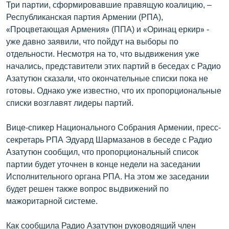
Три партии, сформировавшие правящую коалицию, –
English
Республиканская партия Армении (РПА),
Русский
«Процветающая Армения» (ППА) и «Оринац еркир» -
уже давно заявили, что пойдут на выборы по
отдельности. Несмотря на то, что выдвижения уже
ՀԵՏԵՎԵՔ ՄԵԶ
начались, представители этих партий в беседах с Радио
Азатутюн сказали, что окончательные списки пока не
готовы. Однако уже известно, что их пропорциональные
списки возглавят лидеры партий.
«Ազատության» բոլոր կայքերը
Вице-спикер Национального Собрания Армении, пресс-
секретарь РПА Эдуард Шармазанов в беседе с Радио
Азатутюн сообщил, что пропорциональный список
партии будет уточнен в конце недели на заседании
Исполнительного органа РПА. На этом же заседании
будет решен также вопрос выдвижений по
мажоритарной системе.
Как сообщила Радио Азатутюн руководящий член