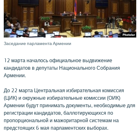
ՄԻՋԱԶԳԱՅԻՆ
ՄՇԱԿՈՒՅԹ
ՍՊՈՐՏ
ՄԵԿՆԱԲԱՆՈՒԹՅՈՒՆ
Заседание парламента Армении
ՏՏ ԵՒ ԻՆՏԵՐՆԵՏ
12 марта началось официальное выдвижение
ԿՈՐՈՆԱՎԻՐՈՒՍ
кандидатов в депутаты Национального Собрания
ԱՐԽԻՎ
Армении.
ՏԵՍԱՆՅՈՒԹԵՐ
До 22 марта Центральная избирательная комиссия
ԲԱՆԱՎԵՃ
(ЦИК) и окружные избирательные комиссии (ОИК)
Армении будут принимать документы, необходимые для
ՁԳՏԵԼՈՎ ԼԱՎԱԳՈՒՅՆԻՆ
регистрации кандидатов, баллотирующихся по
ՓՈԴՔԱՍԹ
пропорциональной и мажоритарной системам на
предстоящих 6 мая парламентских выборах.
Հայերեն