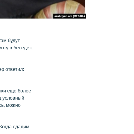
там будут
боту в беседе с
эр ответил:
тки еще более
д условный
сь, можно
«Когда сдадим