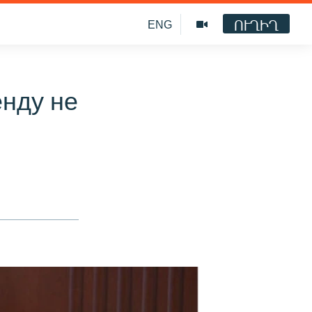
ՈՒՂԻՂ
ENG
енду не