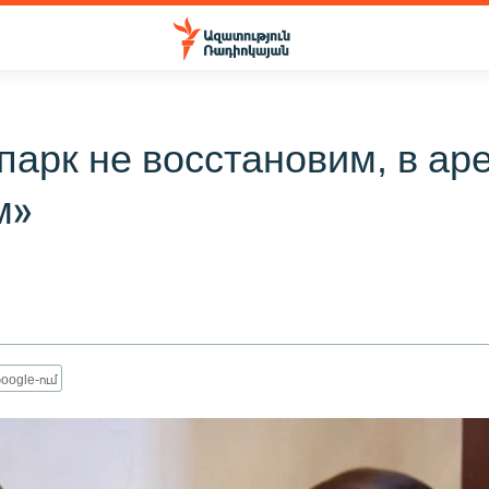
парк не восстановим, в ар
м»
oogle-ում