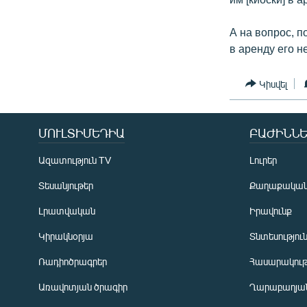
А на вопрос, п
в аренду его н
Կիսվել
ՄՈՒԼՏԻՄԵԴԻԱ
ԲԱԺԻՆՆԵ
Ազատություն TV
Լուրեր
Տեսանյութեր
Քաղաքակա
Լրատվական
Իրավունք
Կիրակնօրյա
Տնտեսությու
Ռադիոծրագրեր
Հասարակութ
Առավոտյան ծրագիր
Ղարաբաղյան