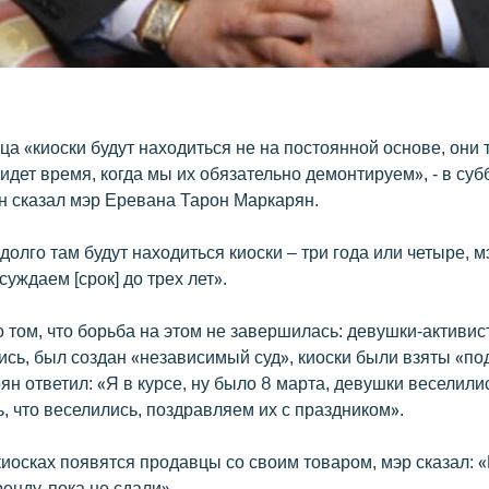
а «киоски будут находиться не на постоянной основе, они 
идет время, когда мы их обязательно демонтируем», - в суб
н сказал мэр Еревана Тарон Маркарян.
 долго там будут находиться киоски – три года или четыре, м
уждаем [срок] до трех лет».
 том, что борьба на этом не завершилась: девушки-активис
ись, был создан «независимый суд», киоски были взяты «по
ян ответил: «Я в курсе, ну было 8 марта, девушки веселили
, что веселились, поздравляем их с праздником».
 киосках появятся продавцы со своим товаром, мэр сказал: 
ренду, пока не сдали».