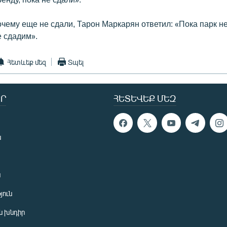
очему еще не сдали, Тарон Маркарян ответил: «Пока парк н
е сдадим».
Հետևեք մեզ
Տպել
Ր
ՀԵՏԵՎԵՔ ՄԵԶ
ն
ն
յուն
 խնդիր