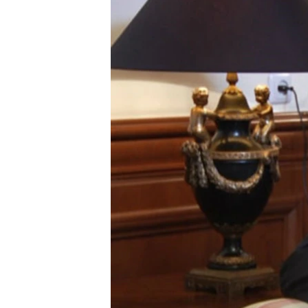
ՄԻՋԱԶԳԱՅԻՆ
ՄՇԱԿՈՒՅԹ
ՍՊՈՐՏ
ՄԵԿՆԱԲԱՆՈՒԹՅՈՒՆ
ՏՏ ԵՒ ԻՆՏԵՐՆԵՏ
ԿՈՐՈՆԱՎԻՐՈՒՍ
ԱՐԽԻՎ
ՏԵՍԱՆՅՈՒԹԵՐ
ԲԱՆԱՎԵՃ
ՁԳՏԵԼՈՎ ԼԱՎԱԳՈՒՅՆԻՆ
ՓՈԴՔԱՍԹ