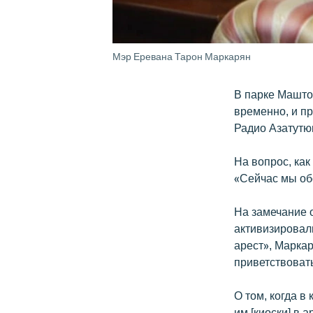
Мэр Еревана Тарон Маркарян
В парке Маштоц
временно, и пр
Радио Азатутю
На вопрос, как
«Сейчас мы обс
На замечание о
активизировал
арест», Маркар
приветствовать
О том, когда в
им [киоски] в а