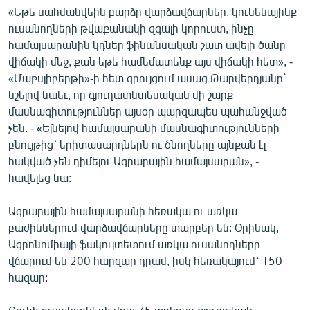
«Եթե սահմանվեին բարձր վարձավճարներ, կունենայինք
English
ուսանողների թվաքանակի զգալի կորուստ, ինչը
Русский
համալսարանին կդներ ֆինանսական շատ ավելի ծանր
վիճակի մեջ, քան եթե համեմատենք այս վիճակի հետ», -
ՀԵՏԵՎԵՔ ՄԵԶ
«Մաքսլիբերթի»-ի հետ զրույցում ասաց Թարվերդյանը`
նշելով նաեւ, որ գյուղատնտեսական մի շարք
մասնագիտություններ այսօր պարզապես պահանջված
չեն. - «Ելնելով համալսարանի մասնագիտությունների
բնույթից` երիտասարդներն ու ծնողները այնքան էլ
հակված չեն դիմելու Ագրարային համալսարան», -
«Ազատության» բոլոր կայքերը
հավելեց նա:
Ագրարային համալսարանի հեռակա ու առկա
բաժիններում վարձավճարները տարբեր են: Օրինակ,
Ագրոնոմիայի ֆակուլտետում առկա ուսանողները
վճարում են 200 հարզար դրամ, իսկ հեռակայում՝ 150
հազար: