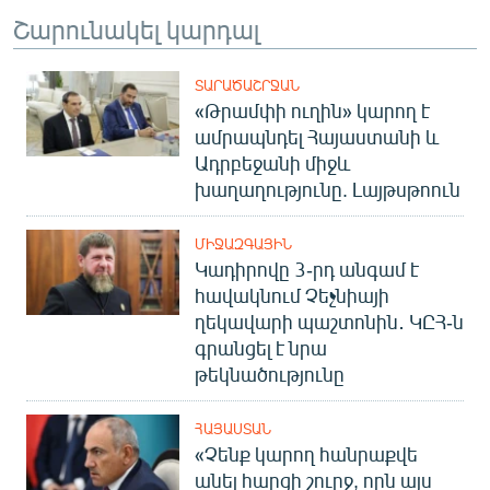
Շարունակել կարդալ
ՏԱՐԱԾԱՇՐՋԱՆ
«Թրամփի ուղին» կարող է
ամրապնդել Հայաստանի և
Ադրբեջանի միջև
խաղաղությունը. Լայթսթոուն
ՄԻՋԱԶԳԱՅԻՆ
Կադիրովը 3-րդ անգամ է
հավակնում Չեչնիայի
ղեկավարի պաշտոնին․ ԿԸՀ-ն
գրանցել է նրա
թեկնածությունը
ՀԱՅԱՍՏԱՆ
«Չենք կարող հանրաքվե
անել հարցի շուրջ, որն այս