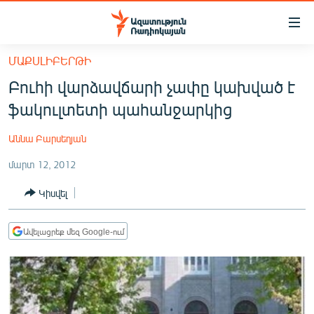
Մատչելիության
հղումներ
Անցնել
ՄԱՔՍԼԻԲԵՐԹԻ
հիմնական
ԱԶԱՏՈՒԹՅՈՒՆ TV
Բուհի վարձավճարի չափը կախված է
բովանդակությանը
ՀԱՅԱՍՏԱՆ
Անցնել
ֆակուլտետի պահանջարկից
հիմնական
ՔԱՂԱՔԱԿԱՆ
մենյուին
Աննա Բարսեղյան
ԸՆՏՐՈՒԹՅՈՒՆՆԵՐ 2026
Որոնում
մարտ 12, 2012
ԻՐԱՎՈՒՆՔ
Կիսվել
ՀԱՍԱՐԱԿՈՒԹՅՈՒՆ
ՏՆՏԵՍՈՒԹՅՈՒՆ
Ավելացրեք մեզ Google-ում
ՂԱՐԱԲԱՂ
ՊԱՏԵՐԱԶՄԻ 6 ՇԱԲԱԹՆԵՐԸ
ՏԱՐԱԾԱՇՐՋԱՆ