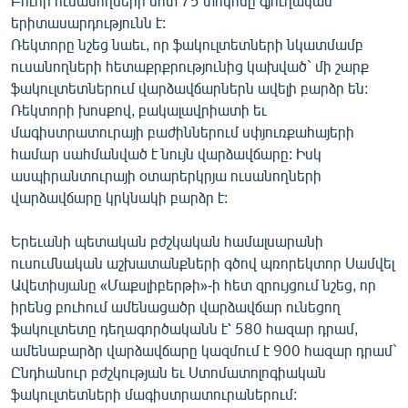
Բուհի ուսանողների մոտ 75 տոկոսը գյուղական
երիտասարդությունն է:
Ռեկտորը նշեց նաեւ, որ ֆակուլտետների նկատմամբ
ուսանողների հետաքրքրությունից կախված` մի շարք
ֆակուլտետներում վարձավճարներն ավելի բարձր են:
Ռեկտորի խոսքով, բակալավրիատի եւ
մագիստրատուրայի բաժիններում սփյուռքահայերի
համար սահմանված է նույն վարձավճարը: Իսկ
ասպիրանտուրայի օտարերկրյա ուսանողների
վարձավճարը կրկնակի բարձր է:
Երեւանի պետական բժշկական համալսարանի
ուսումնական աշխատանքների գծով պռորեկտոր Սամվել
Ավետիսյանը «Մաքսլիբերթի»-ի հետ զրույցում նշեց, որ
իրենց բուհում ամենացածր վարձավճար ունեցող
ֆակուլտետը դեղագործականն է՝ 580 հազար դրամ,
ամենաբարձր վարձավճարը կազմում է 900 հազար դրամ`
Ընդհանուր բժշկության եւ Ստոմատոլոգիական
ֆակուլտետների մագիստրատուրաներում: