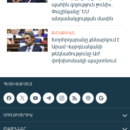
պահին գոյություն չունի»․
Փաշինյանը՝ ԵՄ
անդամակցության մասին
ՔԱՂԱՔԱԿԱՆ
Խորհրդարանը քննարկում է
Արամ Վարդևանյանի
թեկնածությունը ԱԺ
փոխխոսնակի պաշտոնում
ՀԵՏԵՎԵՔ ՄԵԶ
ՄՈՒԼՏԻՄԵԴԻԱ
ԲԱԺԻՆՆԵՐ