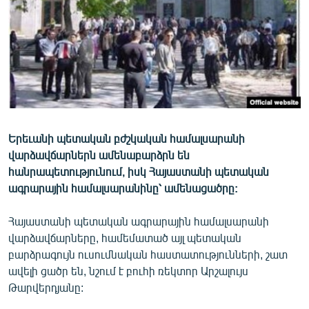
ՄԻՋԱԶԳԱՅԻՆ
ՄՇԱԿՈՒՅԹ
ՍՊՈՐՏ
ՄԵԿՆԱԲԱՆՈՒԹՅՈՒՆ
ՏՏ ԵՒ ԻՆՏԵՐՆԵՏ
ԿՈՐՈՆԱՎԻՐՈՒՍ
Երեւանի պետական բժշկական համալսարանի
վարձավճարներն ամենաբարձրն են
ԱՐԽԻՎ
հանրապետությունում, իսկ Հայաստանի պետական
ՏԵՍԱՆՅՈՒԹԵՐ
ագրարային համալսարանինը՝ ամենացածրը:
ԲԱՆԱՎԵՃ
Հայաստանի պետական ագրարային համալսարանի
ՁԳՏԵԼՈՎ ԼԱՎԱԳՈՒՅՆԻՆ
վարձավճարները, համեմատած այլ պետական
բարձրագույն ուսումնական հաստատությունների, շատ
ՓՈԴՔԱՍԹ
ավելի ցածր են, նշում է բուհի ռեկտոր Արշալույս
Թարվերդյանը:
Հայերեն