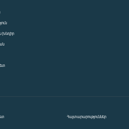
ն
յուն
 խնդիր
ան
նետ
ետ
Հայտարարություններ