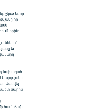
ք չկա» եւ որ
րգսյանը իր
ական
րումներին:
յունների`
յանը եւ
ավասարդ
ող նախագահ
ժ Սարգսյանի
ահ Սամվել
քապետ Տարոն
ն
մի համաձայն