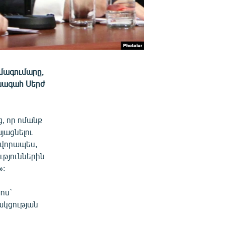
մագումարը,
ախագահ Սերժ
, որ ոմանք
յացնելու
ավորապես,
ւթյուններին
»:
ոս`
ակցության