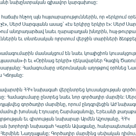
նի նախընտրական գլխավոր կարգախոսը:
հաճախ հնչող այն հայտարարություններին, որ «երկրում օրեն
 չէ», Սերժ Սարգսյանն ասաց` «էս երկիրը երկիր է»: Սերժ Սա
ւյթում անդրադարձավ նաեւ ղարաբաղյան խնդրին, հայ-թուրք
ններին եւ տնտեսական ոլորտում վերջին տարիների ձեռքբե
 համագումարին մասնակցում են նաեւ կոալիցիոն կուսակցութ
յաստան»-ի եւ «Օրինաց երկրի» ղեկավարներ Գագիկ Ծառուկ
սարյանը: Համագումարը տերունական աղոթքով օրհնեց Ն
 Կճոյանը:
ավարտին ՀՀԿ նախագահ վերընտրեց կուսակցության գործ
նը: Համագումարը ընտրեց նաեւ նոր գործադիր մարմին: Սեր
դլայնվեց գործադիր մարմինը, որում ընդգրվեցին Աժ նախագ
Կ մամուլի խոսնակ Էդուարդ Շարմազանովը, Երեւանի քաղա
կրթության եւ գիտության նախարար Արմեն Աշոտյանը, ՀՀԿ
ան խորհրդի նախագահ Կարեն Ավագյանը, հանրապետակա
երմինե Նաղդալյանը: Գործադիր մարմինց սեփական դիմու