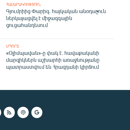
ՀԱՍԱՐԱԿՈՒԹՅՈՒՆ
Գյումրիից Փարիզ․ հայկական անօդաչուն
ներկայացվել է միջազգային
ցուցահանդեսում
ՍՊՈՐՏ
«Օլիմպավան»-ը փակ է. հավաքականի
մարզիկներն աշխարհի առաջնությանը
պատրաստվում են Հրազդանի կիրճում