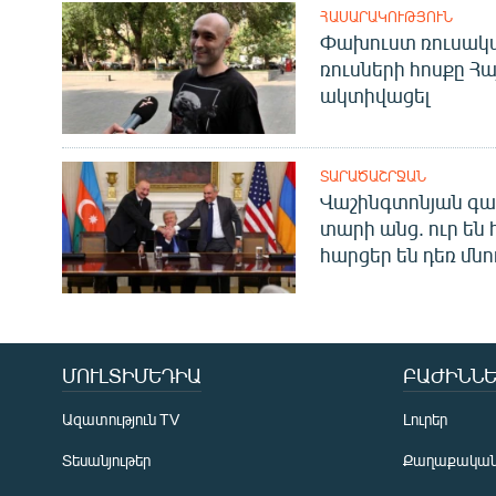
ՀԱՍԱՐԱԿՈՒԹՅՈՒՆ
Փախուստ ռուսական
ռուսների հոսքը Հ
ակտիվացել
ՏԱՐԱԾԱՇՐՋԱՆ
Վաշինգտոնյան գա
տարի անց. ուր են 
հարցեր են դեռ մնո
ՄՈՒԼՏԻՄԵԴԻԱ
ԲԱԺԻՆՆԵ
Ազատություն TV
Լուրեր
Տեսանյութեր
Քաղաքակա