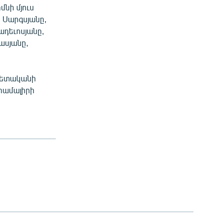
մնի մյուս
 Սարգսյանը,
ադեւոսյանը,
ասյանը,
ապետականի
համալիրի