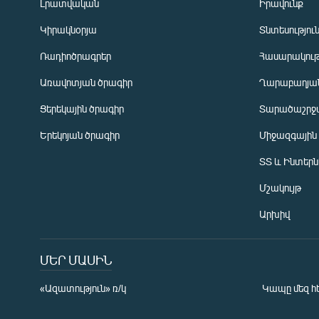
Լրատվական
Իրավունք
Կիրակնօրյա
Տնտեսությու
Ռադիոծրագրեր
Հասարակութ
Առավոտյան ծրագիր
Ղարաբաղյան
Ցերեկային ծրագիր
Տարածաշրջ
Հայերեն
Երեկոյան ծրագիր
Միջազգային
English
ՏՏ և Ինտեր
Русский
Մշակույթ
ՀԵՏԵՎԵՔ ՄԵԶ
Արխիվ
ՄԵՐ ՄԱՍԻՆ
«Ազատություն» ռ/կ
Կապը մեզ հ
«Ազատության» բոլոր կայքերը