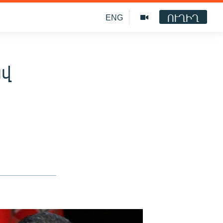
ՈՒՂԻՂ
ENG
ավ