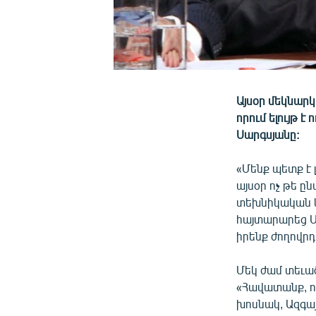
Այսօր մեկնար
որում ելույթ 
Սարգսյանը:
«Մենք պետք է
այսօր ոչ թե ը
տեխնիկական կ
հայտարարեց Սե
իրենք ժողովր
Մեկ ժամ տեւած
«Հավատանք, ո
խոսնակ, Ազգա