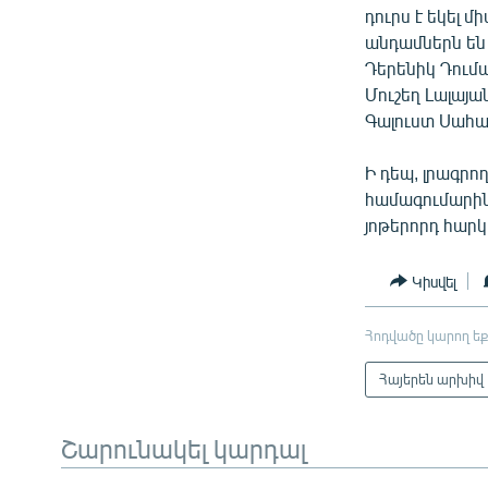
դուրս է եկել 
անդամներն են
Դերենիկ Դումա
Մուշեղ Լալայա
Գալուստ Սահա
Ի դեպ, լրագրո
համագումարին
յոթերորդ հարկ
Կիսվել
Հոդվածը կարող եք
Հայերեն արխիվ
Շարունակել կարդալ