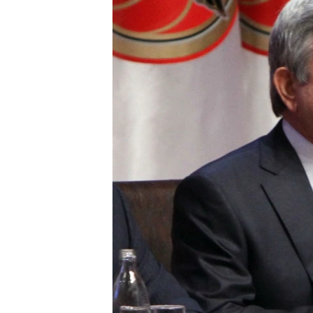
ՄԻՋԱԶԳԱՅԻՆ
ՄՇԱԿՈՒՅԹ
ՍՊՈՐՏ
ՄԵԿՆԱԲԱՆՈՒԹՅՈՒՆ
ՏՏ ԵՒ ԻՆՏԵՐՆԵՏ
ԿՈՐՈՆԱՎԻՐՈՒՍ
ԱՐԽԻՎ
ՏԵՍԱՆՅՈՒԹԵՐ
ԲԱՆԱՎԵՃ
ՁԳՏԵԼՈՎ ԼԱՎԱԳՈՒՅՆԻՆ
ՓՈԴՔԱՍԹ