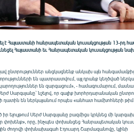
կել է Հայաստանի հանրապետական կուսակցության 13-րդ հա
է ունեցել Հայաստանի եւ Հանրապետական կուսակցության ն
 լավ ընտրություններ անցկացնենք անկախ այն հանգամամքից
նտրությունների են պատրաստվում, այլ դրանք կեղծված ներկա
արողություններ են զարգացում», - համագումարում, մասն
րժ Սարգսյանը` նշելով, որ գալիք խորհրդարանական ընտրո
դի դատին են ներկայանում որպես «անհատ համխոհների թիմ
 իր ելույթում Սերժ Սարգսյանը բազմիցս կրկնեց մի կարգախ
ր փոխենք», որը, ինչպես փոխանցեց Հանրապետական կուս
յին ժողովի փոխնախագահ Էդուարդ Շարմազանովը, կլինի