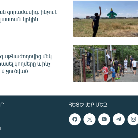
 զորամասից. ինչու է
այաստան կրկին
գաթնաժողովից մեկ
հասել կողմերը և ինչ
ւմ չլուծված
Ր
ՀԵՏԵՎԵՔ ՄԵԶ
ն