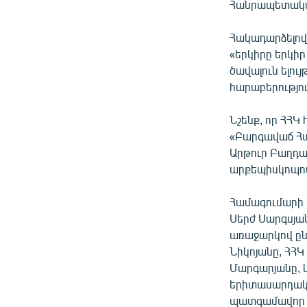
Հանրապետակա
Հակադարձելով 
«երկիրը երկիր
ծավալուն ելո
հարաբերությու
Նշենք, որ ՀՀԿ
«Բարգավաճ Հա
Արթուր Բաղդա
արքեպիսկոպոս
Համագումարի 
Սերժ Սարգսյա
առաջարկով ըն
Նիկոյանը, ՀՀ
Մարգարյանը, 
երիտասարդակ
պատգամավոր Հ