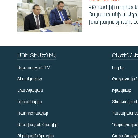
«Թրամփի ուղին» կ
Հայաստանի և Ադր
խաղաղությունը. Լ
ՄՈՒԼՏԻՄԵԴԻԱ
ԲԱԺԻՆՆԵ
Ազատություն TV
Լուրեր
Տեսանյութեր
Քաղաքակա
Լրատվական
Իրավունք
Կիրակնօրյա
Տնտեսությու
Ռադիոծրագրեր
Հասարակութ
Առավոտյան ծրագիր
Ղարաբաղյան
Ցերեկային ծրագիր
Տարածաշրջ