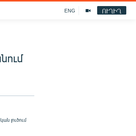
ՈՒՂԻՂ
ENG
նում
ան լուծում