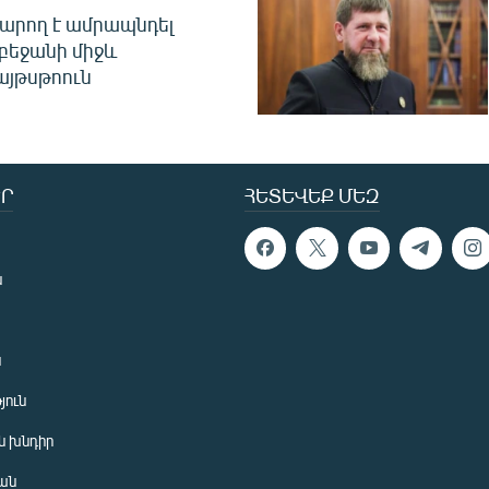
արող է ամրապնդել
բեջանի միջև
այթսթոուն
Ր
ՀԵՏԵՎԵՔ ՄԵԶ
ն
ն
յուն
 խնդիր
ան