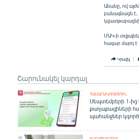
ՄԻՋԱԶԳԱՅԻՆ
Անանը, ով այժ
ՄՇԱԿՈՒՅԹ
բանագնացն է,
կվատթարացնի
ՍՊՈՐՏ
ՄԵԿՆԱԲԱՆՈՒԹՅՈՒՆ
ՄԱԿ-ի տվյալնե
հազար մարդ է 
ՏՏ ԵՒ ԻՆՏԵՐՆԵՏ
ԿՈՐՈՆԱՎԻՐՈՒՍ
Կիսվել
ԱՐԽԻՎ
Շարունակել կարդալ
ՏԵՍԱՆՅՈՒԹԵՐ
ԲԱՆԱՎԵՃ
ՀԱՍԱՐԱԿՈՒԹՅՈՒՆ
Սեպտեմբերի 1-ից 
ՁԳՏԵԼՈՎ ԼԱՎԱԳՈՒՅՆԻՆ
քաղաքացիների հ
ՓՈԴՔԱՍԹ
պահանջներ կգործե
ՏԱՐԱԾԱՇՐՋԱՆ