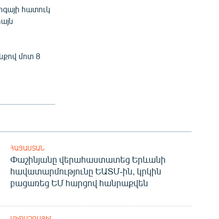
լիգայի հատուկ
իայն
նքով մոտ 8
ՀԱՅԱՍՏԱՆ
Փաշինյանը վերահաստատեց Երևանի
հավատարմությունը ԵԱՏՄ-ին, կրկին
բացառեց ԵՄ հարցով հանրաքվեն
ՄԻՋԱԶԳԱՅԻՆ