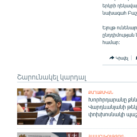
ՄԻՋԱԶԳԱՅԻՆ
երկրի ղեկավա
ՄՇԱԿՈՒՅԹ
նախագահ Բաշա
ՍՊՈՐՏ
Ելույթ ունենա
ՄԵԿՆԱԲԱՆՈՒԹՅՈՒՆ
ընդդիմության
համար:
ՏՏ ԵՒ ԻՆՏԵՐՆԵՏ
ԿՈՐՈՆԱՎԻՐՈՒՍ
Կիսվել
ԱՐԽԻՎ
Շարունակել կարդալ
ՏԵՍԱՆՅՈՒԹԵՐ
ԲԱՆԱՎԵՃ
ՔԱՂԱՔԱԿԱՆ
Խորհրդարանը քնն
ՁԳՏԵԼՈՎ ԼԱՎԱԳՈՒՅՆԻՆ
Վարդևանյանի թեկ
ՓՈԴՔԱՍԹ
փոխխոսնակի պաշ
ՀԱՍԱՐԱԿՈՒԹՅՈՒՆ