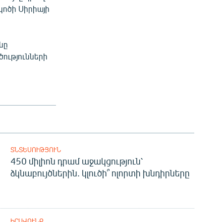
կոծի Սիրիայի
նը
ությունների
ՏՆՏԵՍՈՒԹՅՈՒՆ
450 միլիոն դրամ աջակցություն՝
ձկնաբույծներին. կլուծի՞ ոլորտի խնդիրները
ԻՐԱՎՈՒՆՔ