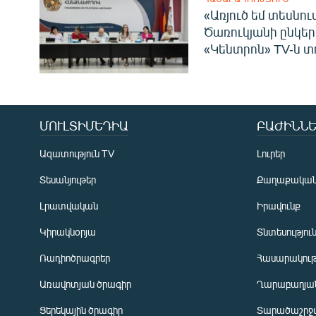
«Առյուծ եմ տեսնու
Ծառուկյանի ընկեր
«Կենտրոն» TV-ն տ
ՄՈՒԼՏԻՄԵԴԻԱ
ԲԱԺԻՆՆԵ
Ազատություն TV
Լուրեր
Տեսանյութեր
Քաղաքակա
Լրատվական
Իրավունք
Կիրակնօրյա
Տնտեսությու
Ռադիոծրագրեր
Հասարակութ
Առավոտյան ծրագիր
Ղարաբաղյան
Ցերեկային ծրագիր
Տարածաշրջ