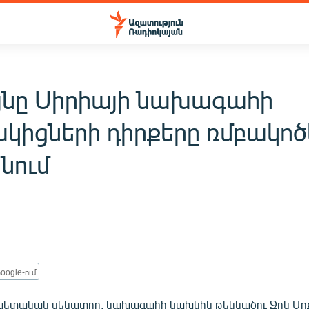
յնը Սիրիայի նախագահի
կիցների դիրքերը ռմբակոծ
անում
oogle-ում
ետական սենատոր, նախագահի նախկին թեկնածու Ջոն ՄըքՔ