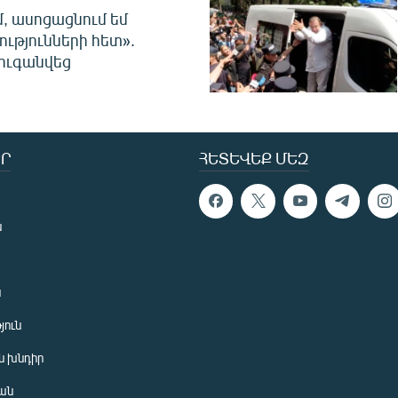
մ, ասոցացնում եմ
ությունների հետ».
ուգանվեց
Ր
ՀԵՏԵՎԵՔ ՄԵԶ
ն
ն
յուն
 խնդիր
ան