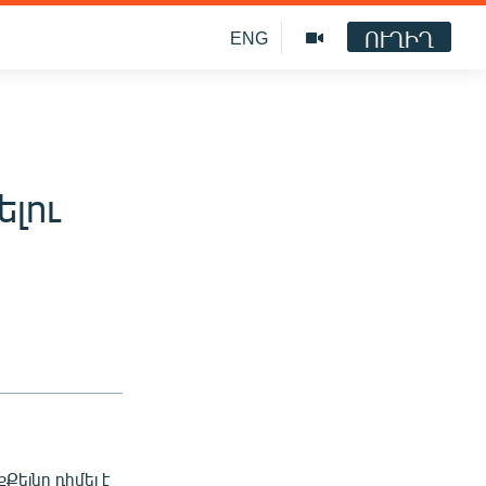
ՈՒՂԻՂ
ENG
ելու
եյնը դիմել է