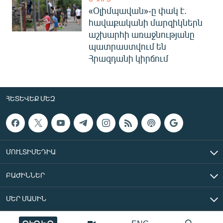
«Օլիմպավան»-ը փակ է.
հավաքականի մարզիկներն
աշխարհի առաջնությանը
պատրաստվում են
Հրազդանի կիրճում
ՀԵՏԵՎԵՔ ՄԵԶ
ՄՈՒԼՏԻՄԵԴԻԱ
ԲԱԺԻՆՆԵՐ
ՄԵՐ ՄԱՍԻՆ
«Ազատ Եվրոպա/Ազատություն» ռադիոկայան © 2026