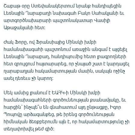
English
Շաբաթ օրը Ստեփանակերտում նրանք հանդիպեցին
Լեռնային Ղարաբաղի նախագահ Բակո Սահակյանի եւ
Русский
արտգործնախարարի պաշտոնակատար Վասիլի
Աթաջանյանի հետ:
ՀԵՏԵՎԵՔ ՄԵԶ
Ժակ Ֆորը, ով Ֆրանսիայից Մինսկի խմբի
համանախագահի պաշտոնում առաջին անգամ է այցելել
Լեռնային Ղարաբաղ, հանդիպումից հետո լրագրողների
հետ զրույցում հայտարարեց, որ չնայած շատ է կարդացել
ղարաբաղյան հակամարտության մասին, սակայն ոչինչ
«Ազատության» բոլոր կայքերը
ասել դեռեւս չի կարող:
Մեկ ամսից լրանում է ԵԱՀԿ-ի Մինսկի խմբի
համանախագահների գործունեության քսանամյակը, եւ
հարցին` ինչպե՞ս են գնահատում այդ ընթացքը, Իգոր
Պոպովը արձագանքեց, թե իրենց գործունեության
հիմնական ձեռքբերումն այն է, որ հակամարտությունը չի
տեղափոխվել թեժ գիծ: