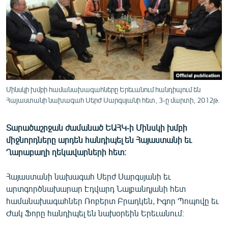
ՄԻՋԱԶԳԱՅԻՆ
ՄՇԱԿՈՒՅԹ
ՍՊՈՐՏ
ՄԵԿՆԱԲԱՆՈՒԹՅՈՒՆ
ՏՏ ԵՒ ԻՆՏԵՐՆԵՏ
Մինսկի խմբի համանախագահները Երեւանում հանդիպում են
ԿՈՐՈՆԱՎԻՐՈՒՍ
Հայաստանի նախագահ Սերժ Սարգսյանի հետ, 3-ը մարտի, 2012թ.
ԱՐԽԻՎ
Տարածաշրջան ժամանած ԵԱՀԿ-ի Մինսկի խմբի
ՏԵՍԱՆՅՈՒԹԵՐ
միջնորդները արդեն հանդիպել են Հայաստանի եւ
Ղարաբաղի ղեկավարների հետ։
ԲԱՆԱՎԵՃ
ՁԳՏԵԼՈՎ ԼԱՎԱԳՈՒՅՆԻՆ
Հայաստանի նախագահ Սերժ Սարգսյանի եւ
արտգործնախարար Էդվարդ Նալբանդյանի հետ
ՓՈԴՔԱՍԹ
համանախագահներ Ռոբերտ Բրադկեն, Իգոր Պոպովը եւ
Ժակ Ֆորը հանդիպել են նախօրեին Երեւանում։
Հայերեն