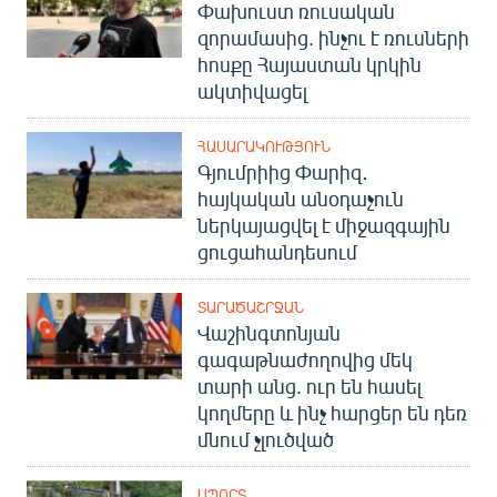
Փախուստ ռուսական
զորամասից. ինչու է ռուսների
հոսքը Հայաստան կրկին
ակտիվացել
ՀԱՍԱՐԱԿՈՒԹՅՈՒՆ
Գյումրիից Փարիզ․
հայկական անօդաչուն
ներկայացվել է միջազգային
ցուցահանդեսում
ՏԱՐԱԾԱՇՐՋԱՆ
Վաշինգտոնյան
գագաթնաժողովից մեկ
տարի անց. ուր են հասել
կողմերը և ինչ հարցեր են դեռ
մնում չլուծված
ՍՊՈՐՏ