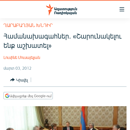
Մատչելիության
հղումներ
Անցնել
ՂԱՐԱԲԱՂՅԱՆ ԽՆԴԻՐ
հիմնական
ԱԶԱՏՈՒԹՅՈՒՆ TV
Համանախագահներ. «Շարունակելու
բովանդակությանը
ՀԱՅԱՍՏԱՆ
Անցնել
ենք աշխատել»
հիմնական
ՔԱՂԱՔԱԿԱՆ
մենյուին
Լուսինե Մուսայելյան
ԸՆՏՐՈՒԹՅՈՒՆՆԵՐ 2026
Որոնում
մարտ 03, 2012
ԻՐԱՎՈՒՆՔ
Կիսվել
ՀԱՍԱՐԱԿՈՒԹՅՈՒՆ
ՏՆՏԵՍՈՒԹՅՈՒՆ
Ավելացրեք մեզ Google-ում
ՂԱՐԱԲԱՂ
ՊԱՏԵՐԱԶՄԻ 6 ՇԱԲԱԹՆԵՐԸ
ՏԱՐԱԾԱՇՐՋԱՆ