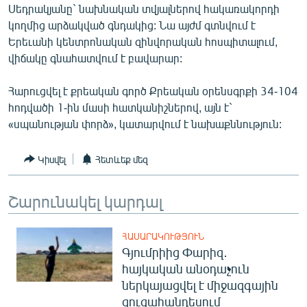
Սեդրակյանը` նախնական տվյալներով հակառակորդի
ՄԻՋԱԶԳԱՅԻՆ
կողմից արձակված գնդակից: Նա այժմ գտնվում է
ՄՇԱԿՈՒՅԹ
Երեւանի կենտրոնական զինվորական հոսպիտալում,
վիճակը գնահատվում է բավարար:
ՍՊՈՐՏ
ՄԵԿՆԱԲԱՆՈՒԹՅՈՒՆ
Հարուցվել է քրեական գործ Քրեական օրենսգրքի 34-104
հոդվածի 1-ին մասի հատկանիշներով, այն է`
ՏՏ ԵՒ ԻՆՏԵՐՆԵՏ
«սպանության փորձ», կատարվում է նախաքննություն:
ԿՈՐՈՆԱՎԻՐՈՒՍ
ԱՐԽԻՎ
Կիսվել
Հետևեք մեզ
ՏԵՍԱՆՅՈՒԹԵՐ
Շարունակել կարդալ
ԲԱՆԱՎԵՃ
ՁԳՏԵԼՈՎ ԼԱՎԱԳՈՒՅՆԻՆ
ՀԱՍԱՐԱԿՈՒԹՅՈՒՆ
Գյումրիից Փարիզ․
ՓՈԴՔԱՍԹ
հայկական անօդաչուն
ներկայացվել է միջազգային
Հայերեն
ցուցահանդեսում