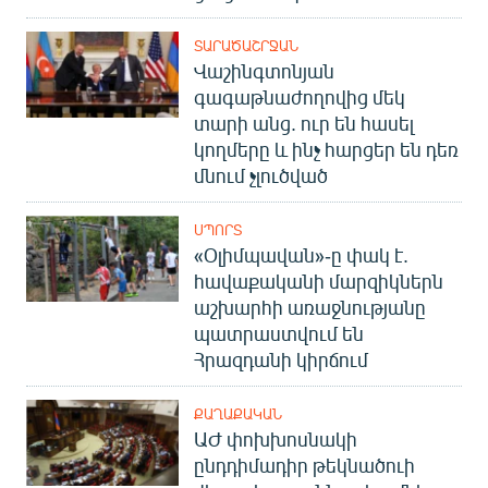
English
ՏԱՐԱԾԱՇՐՋԱՆ
Русский
Վաշինգտոնյան
գագաթնաժողովից մեկ
ՀԵՏԵՎԵՔ ՄԵԶ
տարի անց. ուր են հասել
կողմերը և ինչ հարցեր են դեռ
մնում չլուծված
ՍՊՈՐՏ
«Օլիմպավան»-ը փակ է.
«Ազատության» բոլոր կայքերը
հավաքականի մարզիկներն
աշխարհի առաջնությանը
պատրաստվում են
Հրազդանի կիրճում
ՔԱՂԱՔԱԿԱՆ
ԱԺ փոխխոսնակի
ընդդիմադիր թեկնածուի