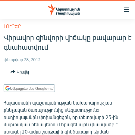
Մատչելիության
հղումներ
Անցնել
ԼՈՒՐԵՐ
հիմնական
ԱԶԱՏՈՒԹՅՈՒՆ TV
Վիրավոր զինվորի վիճակը բավարար է
բովանդակությանը
ՀԱՅԱՍՏԱՆ
Անցնել
գնահատվում
հիմնական
ՔԱՂԱՔԱԿԱՆ
մենյուին
փետրվար 28, 2012
ԸՆՏՐՈՒԹՅՈՒՆՆԵՐ 2026
Որոնում
Կիսվել
ԻՐԱՎՈՒՆՔ
ՀԱՍԱՐԱԿՈՒԹՅՈՒՆ
Ավելացրեք մեզ Google-ում
ՏՆՏԵՍՈՒԹՅՈՒՆ
Հայաստանի պաշտպանության նախարարության
ՂԱՐԱԲԱՂ
քննչական ծառայությունից «Ազատություն»
ռադիոկայանին փոխանցեցին, որ փետրվարի 25-ին
ՊԱՏԵՐԱԶՄԻ 6 ՇԱԲԱԹՆԵՐԸ
մարտական հենակետում հրազենային վնասվածք է
ՏԱՐԱԾԱՇՐՋԱՆ
ստացել 20-ամյա շարքային զինծառայող Արման