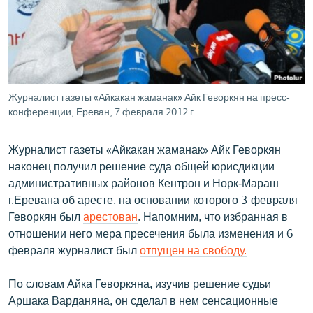
ՄԻՋԱԶԳԱՅԻՆ
ՄՇԱԿՈՒՅԹ
ՍՊՈՐՏ
ՄԵԿՆԱԲԱՆՈՒԹՅՈՒՆ
Журналист газеты «Айкакан жаманак» Айк Геворкян на пресс-
конференции, Ереван, 7 февраля 2012 г.
ՏՏ ԵՒ ԻՆՏԵՐՆԵՏ
ԿՈՐՈՆԱՎԻՐՈՒՍ
Журналист газеты «Айкакан жаманак» Айк Геворкян
ԱՐԽԻՎ
наконец получил решение суда общей юрисдикции
административных районов Кентрон и Норк-Мараш
ՏԵՍԱՆՅՈՒԹԵՐ
г.Еревана об аресте, на основании которого 3 февраля
ԲԱՆԱՎԵՃ
Геворкян был
арестован
. Напомним, что избранная в
отношении него мера пресечения была изменения и 6
ՁԳՏԵԼՈՎ ԼԱՎԱԳՈՒՅՆԻՆ
февраля журналист был
отпущен на свободу.
ՓՈԴՔԱՍԹ
По словам Айка Геворкяна, изучив решение судьи
Аршака Варданяна, он сделал в нем сенсационные
Հայերեն