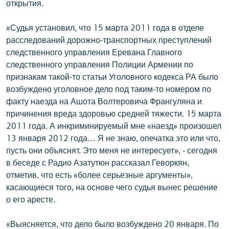
открытия.
English
«Судья установил, что 15 марта 2011 года в отделе
Русский
расследований дорожно-транспортных преступлений
следственного управления Еревана Главного
ՀԵՏԵՎԵՔ ՄԵԶ
следственного управления Полиции Армении по
признакам такой-то статьи Уголовного кодекса РА было
возбуждено уголовное дело под таким-то номером по
факту наезда на Ашота Волтеровича Франгуляна и
причинения вреда здоровью средней тяжести. 15 марта
«Ազատության» բոլոր կայքերը
2011 года. А инкриминируемый мне «наезд» произошел
13 января 2012 года… Я не знаю, опечатка это или что,
пусть они объяснят. Это меня не интересует», - сегодня
в беседе с Радио Азатутюн рассказал Геворкян,
отметив, что есть «более серьезные аргументы»,
касающиеся того, на основе чего судья вынес решение
о его аресте.
«Выясняется, что дело было возбуждено 20 января. По